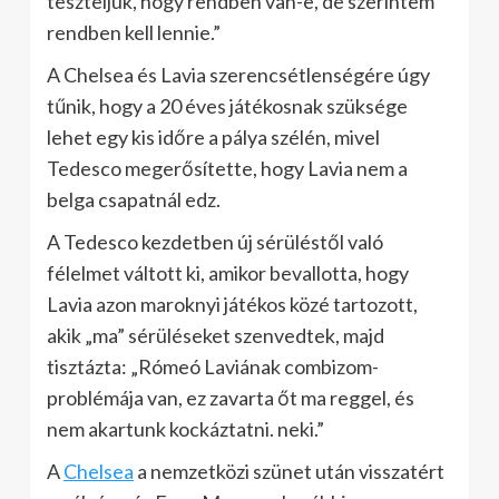
teszteljük, hogy rendben van-e, de szerintem
rendben kell lennie.”
A Chelsea és Lavia szerencsétlenségére úgy
tűnik, hogy a 20 éves játékosnak szüksége
lehet egy kis időre a pálya szélén, mivel
Tedesco megerősítette, hogy Lavia nem a
belga csapatnál edz.
A Tedesco kezdetben új sérüléstől való
félelmet váltott ki, amikor bevallotta, hogy
Lavia azon maroknyi játékos közé tartozott,
akik „ma” sérüléseket szenvedtek, majd
tisztázta: „Rómeó Laviának combizom-
problémája van, ez zavarta őt ma reggel, és
nem akartunk kockáztatni. neki.”
A
Chelsea
a nemzetközi szünet után visszatért