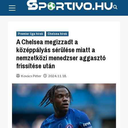
Primary
Skip
Menu
to
content
Premier liga hírek
Chelsea hírek
A Chelsea megizzadt a
középpályás sérülése miatt a
nemzetközi menedzser aggasztó
frissítése után
Kovács Péter
2024.11.18.