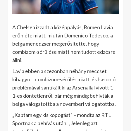
A Chelsea izzadt a középpályás, Romeo Lavia
erőnléte miatt, miután Domenico Tedesco, a
belga menedzser megerősítette, hogy
combizom-sérülése miatt nem tudott edzésre
állni.
Lavia ebben a szezonban néhány meccset
kihagyott combizom-sérülés miatt, és hasonló
problémával sántikált ki az Arsenallal vívott 1-
1-es döntetlenről, bár még mindig behívták a
belga válogatottba a novemberi válogatottba.
„Kaptam egy kis kopogást” – mondta az RTL
Sportnak a behívás után. „Jelenleg azt