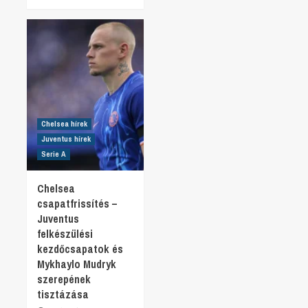
Chelsea hírek
Juventus hírek
Serie A
Chelsea
csapatfrissítés –
Juventus
felkészülési
kezdőcsapatok és
Mykhaylo Mudryk
szerepének
tisztázása