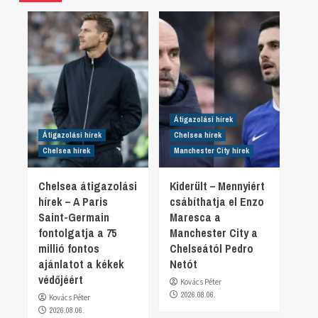
Átigazolási hírek
Átigazolási hírek
Chelsea hírek
Chelsea hírek
Manchester City hírek
Chelsea átigazolási
Kiderült – Mennyiért
hírek – A Paris
csábíthatja el Enzo
Saint-Germain
Maresca a
fontolgatja a 75
Manchester City a
millió fontos
Chelseától Pedro
ajánlatot a kékek
Netót
védőjéért
Kovács Péter
2026.08.06.
Kovács Péter
2026.08.06.