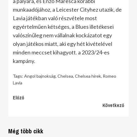
a pályára, és Enzo Maresca korábbi
munkaadójához, a Leicester Cityhez utazik, de
Lavia játékban való részvétele most
egyértelműen kétséges, a Blues illetékesei
valószínűleg nem vállalnak kockázatot egy
olyan játékos miatt, aki egy hét kivételével
minden meccset kihagyott. a 2023/24-es
kampány.
Tags:
Angol bajnokság
,
Chelsea
,
Chelsea hírek
,
Romeo
Lavia
Continue
Előző
Következő
Reading
Még több cikk