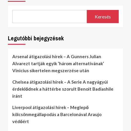
Keresés
Legutóbbi bejegyzések
Arsenal átigazolási hírek – A Gunners Julian
Alvarezt tartják egyik ‘három alternatívának’
Vinicius sikertelen megszerzése után
Chelsea átigazolási hírek – A Serie A nagyágyúi
érdeklődnek a háttérbe szorult Benoit Badiashile
iránt
Liverpool átigazolási hírek – Meglepő
kölcsönmegállapodás a Barcelonával Araujo
védőért