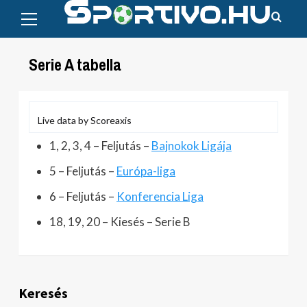
Primary
Skip
Menu
to
content
Serie A tabella
Live data by
Scoreaxis
1, 2, 3, 4 – Feljutás –
Bajnokok Ligája
5 – Feljutás –
Európa-liga
6 – Feljutás –
Konferencia Liga
18, 19, 20 – Kiesés – Serie B
Keresés