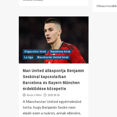
Olvass tovább
Átigazolási hírek
Barcelona hírek
La liga
Manchester United hírek
Man United álláspontja Benjamin
Seskóval kapcsolatban
Barcelona és Bayern München
érdeklődése közepette
Kovács Péter
2026.08.05.
A Manchester United egyértelművé
tette, hogy Benjamin Seskó nem
eladó ezen a nyáron, annak ellenére,