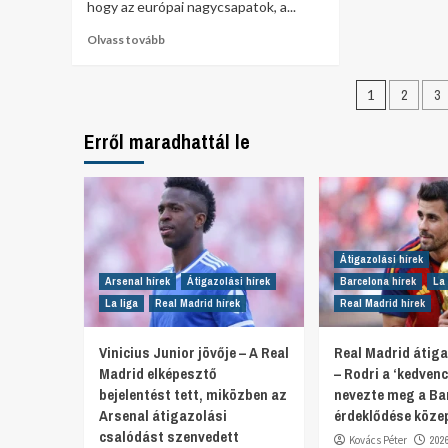
hogy az európai nagycsapatok, a...
Olvass tovább
1
2
3
Erről maradhattál le
Átigazolási hírek
Arsenal hírek
Átigazolási hírek
Barcelona hírek
La 
La liga
Real Madrid hírek
Real Madrid hírek
Vinicius Junior jövője – A Real
Real Madrid átiga
Madrid elképesztő
– Rodri a ‘kedvenc
bejelentést tett, miközben az
nevezte meg a Ba
Arsenal átigazolási
érdeklődése köze
csalódást szenvedett
Kovács Péter
202