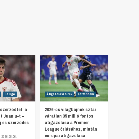
La liga
Átigazolási hírek
Tottenham
szerződteti a
2026-os világbajnok sztár
t Juanlu-t –
váratlan 35 millió fontos
íj és szerződés
átigazolása a Premier
League óriásához, miután
európai átigazolása
2026.08.06.