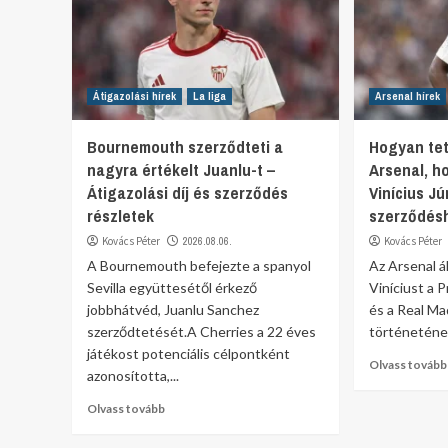
Átigazolási hírek
La liga
Arsenal hírek
Bournemouth szerződteti a
Hogyan tet
nagyra értékelt Juanlu-t –
Arsenal, 
Átigazolási díj és szerződés
Vinícius Jú
részletek
szerződésh
Kovács Péter
2026.08.06.
Kovács Péter
A Bournemouth befejezte a spanyol
Az Arsenal ál
Sevilla együttesétől érkező
Viníciust a P
jobbhátvéd, Juanlu Sanchez
és a Real Ma
szerződtetését.A Cherries a 22 éves
történetének
játékost potenciális célpontként
Olvass tovább
azonosította,...
Olvass tovább