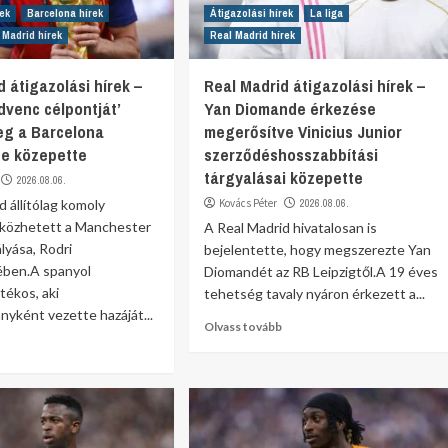
rek
Barcelona hírek
Átigazolási hírek
La liga
 Madrid hírek
Real Madrid hírek
 átigazolási hírek –
Real Madrid átigazolási hírek –
dvenc célpontját’
Yan Diomande érkezése
eg a Barcelona
megerősítve Vinicius Junior
se közepette
szerződéshosszabbítási
tárgyalásai közepette
2026.08.06.
d állítólag komoly
Kovács Péter
2026.08.06.
tközhetett a Manchester
A Real Madrid hivatalosan is
lyása, Rodri
bejelentette, hogy megszerezte Yan
ben.A spanyol
Diomandét az RB Leipzigtől.A 19 éves
tékos, aki
tehetség tavaly nyáron érkezett a...
nyként vezette hazáját...
Olvass tovább