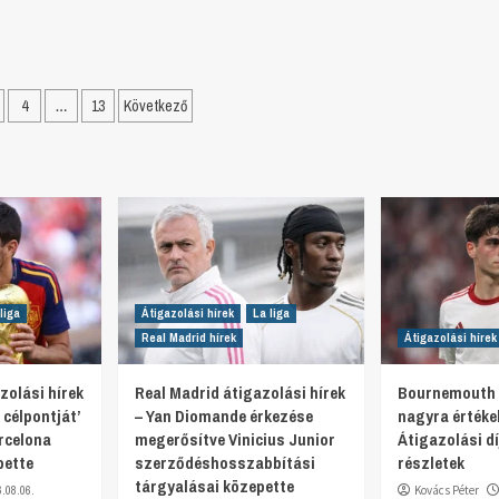
Bejegyzések
4
…
13
Következő
lapozása
liga
Átigazolási hírek
La liga
Real Madrid hírek
Átigazolási hírek
zolási hírek
Real Madrid átigazolási hírek
Bournemouth 
 célpontját’
– Yan Diomande érkezése
nagyra értékel
rcelona
megerősítve Vinicius Junior
Átigazolási d
pette
szerződéshosszabbítási
részletek
tárgyalásai közepette
6.08.06.
Kovács Péter