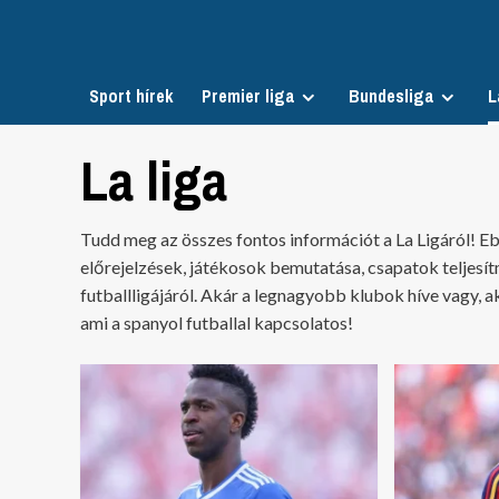
Skip
to
content
Sport hírek
Premier liga
Bundesliga
L
La liga
Tudd meg az összes fontos információt a La Ligáról! E
előrejelzések, játékosok bemutatása, csapatok teljesí
futballligájáról. Akár a legnagyobb klubok híve vagy, ak
ami a spanyol futballal kapcsolatos!