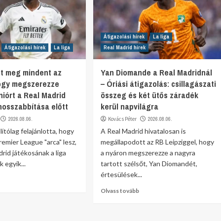
Átigazolási hírek
La liga
Átigazolási hírek
La liga
Real Madrid hírek
t meg mindent az
Yan Diomande a Real Madridnál
hogy megszerezze
– Óriási átigazolás: csillagászati
niórt a Real Madrid
összeg és két ütős záradék
osszabbítása előtt
kerül napvilágra
2026.08.06.
Kovács Péter
2026.08.06.
lítólag felajánlotta, hogy
A Real Madrid hivatalosan is
remier League "arca" lesz,
megállapodott az RB Leipziggel, hogy
drid játékosának a liga
a nyáron megszerezze a nagyra
 egyik...
tartott szélsőt, Yan Diomandét,
értesülések...
Olvass tovább