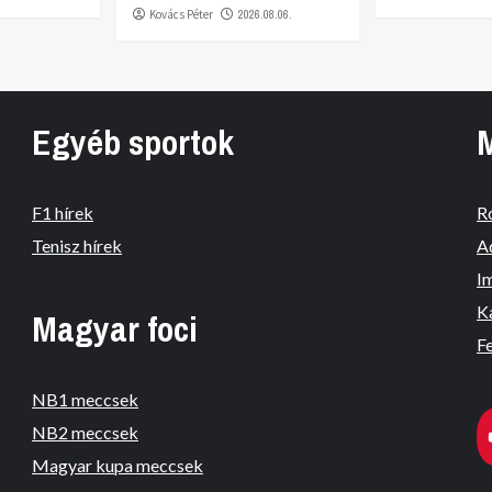
Kovács Péter
2026.08.06.
Egyéb sportok
F1 hírek
R
Tenisz hírek
A
I
K
Magyar foci
Fe
NB1 meccsek
NB2 meccsek
Magyar kupa meccsek