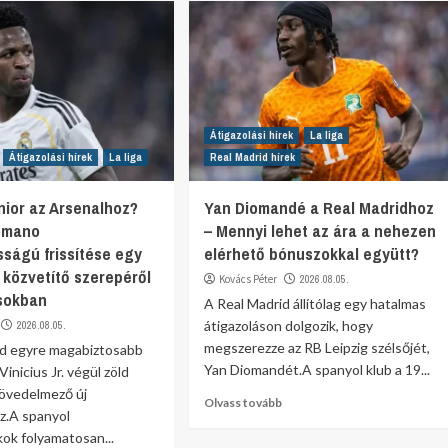
Átigazolási hírek
La liga
Átigazolási hírek
La liga
Real Madrid hírek
unior az Arsenalhoz?
Yan Diomandé a Real Madridhoz
Romano
– Mennyi lehet az ára a nehezen
sságú frissítése egy
elérhető bónuszokkal együtt?
 közvetítő szerepéről
Kovács Péter
2026.08.05.
ásokban
A Real Madrid állítólag egy hatalmas
átigazoláson dolgozik, hogy
2026.08.05.
megszerezze az RB Leipzig szélsőjét,
id egyre magabiztosabb
Yan Diomandét.A spanyol klub a 19...
inicius Jr. végül zöld
jövedelmező új
Olvass tovább
z.A spanyol
ok folyamatosan...