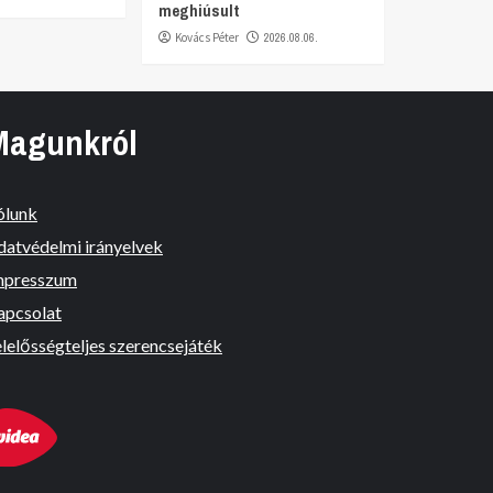
meghiúsult
Kovács Péter
2026.08.06.
Magunkról
ólunk
datvédelmi irányelvek
mpresszum
apcsolat
lelősségteljes szerencsejáték