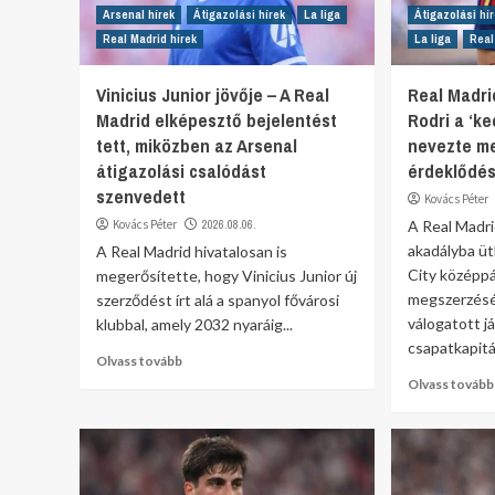
Arsenal hírek
Átigazolási hírek
La liga
Átigazolási hí
Real Madrid hírek
La liga
Real
Vinicius Junior jövője – A Real
Real Madrid
Madrid elképesztő bejelentést
Rodri a ‘ke
tett, miközben az Arsenal
nevezte m
átigazolási csalódást
érdeklődé
szenvedett
Kovács Péter
Kovács Péter
2026.08.06.
A Real Madri
akadályba ü
A Real Madrid hivatalosan is
City középpá
megerősítette, hogy Vinicius Junior új
megszerzésé
szerződést írt alá a spanyol fővárosi
válogatott já
klubbal, amely 2032 nyaráig...
csapatkapitá
Olvass tovább
Olvass tovább