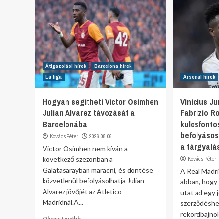
Átigazolási hírek
Barcelona hírek
La liga
Arsenal hírek
Hogyan segítheti Victor Osimhen
Vinicius J
Julian Alvarez távozását a
Fabrizio 
Barcelonába
kulcsfonto
befolyásos
Kovács Péter
2026.08.06.
a tárgyal
Victor Osimhen nem kíván a
következő szezonban a
Kovács Péter
Galatasarayban maradni, és döntése
A Real Madr
közvetlenül befolyásolhatja Julian
abban, hogy V
Alvarez jövőjét az Atletico
utat ad egy 
Madridnál.A...
szerződéshe
rekordbajnok
Olvass tovább