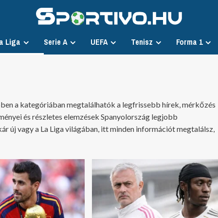
a Liga
Serie A
UEFA
Tenisz
Forma 1
bben a kategóriában megtalálhatók a legfrissebb hírek, mérkőzés
tményei és részletes elemzések Spanyolország legjobb
ár új vagy a La Liga világában, itt minden információt megtalálsz,