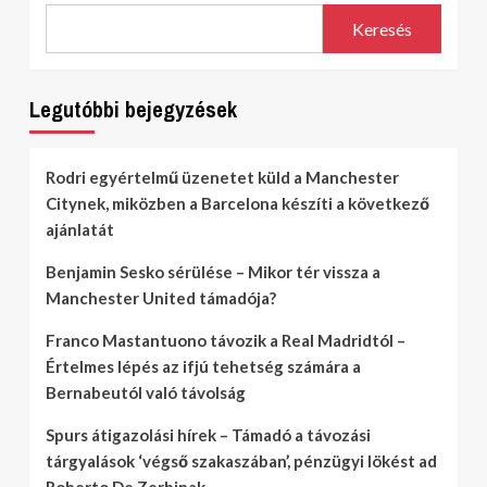
Keresés
Legutóbbi bejegyzések
Rodri egyértelmű üzenetet küld a Manchester
Citynek, miközben a Barcelona készíti a következő
ajánlatát
Benjamin Sesko sérülése – Mikor tér vissza a
Manchester United támadója?
Franco Mastantuono távozik a Real Madridtól –
Értelmes lépés az ifjú tehetség számára a
Bernabeutól való távolság
Spurs átigazolási hírek – Támadó a távozási
tárgyalások ‘végső szakaszában’, pénzügyi lökést ad