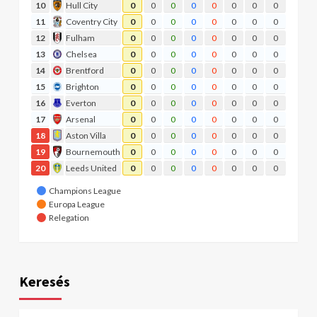
10
Hull City
0
0
0
0
0
0
0
0
11
Coventry City
0
0
0
0
0
0
0
0
12
Fulham
0
0
0
0
0
0
0
0
13
Chelsea
0
0
0
0
0
0
0
0
14
Brentford
0
0
0
0
0
0
0
0
15
Brighton
0
0
0
0
0
0
0
0
16
Everton
0
0
0
0
0
0
0
0
17
Arsenal
0
0
0
0
0
0
0
0
18
Aston Villa
0
0
0
0
0
0
0
0
19
Bournemouth
0
0
0
0
0
0
0
0
20
Leeds United
0
0
0
0
0
0
0
0
Champions League
Europa League
Relegation
Keresés