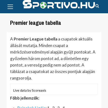
Primary
Skip
Menu
to
content
Premier league tabella
A
Premier League tabella
a csapatok aktuális
állását mutatja. Minden csapat a
mérkőzéseredményei alapján gyűjt pontokat. A
győzelem három pontot ad, a döntetlen egy
pontot, a vereség pedig nem ad pontot. A
táblázat a csapatokat az összes pontjuk alapján
rangsorolja.
Live data by
Scoreaxis
Főbb jellemzők: