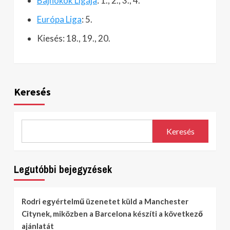
Bajnokok Ligája
: 1., 2., 3., 4.
Európa Liga
: 5.
Kiesés: 18., 19., 20.
Keresés
Keresés
Legutóbbi bejegyzések
Rodri egyértelmű üzenetet küld a Manchester
Citynek, miközben a Barcelona készíti a következő
ajánlatát