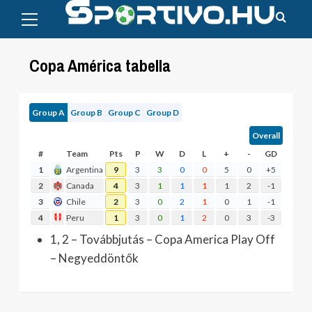
Primary
Skip
Menu
to
content
Copa América tabella
Group A
Group B
Group C
Group D
Overall
#
Team
Pts
P
W
D
L
+
-
GD
1
Argentina
9
3
3
0
0
5
0
+5
2
Canada
4
3
1
1
1
1
2
-1
3
Chile
2
3
0
2
1
0
1
-1
4
Peru
1
3
0
1
2
0
3
-3
1, 2 – Továbbjutás – Copa America Play Off
– Negyeddöntők