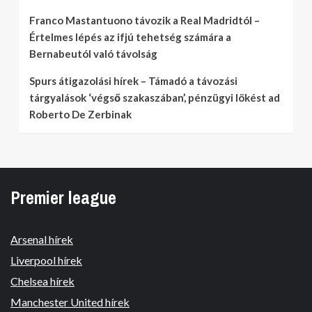
Franco Mastantuono távozik a Real Madridtól –
Értelmes lépés az ifjú tehetség számára a
Bernabeutól való távolság
Spurs átigazolási hírek – Támadó a távozási
tárgyalások ‘végső szakaszában’, pénzügyi lökést ad
Roberto De Zerbinak
Premier league
Arsenal hírek
Liverpool hírek
Chelsea hírek
Manchester United hírek