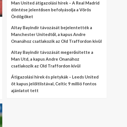
Man United átigazolási hírek – A Real Madrid
döntése jelentősen befolyásolja a Vörös
Ördögöket
Altay Bayindir távozását bejelentették a
Manchester Unitedtől, a kapus Andre
Onanához csatlakozik az Old Traffordon kívül
Altay Bayindir távozását megerősítette a
Man Utd, a kapus Andre Onanához
csatlakozik az Old Traffordon kívül
Átigazolási hírek és pletykák – Leeds United
öt kapus jelöltlistával, Celtic 9 millió fontos
ajánlatot tett