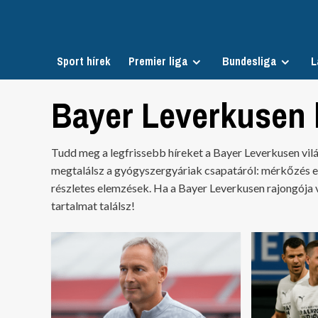
Skip
to
content
Sport hírek
Premier liga
Bundesliga
L
Bayer Leverkusen 
Tudd meg a legfrissebb híreket a Bayer Leverkusen vi
megtalálsz a gyógyszergyáriak csapatáról: mérkőzés el
részletes elemzések. Ha a Bayer Leverkusen rajongója va
tartalmat találsz!