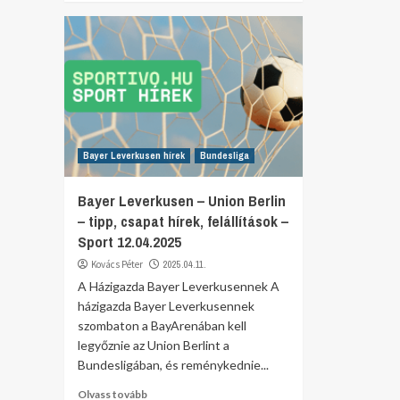
Bayer Leverkusen hírek
Bundesliga
Bayer Leverkusen – Union Berlin
– tipp, csapat hírek, felállítások –
Sport 12.04.2025
Kovács Péter
2025.04.11.
A Házigazda Bayer Leverkusennek A
házigazda Bayer Leverkusennek
szombaton a BayArenában kell
legyőznie az Union Berlint a
Bundesligában, és reménykednie...
Olvass tovább