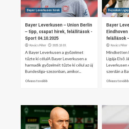
Bayer Leverkusen hírek
Bajnokok Ligáj
Bayer Leverkusen – Union Berlin
Bayer Lev
– tipp, csapat hírek, felállítások -
Eindhoven –
Sport 04.10.2025
felállások 
Kovács Péter
2025.10.03.
Kovács Péter
A Bayer Leverkusen a győzelmet
Mindketten 
tűzte ki célulA Bayer Leverkusen a
Ligája Első 
harmadik győzelmét tűzte ki célul az új
Leverkusen 
Bundesliga-szezonban, amikor...
szerdán a Ba
Olvass tovább
Olvass tovább