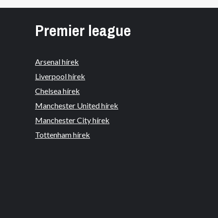
Premier league
Arsenal hírek
Liverpool hírek
Chelsea hírek
Manchester United hírek
Manchester City hírek
Tottenham hírek