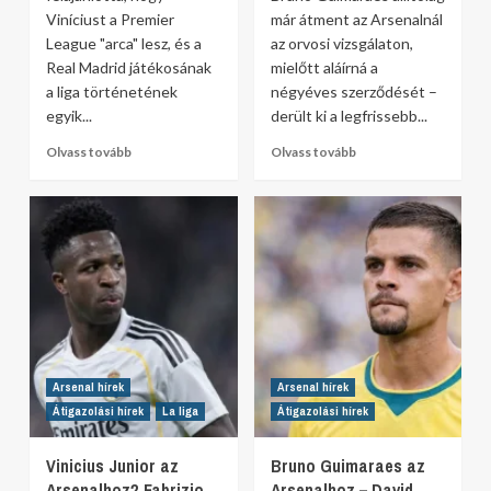
Viníciust a Premier
már átment az Arsenalnál
League "arca" lesz, és a
az orvosi vizsgálaton,
Real Madrid játékosának
mielőtt aláírná a
a liga történetének
négyéves szerződését –
egyik...
derült ki a legfrissebb...
Olvass tovább
Olvass tovább
Arsenal hírek
Arsenal hírek
Átigazolási hírek
La liga
Átigazolási hírek
Vinicius Junior az
Bruno Guimaraes az
Arsenalhoz? Fabrizio
Arsenalhoz – David