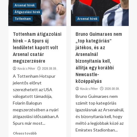
Arsenal hírek
Átigazolási hírek
Tottenham
Arsenal hírek
Tottenham átigazolási
Bruno Guimaraes nem
hírek – A Spurs új
„top kategóriás”
lendületet kapott volt
játékos, és az
Arsenal csatár
Arsenalnál
megszerzésére
bizonyítania kell,
állítja egy korábbi
Kovács Péter
2026.08.09.
Newcastle-
A Tottenham Hotspur
középpályás
jelentős előnyt
Kovács Péter
2026.08.09.
szerezhetett az USA
válogatott támadója,
Bruno Guimaraes nem
Folarin Balogun
számít top kategóriás
megszerzésében a nyári
igazolásnak az Arsenalnál,
átigazolási időszakban.A
és bizonyítania kell, hogy
Spurs már most...
méltó a legjobbak közé az
Emirates Stadionban...
Olvass tovább