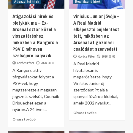
Átigazolási hírek
Real Madrid hírek
Átigazolási hírek és
Vinicius Junior jövője –
pletykák ma – Ex-
A Real Madrid
Arsenal sztár közel a
elképesztő bejelentést
visszatéréshez,
tett, miközben az
miközben a Rangers a
Arsenal átigazolási
PSV Eindhoven
csalódást szenvedett
szélsőjére pályázik
Kovács Péter
2026.08.06.
Kovács Péter
2026.08.06.
A Real Madrid
A Rangers aktív
hivatalosan is
tárgyalásokat folytat a
megerősítette, hogy
PSV-vel, hogy
Vinicius Junior új
megszerezze a magasan
szerződést írt alá a
jegyzett szélsőt, Couhaib
spanyol fővárosi klubbal,
Driouechet ezen a
amely 2032 nyaráig...
nyáron.A 24 éves...
Olvass tovább
Olvass tovább