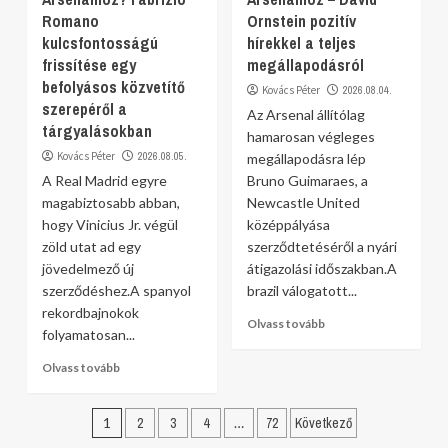
Romano
Ornstein pozitív
kulcsfontosságú
hírekkel a teljes
frissítése egy
megállapodásról
befolyásos közvetítő
Kovács Péter
2026.08.04.
szerepéről a
Az Arsenal állítólag
tárgyalásokban
hamarosan végleges
Kovács Péter
2026.08.05.
megállapodásra lép
A Real Madrid egyre
Bruno Guimaraes, a
magabiztosabb abban,
Newcastle United
hogy Vinicius Jr. végül
középpályása
zöld utat ad egy
szerződtetéséről a nyári
jövedelmező új
átigazolási időszakban.A
szerződéshez.A spanyol
brazil válogatott...
rekordbajnokok
Olvass tovább
folyamatosan...
Olvass tovább
Bejegyzések
1
2
3
4
…
72
Következő