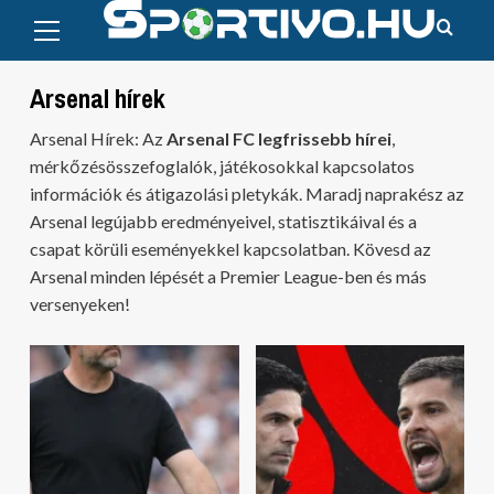
Primary
Skip
Menu
to
content
Arsenal hírek
Arsenal Hírek: Az
Arsenal FC legfrissebb hírei
,
mérkőzésösszefoglalók, játékosokkal kapcsolatos
információk és átigazolási pletykák. Maradj naprakész az
Arsenal legújabb eredményeivel, statisztikáival és a
csapat körüli eseményekkel kapcsolatban. Kövesd az
Arsenal minden lépését a Premier League-ben és más
versenyeken!