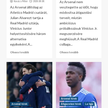
Kovács Péter
2026.08.08.
Az Arsenal nem
Az Arsenal állítólag az
vesztegette az időt, hogy
Atletico Madrid csatárát,
módosítsa átigazolási
Julian Alvarezt tartja a
terveit, miután
Real Madrid sztárja,
ambiciózus
Vinicius Junior
próbálkozásuk Vinicius Jr.
helyettesítésére három
megszerzésére
alternatíva
meghiúsult.A Real Madrid
egyikeként.A...
csillaga...
Olvass tovább
Olvass tovább
Arsenal hírek
Arsenal hírek
Átigazolási hírek
La liga