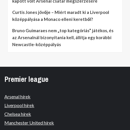
kapott volt Arsenal csatár megszerzésére
Curtis Jones jövője – Miért maradt ki a Liverpool
középpályása a Monaco elleni keretből?
Bruno Guimaraes nem „top kategóriás” játékos, és
az Arsenalnál bizonyítania kell, állítja egy korábbi
Newcastle-középpályás
Premier league
Arsenal hírek
Liverpool hírek
Chelsea hírek
Manchester United hírek