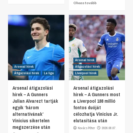
Olvass tovább
Arsenal hírek
Arsenal hírek
Átigazolási hírek
Átigazolási hírek
La liga
Liverpool hírek
Arsenal átigazolási
Arsenal átigazolási
hírek – A Gunners
hírek – A Gunners most
Julian Alvarezt tartják
a Liverpool 188 millió
egyik ‘három
fontos duóját
alternatívának’
célozhatja Vinicius Jr.
Vinicius sikertelen
elutasítása után
megszerzése után
Kovács Péter
2026.08.07.