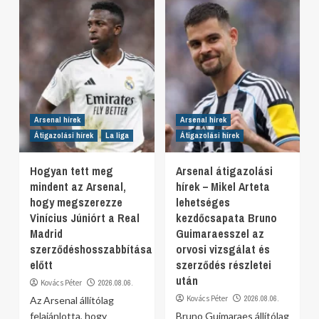
Arsenal hírek
Arsenal hírek
Átigazolási hírek
La liga
Átigazolási hírek
Hogyan tett meg
Arsenal átigazolási
mindent az Arsenal,
hírek – Mikel Arteta
hogy megszerezze
lehetséges
Vinícius Júniórt a Real
kezdőcsapata Bruno
Madrid
Guimaraesszel az
szerződéshosszabbítása
orvosi vizsgálat és
előtt
szerződés részletei
után
Kovács Péter
2026.08.06.
Kovács Péter
2026.08.06.
Az Arsenal állítólag
felajánlotta, hogy
Bruno Guimaraes állítólag