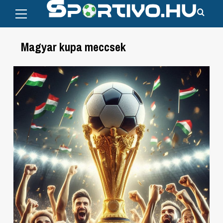
Primary
Skip
Menu
to
content
Magyar kupa meccsek