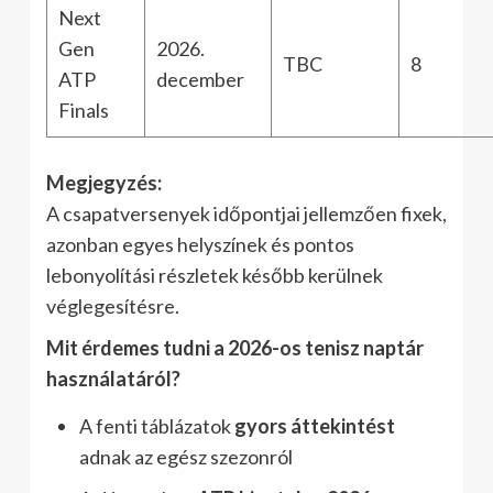
Next
Gen
2026.
TBC
8
ATP
december
Finals
Megjegyzés:
A csapatversenyek időpontjai jellemzően fixek,
azonban egyes helyszínek és pontos
lebonyolítási részletek később kerülnek
véglegesítésre.
Mit érdemes tudni a 2026-os tenisz naptár
használatáról?
A fenti táblázatok
gyors áttekintést
adnak az egész szezonról