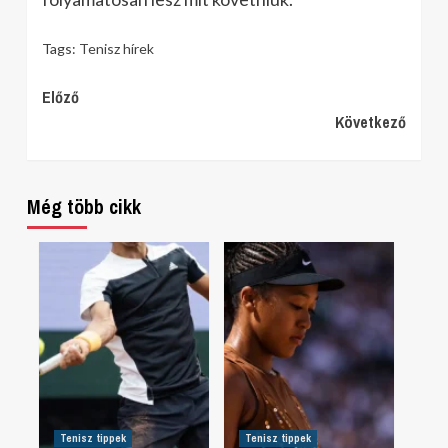
Tags:
Tenisz hírek
Continue
Előző
Következő
Reading
Még több cikk
Tenisz tippek
Tenisz tippek