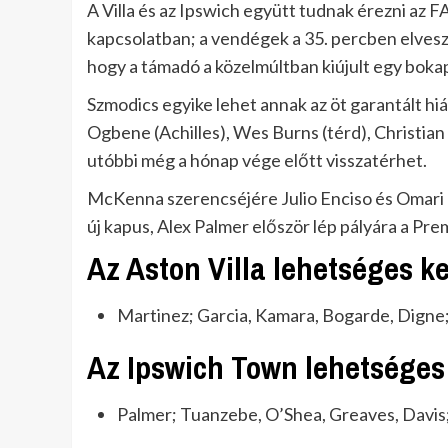
A Villa és az Ipswich együtt tudnak érezni az 
kapcsolatban; a vendégek a 35. percben elvesz
hogy a támadó a közelmúltban kiújult egy bok
Szmodics egyike lehet annak az öt garantált h
Ogbene (Achilles), Wes Burns (térd), Christian
utóbbi még a hónap vége előtt visszatérhet.
McKenna szerencséjére Julio Enciso és Omari 
új kapus, Alex Palmer először lép pályára a Pr
Az Aston Villa lehetséges k
Martinez; Garcia, Kamara, Bogarde, Digne
Az Ipswich Town lehetséges
Palmer; Tuanzebe, O’Shea, Greaves, Davis;