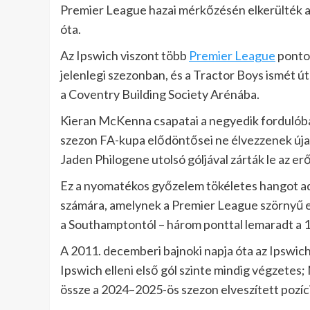
Premier League hazai mérkőzésén elkerülték a 
óta.
Az Ipswich viszont több
Premier League
pontot
jelenlegi szezonban, és a Tractor Boys ismét ú
a Coventry Building Society Arénába.
Kieran McKenna csapatai a negyedik fordulóban
szezon FA-kupa elődöntősei ne élvezzenek újabb
Jaden Philogene utolsó góljával zárták le az er
Ez a nyomatékos győzelem tökéletes hangot ad
számára, amelynek a Premier League szörnyű e
a Southamptontól – három ponttal lemaradt a 1
A 2011. decemberi bajnoki napja óta az Ipswich
Ipswich elleni első gól szinte mindig végzet
össze a 2024–2025-ös szezon elveszített pozíci