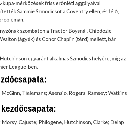
FA-kupa-mérkőzések friss erőnléti aggályaival
ítették Sammie Szmodicsot a Coventry ellen, és félő,
aproblémán.
iányzónak szombaton a Tractor Boysnál, Chiedozie
 Walton (ágyék) és Conor Chaplin (térd) mellett, bár
Hutchinson egyaránt alkalmas Szmodics helyére, míg az
emier League-ben.
ezdőcsapata:
; McGinn, Tielemans; Asensio, Rogers, Ramsey; Watkins
 kezdőcsapata:
 Morsy, Cajuste; Philogene, Hutchinson, Clarke; Delap