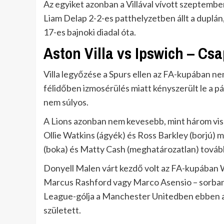
Az egyiket azonban a Villával vívott szeptemb
Liam Delap 2-2-es patthelyzetben állt a duplán,
17-es bajnoki diadal óta.
Aston Villa vs Ipswich – Csa
Villa legyőzése a Spurs ellen az FA-kupában ne
félidőben izmosérülés miatt kényszerült le a p
nem súlyos.
A Lions azonban nem kevesebb, mint három vis
Ollie Watkins (ágyék) és Ross Barkley (borjú) 
(boka) és Matty Cash (meghatározatlan) továbbr
Donyell Malen várt kezdő volt az FA-kupában W
Marcus Rashford vagy Marco Asensio – sorban á
League-gólja a Manchester Unitedben ebben a 
született.