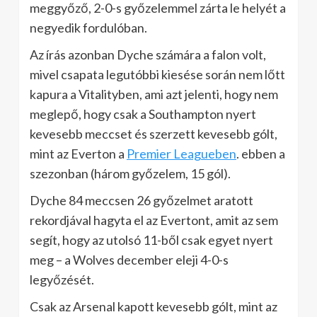
meggyőző, 2-0-s győzelemmel zárta le helyét a
negyedik fordulóban.
Az írás azonban Dyche számára a falon volt,
mivel csapata legutóbbi kiesése során nem lőtt
kapura a Vitalityben, ami azt jelenti, hogy nem
meglepő, hogy csak a Southampton nyert
kevesebb meccset és szerzett kevesebb gólt,
mint az Everton a
Premier Leagueben
. ebben a
szezonban (három győzelem, 15 gól).
Dyche 84 meccsen 26 győzelmet aratott
rekordjával hagyta el az Evertont, amit az sem
segít, hogy az utolsó 11-ből csak egyet nyert
meg – a Wolves december eleji 4-0-s
legyőzését.
Csak az Arsenal kapott kevesebb gólt, mint az