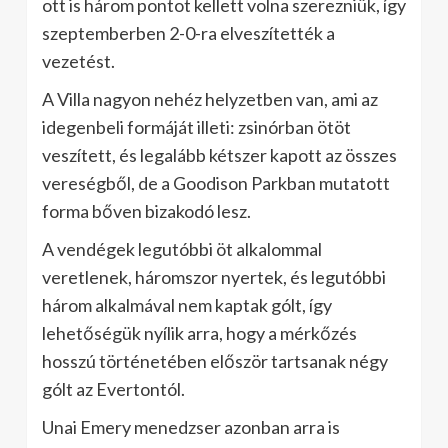
ott is három pontot kellett volna szerezniük, így
szeptemberben 2-0-ra elveszítették a
vezetést.
A Villa nagyon nehéz helyzetben van, ami az
idegenbeli formáját illeti: zsinórban ötöt
veszített, és legalább kétszer kapott az összes
vereségből, de a Goodison Parkban mutatott
forma bőven bizakodó lesz.
A vendégek legutóbbi öt alkalommal
veretlenek, háromszor nyertek, és legutóbbi
három alkalmával nem kaptak gólt, így
lehetőségük nyílik arra, hogy a mérkőzés
hosszú történetében először tartsanak négy
gólt az Evertontól.
Unai Emery menedzser azonban arra is