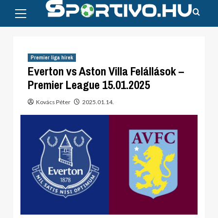
Primary
Skip
Menu
to
content
Premier liga hírek
Everton vs Aston Villa Felállások –
Premier League 15.01.2025
Kovács Péter
2025.01.14.