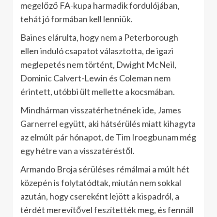
megelőző FA-kupa harmadik fordulójában,
tehát jó formában kell lenniük.
Baines elárulta, hogy nem a Peterborough
ellen induló csapatot választotta, de igazi
meglepetés nem történt, Dwight McNeil,
Dominic Calvert-Lewin és Coleman nem
érintett, utóbbi ült mellette a kocsmában.
Mindhárman visszatérhetnének ide, James
Garnerrel együtt, aki hátsérülés miatt kihagyta
az elmúlt pár hónapot, de Tim Iroegbunam még
egy hétre van a visszatéréstől.
Armando Broja sérüléses rémálmai a múlt hét
közepén is folytatódtak, miután nem sokkal
azután, hogy csereként lejött a kispadról, a
térdét merevítővel feszítették meg, és fennáll