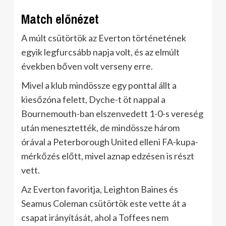
Match előnézet
A múlt csütörtök az Everton történetének
egyik legfurcsább napja volt, és az elmúlt
években bőven volt verseny erre.
Mivel a klub mindössze egy ponttal állt a
kiesőzóna felett, Dyche-t öt nappal a
Bournemouth-ban elszenvedett 1-0-s vereség
után menesztették, de mindössze három
órával a Peterborough United elleni FA-kupa-
mérkőzés előtt, mivel aznap edzésen is részt
vett.
Az Everton favoritja, Leighton Baines és
Seamus Coleman csütörtök este vette át a
csapat irányítását, ahol a Toffees nem