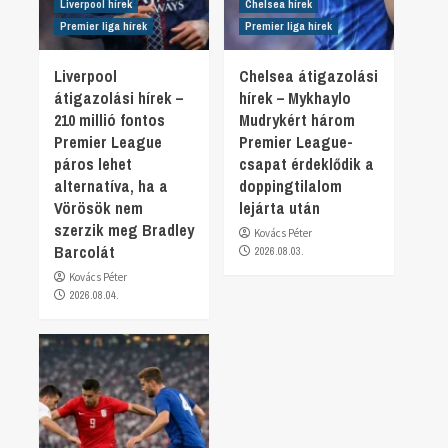
Liverpool hírek
Chelsea hírek
Premier liga hírek
Premier liga hírek
Liverpool
Chelsea átigazolási
átigazolási hírek –
hírek – Mykhaylo
210 millió fontos
Mudrykért három
Premier League
Premier League-
páros lehet
csapat érdeklődik a
alternatíva, ha a
doppingtilalom
Vörösök nem
lejárta után
szerzik meg Bradley
Kovács Péter
Barcolát
2026.08.03.
Kovács Péter
2026.08.04.