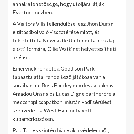
annak a lehetősége, hogy utoljára látják
Everton-mezben.
A Visitors Villa fellendülése lesz Jhon Duran
eltiltásából való visszatérése miatt, és
tekintettel a Newcastle Unitednél a piros lap
előtti formára, Ollie Watkinst helyettesítheti
az élen.
Emerynek rengeteg Goodison Park-
tapasztalattal rendelkező játékosa van a
soraiban, de Ross Barkley nem lesz alkalmas
Amadou Onana és Lucas Digne partnerére a
meccsnapi csapatban, miután vádlisérülést
szenvedett a West Hammel vívott
kupamérkőzésen.
Pau Torres szintén hiányzik a védelemből,