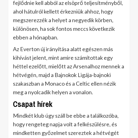
fejlődnie kell abból az elsöprő teljesítményből,
ahol hátulról kellett érkezniük ahhoz, hogy
megszerezzék a helyet a negyedik körben,
különösen, ha sok fontos meccs következik
ebben a hónapban.
Az Everton új irányítása alatt egészen más
kihívást jelent, mint amire számítottak egy
héttel ezelőtt, mielőtt az Arsenalhoz mennek a
hétvégén, majd a Bajnokok Ligája-bajnoki
szakaszban a Monaco és a Celtic ellen nézik
meg a nyolcadik helyen a vonalon.
Csapat hírek
Mindkét klub úgy száll be ebbe a találkozóba,
hogy rengeteg napja volt a felkészülésre, és
mindketten győzelmet szereztek a hétvégét