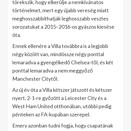
törekszik, hogy elkerülje a nemkívánatos
történelmet, mert egy újabb vereség miatt
meghosszabbíthatják leghosszabb vesztes
sorozatukat a 2015–2016-os gyászos kiesése
óta.
Ennek ellenére a Villa továbbra is a legjobb
négy között van, mindössze négy ponttal
lemaradva a gyengélkedő Chelsea-től, és két
ponttal lemaradva a nem meggyőző
Manchester Citytől.
Az új év óta a Villa kétszer játszott és kétszer
nyert, 2-1-re győzött a Leicester City és a
West Ham United otthonában, utóbbi pedig
pénteken az FA-kupában szerepel.
Emery azonban tudni fogja, hogy csapatának