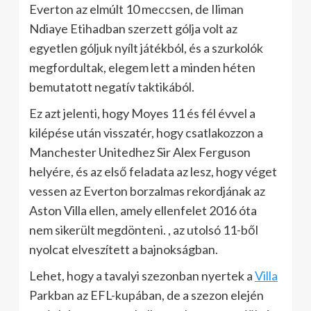
Everton az elmúlt 10 meccsen, de Iliman
Ndiaye Etihadban szerzett gólja volt az
egyetlen góljuk nyílt játékból, és a szurkolók
megfordultak, elegem lett a minden héten
bemutatott negatív taktikából.
Ez azt jelenti, hogy Moyes 11 és fél évvel a
kilépése után visszatér, hogy csatlakozzon a
Manchester Unitedhez Sir Alex Ferguson
helyére, és az első feladata az lesz, hogy véget
vessen az Everton borzalmas rekordjának az
Aston Villa ellen, amely ellenfelet 2016 óta
nem sikerült megdönteni. , az utolsó 11-ből
nyolcat elveszített a bajnokságban.
Lehet, hogy a tavalyi szezonban nyertek a
Villa
Parkban az EFL-kupában, de a szezon elején