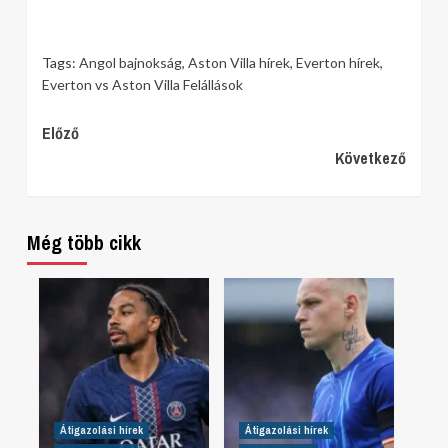
Tags:
Angol bajnokság
,
Aston Villa hírek
,
Everton hírek
,
Everton vs Aston Villa Felállások
Continue
Előző
Következő
Reading
Még több cikk
Átigazolási hírek
Átigazolási hírek