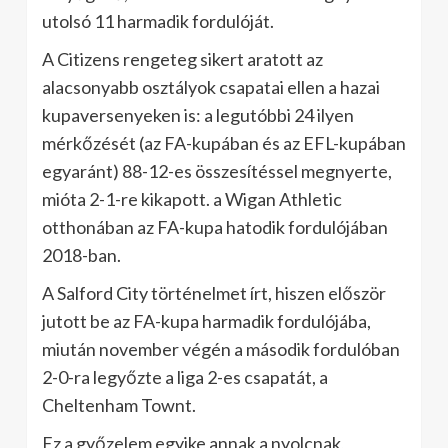
utolsó 11 harmadik fordulóját.
A Citizens rengeteg sikert aratott az
alacsonyabb osztályok csapatai ellen a hazai
kupaversenyeken is: a legutóbbi 24 ilyen
mérkőzését (az FA-kupában és az EFL-kupában
egyaránt) 88-12-es összesítéssel megnyerte,
mióta 2-1-re kikapott. a Wigan Athletic
otthonában az FA-kupa hatodik fordulójában
2018-ban.
A Salford City történelmet írt, hiszen először
jutott be az FA-kupa harmadik fordulójába,
miután november végén a második fordulóban
2-0-ra legyőzte a liga 2-es csapatát, a
Cheltenham Townt.
Ez a győzelem egyike annak a nyolcnak,