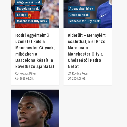
Átigazolási hírek
Barcelona hírek
Átigazolási hírek
La liga
Chelsea hírek
Manchester City hírek
Manchester City hírek
Rodri egyértelmű
Kiderült – Mennyiért
üzenetet küld a
csábíthatja el Enzo
Manchester Citynek,
Maresca a
miközben a
Manchester City a
Barcelona készíti a
Chelseától Pedro
következő ajánlatát
Netót
Kovács Péter
Kovács Péter
2026.08.08.
2026.08.06.