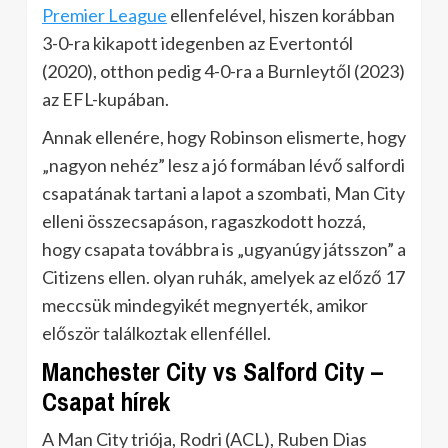
Premier League
ellenfelével, hiszen korábban
3-0-ra kikapott idegenben az Evertontól
(2020), otthon pedig 4-0-ra a Burnleytől (2023)
az EFL-kupában.
Annak ellenére, hogy Robinson elismerte, hogy
„nagyon nehéz” lesz a jó formában lévő salfordi
csapatának tartani a lapot a szombati, Man City
elleni összecsapáson, ragaszkodott hozzá,
hogy csapata továbbra is „ugyanúgy játsszon” a
Citizens ellen. olyan ruhák, amelyek az előző 17
meccsük mindegyikét megnyerték, amikor
először találkoztak ellenféllel.
Manchester City vs Salford City –
Csapat hírek
A Man City triója, Rodri (ACL), Ruben Dias