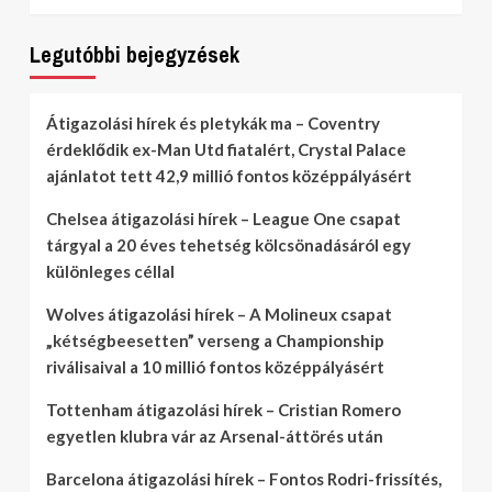
Legutóbbi bejegyzések
Átigazolási hírek és pletykák ma – Coventry
érdeklődik ex-Man Utd fiatalért, Crystal Palace
ajánlatot tett 42,9 millió fontos középpályásért
Chelsea átigazolási hírek – League One csapat
tárgyal a 20 éves tehetség kölcsönadásáról egy
különleges céllal
Wolves átigazolási hírek – A Molineux csapat
„kétségbeesetten” verseng a Championship
riválisaival a 10 millió fontos középpályásért
Tottenham átigazolási hírek – Cristian Romero
egyetlen klubra vár az Arsenal-áttörés után
Barcelona átigazolási hírek – Fontos Rodri-frissítés,