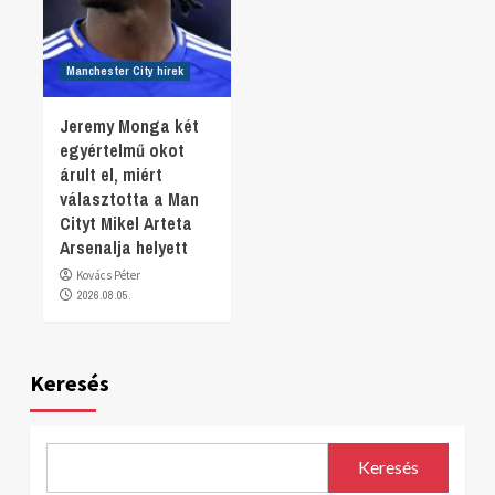
Manchester City hírek
Jeremy Monga két
egyértelmű okot
árult el, miért
választotta a Man
Cityt Mikel Arteta
Arsenalja helyett
Kovács Péter
2026.08.05.
Keresés
Keresés