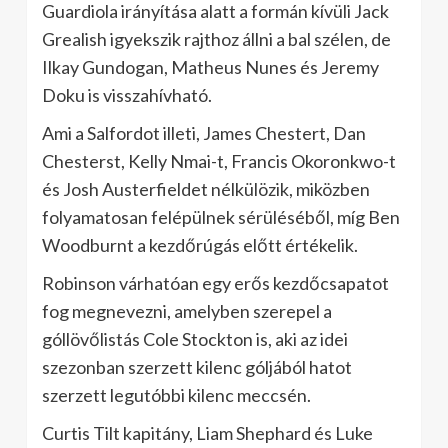
Guardiola irányítása alatt a formán kívüli Jack
Grealish igyekszik rajthoz állni a bal szélen, de
Ilkay Gundogan, Matheus Nunes és Jeremy
Doku is visszahívható.
Ami a Salfordot illeti, James Chestert, Dan
Chesterst, Kelly Nmai-t, Francis Okoronkwo-t
és Josh Austerfieldet nélkülözik, miközben
folyamatosan felépülnek sérüléséből, míg Ben
Woodburnt a kezdőrúgás előtt értékelik.
Robinson várhatóan egy erős kezdőcsapatot
fog megnevezni, amelyben szerepel a
góllövőlistás Cole Stockton is, aki az idei
szezonban szerzett kilenc góljából hatot
szerzett legutóbbi kilenc meccsén.
Curtis Tilt kapitány, Liam Shephard és Luke