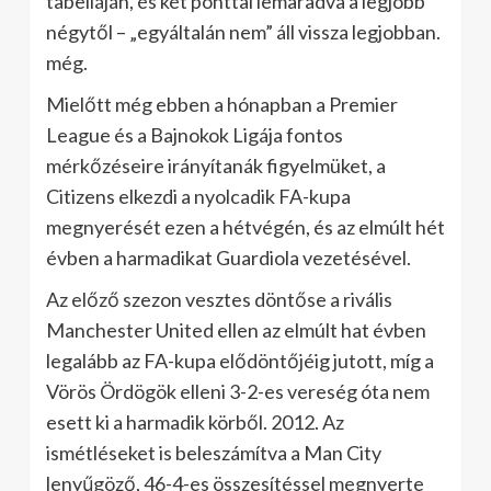
tabelláján, és két ponttal lemaradva a legjobb
négytől – „egyáltalán nem” áll vissza legjobban.
még.
Mielőtt még ebben a hónapban a Premier
League és a Bajnokok Ligája fontos
mérkőzéseire irányítanák figyelmüket, a
Citizens elkezdi a nyolcadik FA-kupa
megnyerését ezen a hétvégén, és az elmúlt hét
évben a harmadikat Guardiola vezetésével.
Az előző szezon vesztes döntőse a rivális
Manchester United ellen az elmúlt hat évben
legalább az FA-kupa elődöntőjéig jutott, míg a
Vörös Ördögök elleni 3-2-es vereség óta nem
esett ki a harmadik körből. 2012. Az
ismétléseket is beleszámítva a Man City
lenyűgöző, 46-4-es összesítéssel megnyerte