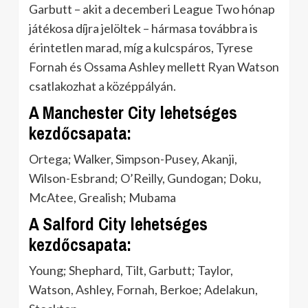
Garbutt – akit a decemberi League Two hónap
játékosa díjra jelöltek – hármasa továbbra is
érintetlen marad, míg a kulcspáros, Tyrese
Fornah és Ossama Ashley mellett Ryan Watson
csatlakozhat a középpályán.
A Manchester City lehetséges
kezdőcsapata:
Ortega; Walker, Simpson-Pusey, Akanji,
Wilson-Esbrand; O’Reilly, Gundogan; Doku,
McAtee, Grealish; Mubama
A Salford City lehetséges
kezdőcsapata:
Young; Shephard, Tilt, Garbutt; Taylor,
Watson, Ashley, Fornah, Berkoe; Adelakun,