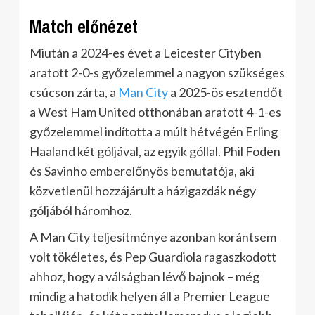
Match előnézet
Miután a 2024-es évet a Leicester Cityben
aratott 2-0-s győzelemmel a nagyon szükséges
csúcson zárta, a
Man City
a 2025-ös esztendőt
a West Ham United otthonában aratott 4-1-es
győzelemmel indította a múlt hétvégén Erling
Haaland két góljával, az egyik góllal. Phil Foden
és Savinho emberelőnyös bemutatója, aki
közvetlenül hozzájárult a házigazdák négy
góljából háromhoz.
A Man City teljesítménye azonban korántsem
volt tökéletes, és Pep Guardiola ragaszkodott
ahhoz, hogy a válságban lévő bajnok – még
mindig a hatodik helyen áll a Premier League