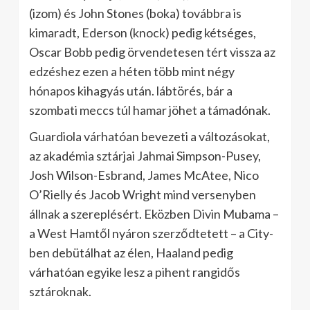
(izom) és John Stones (boka) továbbra is
kimaradt, Ederson (knock) pedig kétséges,
Oscar Bobb pedig örvendetesen tért vissza az
edzéshez ezen a héten több mint négy
hónapos kihagyás után. lábtörés, bár a
szombati meccs túl hamar jöhet a támadónak.
Guardiola várhatóan bevezeti a változásokat,
az akadémia sztárjai Jahmai Simpson-Pusey,
Josh Wilson-Esbrand, James McAtee, Nico
O’Rielly és Jacob Wright mind versenyben
állnak a szereplésért. Eközben Divin Mubama –
a West Hamtől nyáron szerződtetett – a City-
ben debütálhat az élen, Haaland pedig
várhatóan egyike lesz a pihent rangidős
sztároknak.