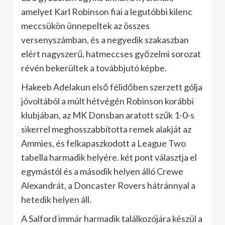
amelyet Karl Robinson fiai a legutóbbi kilenc
meccsükön ünnepeltek az összes
versenyszámban, és a negyedik szakaszban
elért nagyszerű, hatmeccses győzelmi sorozat
révén bekerültek a továbbjutó képbe.
Hakeeb Adelakun első félidőben szerzett gólja
jóvoltából a múlt hétvégén Robinson korábbi
klubjában, az MK Donsban aratott szűk 1-0-s
sikerrel meghosszabbította remek alakját az
Ammies, és felkapaszkodott a League Two
tabella harmadik helyére. két pont választja el
egymástól és a második helyen álló Crewe
Alexandrát, a Doncaster Rovers hátránnyal a
hetedik helyen áll.
A Salford immár harmadik találkozójára készül a