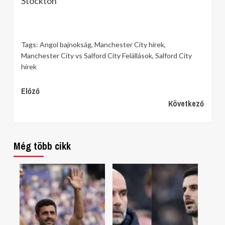
Stockton
Tags:
Angol bajnokság
,
Manchester City hírek
,
Manchester City vs Salford City Felállások
,
Salford City
hírek
Continue
Előző
Következő
Reading
Még több cikk