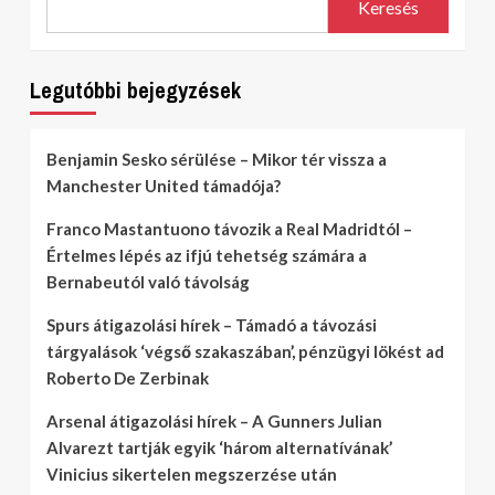
Keresés
Legutóbbi bejegyzések
Benjamin Sesko sérülése – Mikor tér vissza a
Manchester United támadója?
Franco Mastantuono távozik a Real Madridtól –
Értelmes lépés az ifjú tehetség számára a
Bernabeutól való távolság
Spurs átigazolási hírek – Támadó a távozási
tárgyalások ‘végső szakaszában’, pénzügyi lökést ad
Roberto De Zerbinak
Arsenal átigazolási hírek – A Gunners Julian
Alvarezt tartják egyik ‘három alternatívának’
Vinicius sikertelen megszerzése után