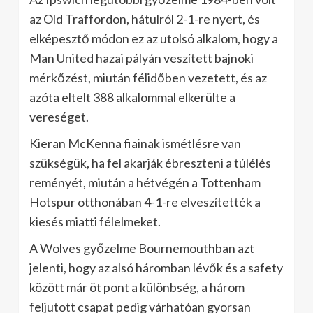
az Old Traffordon, hátulról 2-1-re nyert, és
elképesztő módon ez az utolsó alkalom, hogy a
Man United hazai pályán veszített bajnoki
mérkőzést, miután félidőben vezetett, és az
azóta eltelt 388 alkalommal elkerülte a
vereséget.
Kieran McKenna fiainak ismétlésre van
szükségük, ha fel akarják ébreszteni a túlélés
reményét, miután a hétvégén a Tottenham
Hotspur otthonában 4-1-re elveszítették a
kiesés miatti félelmeket.
A Wolves győzelme Bournemouthban azt
jelenti, hogy az alsó háromban lévők és a safety
között már öt pont a különbség, a három
feljutott csapat pedig várhatóan gyorsan