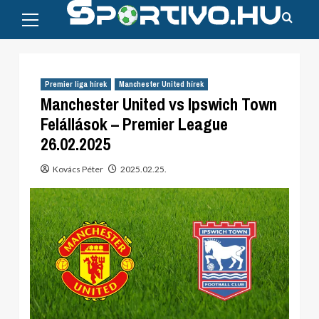
Primary
Skip
Menu
to
content
Premier liga hírek
Manchester United hírek
Manchester United vs Ipswich Town
Felállások – Premier League
26.02.2025
Kovács Péter
2025.02.25.