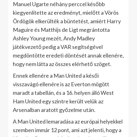
Manuel Ugarte néhány perccel később
kiegyenlítette az eredményt, mielőtt a Vörös
Ördögök elkerülték a büntetést, amiért Harry
Maguire és Matthijs de Ligt megrántotta
Ashley Young mezét, Andy Madley
játékvezető pedig a VAR segítségével
megdöntötte eredeti döntését annak ellenére,
hogy nem látta az összes elérhető szöget.
Ennek ellenére a Man United a késői
visszavágó ellenére is az Everton mögött
maradt a tabellán, és a 16. helyen álló West
Ham United egy szintre került velük az
Arsenalban aratott győzelme után.
A Man United lemaradása az európai helyekkel
szemben immár 12 pont, ami azt jelenti, hogy a