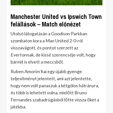
Manchester United vs Ipswich Town
felállások – Match előnézet
Utolsó látogatásán a Goodison Parkban
szombaton kora a Man United 2-0-ról
visszavágott, és pontot szerzett az
Evertonnak, de kissé szerencséje volt, hogy
bármit is elvett a meccsből.
Ruben Amorim fiai egy újabb gyenge
teljesítményt jelentett, ami azt jelentette,
hogy nem volt panaszuk a kétgólos hátrányra,
és több is lehetett volna, mielőtt Bruno
Fernandes szabadrúgásból lőtte vissza őket a
játékba.