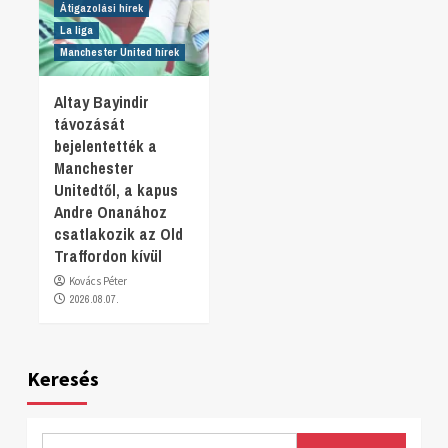
Átigazolási hírek
La liga
Manchester United hírek
Altay Bayindir
távozását
bejelentették a
Manchester
Unitedtől, a kapus
Andre Onanához
csatlakozik az Old
Traffordon kívül
Kovács Péter
2026.08.07.
Keresés