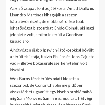
Az első csapat fontos játékosai, Amad Diallo és
Lisandro Martinez kihagyják a szezon
hátralévő részét, de előbbi sérülése több
lehetőséget biztosíthat Chido Obinak, aki igazi
jelenléte volt, amikor lekerült a Goodison
kispadjáról.
A hétvégén újabb Ipswich-játékosokkal bővült
a sérültek listája, Kalvin Phillips és Jens Cajuste
vádli-, illetve bokasérüléssel kénytelen volt
kiszállni.
Wes Burns térdsérülés miatt kiesett a
szezonból, de Conor Chaplin még időben
visszatérhet ugyanitt egy kisebb problémából,
míg Sam Morsy és Sammie Szmodics a hétvégi
kudarcokból tértek vissza, és a kispadra ültek.