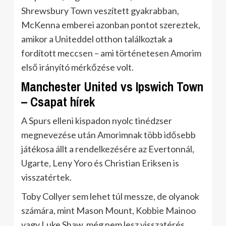
Shrewsbury Town veszített gyakrabban,
McKenna emberei azonban pontot szereztek,
amikor a Uniteddel otthon találkoztak a
fordított meccsen – ami történetesen Amorim
első irányító mérkőzése volt.
Manchester United vs Ipswich Town
– Csapat hírek
A Spurs elleni kispadon nyolc tinédzser
megnevezése után Amorimnak több idősebb
játékosa állt a rendelkezésére az Evertonnál,
Ugarte, Leny Yoro és Christian Eriksen is
visszatértek.
Toby Collyer sem lehet túl messze, de olyanok
számára, mint Mason Mount, Kobbie Mainoo
vagy Luke Shaw, még nem lesz visszatérés.