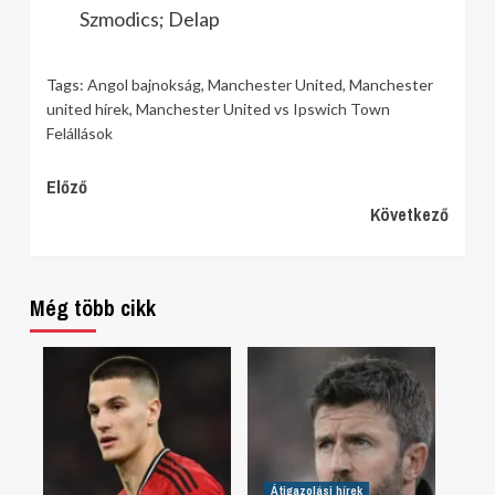
Szmodics; Delap
Tags:
Angol bajnokság
,
Manchester United
,
Manchester
united hírek
,
Manchester United vs Ipswich Town
Felállások
Continue
Előző
Következő
Reading
Még több cikk
Átigazolási hírek