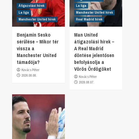
Átigazolási hírek
La liga
La liga
Manchester United hírek
Manchester United hírek
Real Madrid hírek
Benjamin Sesko
Man United
sérülése – Mikor tér
átigazolási hírek –
vissza a
A Real Madrid
Manchester United
döntése jelentősen
támadója?
befolyásolja a
Vörös Ördögöket
Kovács Péter
2026.08.08.
Kovács Péter
2026.08.07.