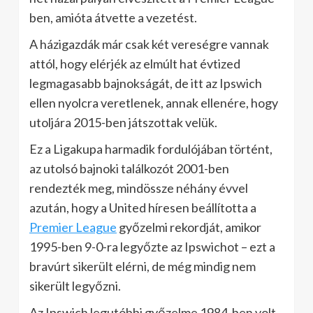
ben, amióta átvette a vezetést.
A házigazdák már csak két vereségre vannak
attól, hogy elérjék az elmúlt hat évtized
legmagasabb bajnokságát, de itt az Ipswich
ellen nyolcra veretlenek, annak ellenére, hogy
utoljára 2015-ben játszottak velük.
Ez a Ligakupa harmadik fordulójában történt,
az utolsó bajnoki találkozót 2001-ben
rendezték meg, mindössze néhány évvel
azután, hogy a United híresen beállította a
Premier League
győzelmi rekordját, amikor
1995-ben 9-0-ra legyőzte az Ipswichot – ezt a
bravúrt sikerült elérni, de még mindig nem
sikerült legyőzni.
Az Ipswich legutóbbi győzelme 1984-ben volt