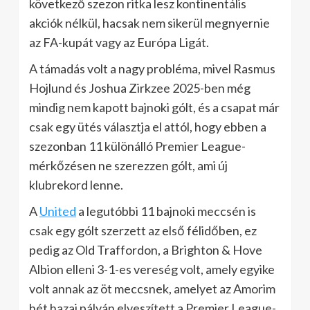
következő szezon ritka lesz kontinentális
akciók nélkül, hacsak nem sikerül megnyernie
az FA-kupát vagy az Európa Ligát.
A támadás volt a nagy probléma, mivel Rasmus
Hojlund és Joshua Zirkzee 2025-ben még
mindig nem kapott bajnoki gólt, és a csapat már
csak egy ütés választja el attól, hogy ebben a
szezonban 11 különálló Premier League-
mérkőzésen ne szerezzen gólt, ami új
klubrekord lenne.
A
United
a legutóbbi 11 bajnoki meccsén is
csak egy gólt szerzett az első félidőben, ez
pedig az Old Traffordon, a Brighton & Hove
Albion elleni 3-1-es vereség volt, amely egyike
volt annak az öt meccsnek, amelyet az Amorim
hét hazai pályán elveszített a Premier League-