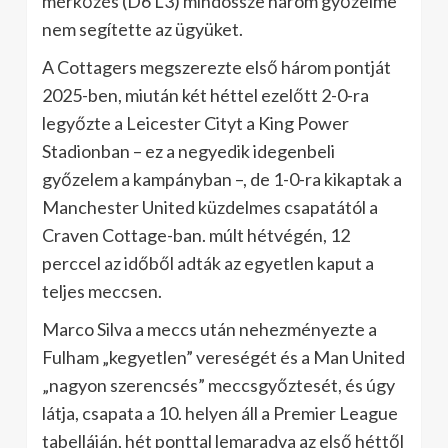
mérkőzés (D6 L3) mindössze három győzelme
nem segítette az ügyüket.
A Cottagers megszerezte első három pontját
2025-ben, miután két héttel ezelőtt 2-0-ra
legyőzte a Leicester Cityt a King Power
Stadionban – ez a negyedik idegenbeli
győzelem a kampányban –, de 1-0-ra kikaptak a
Manchester United küzdelmes csapatától a
Craven Cottage-ban. múlt hétvégén, 12
perccel az időből adták az egyetlen kaput a
teljes meccsen.
Marco Silva a meccs után nehezményezte a
Fulham „kegyetlen” vereségét és a Man United
„nagyon szerencsés” meccsgyőztesét, és úgy
látja, csapata a 10. helyen áll a Premier League
tabelláján, hét ponttal lemaradva az első héttől