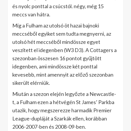
és nyolc ponttal a csúcstól. négy, még 15
meccs van hátra.
Míg a Fulham az utolsó öt hazai bajnoki
meccséből egyiket sem tudta megnyerni, az
utolsó hét meccséből mindössze egyet
veszített el idegenben (W3 D3). A Cottagers a
szezonban összesen 16 pontot gyűjtött
idegenben, ami mindössze két ponttal
kevesebb, mint amennyit az előző szezonban
sikerült elérniük.
Miután a szezon elején legyőzte a Newcastle-
t, a Fulham ezen a hétvégén St James’ Parkba
utazik, hogy megszerezze harmadik Premier
League-dupláját a Szarkák ellen, korábban
2006-2007-ben és 2008-09-ben.