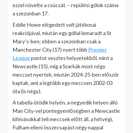
ezzel növelte a csúcsát. – repülési gólok száma
a szezonban 17.
Eddie Howe elégedett volt játékosai
reakciójával, miután egy góllal lemaradt a St
Mary’s-ben; ebben a szezonban csak a
Manchester City (17) nyert több
Premier
League
pontot vesztes helyzetekből, mint a
Newcastle (15), míg a Szarkák most négy
meccset nyertek, miután 2024-25-ben először
kaptak, ami a legtöbb egy meccsen 2002-03
óta (is négy).
A tabella ötödik helyén, a negyedik helyen álló
Man City-vel pontegyenlőségben a Newcastle
kihívásokkal teli meccsek előtt áll, a hétvégi,
Fulham elleni összecsapást négy nappal