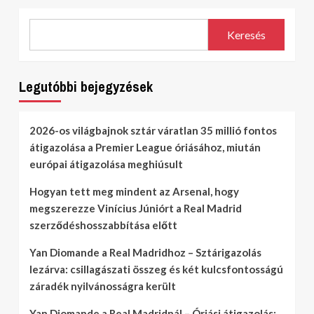
Keresés
Legutóbbi bejegyzések
2026-os világbajnok sztár váratlan 35 millió fontos
átigazolása a Premier League óriásához, miután
európai átigazolása meghiúsult
Hogyan tett meg mindent az Arsenal, hogy
megszerezze Vinícius Júniórt a Real Madrid
szerződéshosszabbítása előtt
Yan Diomande a Real Madridhoz – Sztárigazolás
lezárva: csillagászati összeg és két kulcsfontosságú
záradék nyilvánosságra került
Yan Diomande a Real Madridnál – Óriási átigazolás: