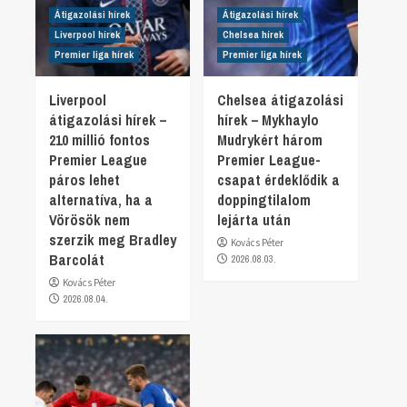
Átigazolási hírek
Átigazolási hírek
Liverpool hírek
Chelsea hírek
Premier liga hírek
Premier liga hírek
Liverpool
Chelsea átigazolási
átigazolási hírek –
hírek – Mykhaylo
210 millió fontos
Mudrykért három
Premier League
Premier League-
páros lehet
csapat érdeklődik a
alternatíva, ha a
doppingtilalom
Vörösök nem
lejárta után
szerzik meg Bradley
Kovács Péter
Barcolát
2026.08.03.
Kovács Péter
2026.08.04.