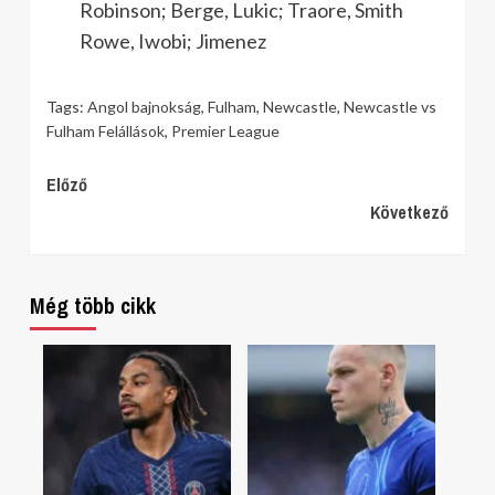
Robinson; Berge, Lukic; Traore, Smith
Rowe, Iwobi; Jimenez
Tags:
Angol bajnokság
,
Fulham
,
Newcastle
,
Newcastle vs
Fulham Felállások
,
Premier League
Continue
Előző
Következő
Reading
Még több cikk