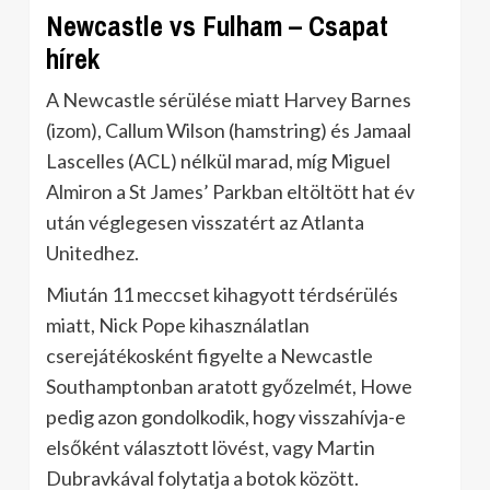
Newcastle vs Fulham – Csapat
hírek
A Newcastle sérülése miatt Harvey Barnes
(izom), Callum Wilson (hamstring) és Jamaal
Lascelles (ACL) nélkül marad, míg Miguel
Almiron a St James’ Parkban eltöltött hat év
után véglegesen visszatért az Atlanta
Unitedhez.
Miután 11 meccset kihagyott térdsérülés
miatt, Nick Pope kihasználatlan
cserejátékosként figyelte a Newcastle
Southamptonban aratott győzelmét, Howe
pedig azon gondolkodik, hogy visszahívja-e
elsőként választott lövést, vagy Martin
Dubravkával folytatja a botok között.