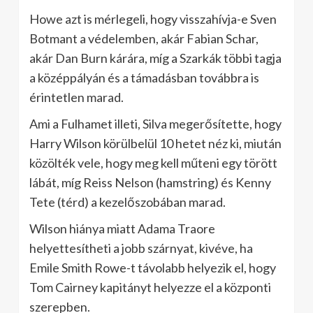
Howe azt is mérlegeli, hogy visszahívja-e Sven
Botmant a védelemben, akár Fabian Schar,
akár Dan Burn kárára, míg a Szarkák többi tagja
a középpályán és a támadásban továbbra is
érintetlen marad.
Ami a Fulhamet illeti, Silva megerősítette, hogy
Harry Wilson körülbelül 10 hetet néz ki, miután
közölték vele, hogy meg kell műteni egy törött
lábát, míg Reiss Nelson (hamstring) és Kenny
Tete (térd) a kezelőszobában marad.
Wilson hiánya miatt Adama Traore
helyettesítheti a jobb szárnyat, kivéve, ha
Emile Smith Rowe-t távolabb helyezik el, hogy
Tom Cairney kapitányt helyezze el a központi
szerepben.