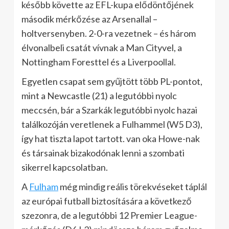
később követte az EFL-kupa elődöntőjének
második mérkőzése az Arsenallal –
holtversenyben. 2-0-ra vezetnek – és három
élvonalbeli csatát vívnak a Man Cityvel, a
Nottingham Foresttel és a Liverpoollal.
Egyetlen csapat sem gyűjtött több PL-pontot,
mint a Newcastle (21) a legutóbbi nyolc
meccsén, bár a Szarkák legutóbbi nyolc hazai
találkozóján veretlenek a Fulhammel (W5 D3),
így hat tiszta lapot tartott. van oka Howe-nak
és társainak bizakodónak lenni a szombati
sikerrel kapcsolatban.
A
Fulham
még mindig reális törekvéseket táplál
az európai futball biztosítására a következő
szezonra, de a legutóbbi 12 Premier League-