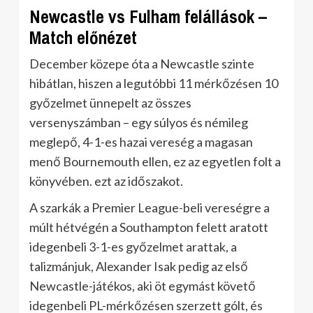
Newcastle vs Fulham felállások –
Match előnézet
December közepe óta a Newcastle szinte
hibátlan, hiszen a legutóbbi 11 mérkőzésen 10
győzelmet ünnepelt az összes
versenyszámban – egy súlyos és némileg
meglepő, 4-1-es hazai vereség a magasan
menő Bournemouth ellen, ez az egyetlen folt a
könyvében. ezt az időszakot.
A szarkák a Premier League-beli vereségre a
múlt hétvégén a Southampton felett aratott
idegenbeli 3-1-es győzelmet arattak, a
talizmánjuk, Alexander Isak pedig az első
Newcastle-játékos, aki öt egymást követő
idegenbeli PL-mérkőzésen szerzett gólt, és