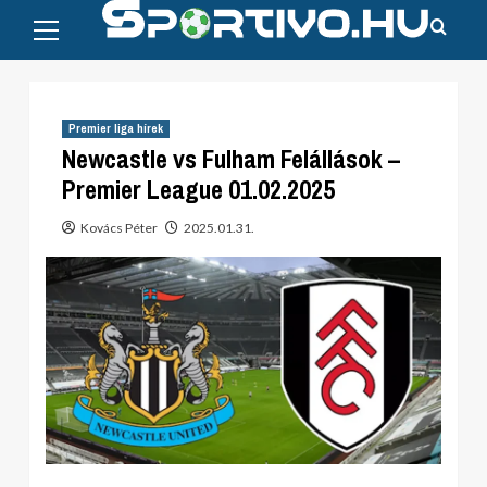
Primary
Skip
Menu
to
content
Premier liga hírek
Newcastle vs Fulham Felállások –
Premier League 01.02.2025
Kovács Péter
2025.01.31.