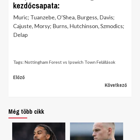
kezdőcsapata:
Muric; Tuanzebe, O’Shea, Burgess, Davis;
Cajuste, Morsy; Burns, Hutchinson, Szmodics;
Delap
Tags:
Nottingham Forest vs Ipswich Town Felállások
Continue
Előző
Következő
Reading
Még több cikk