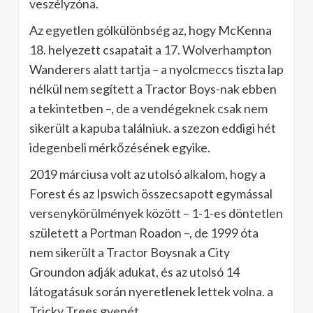
veszélyzóna.
Az egyetlen gólkülönbség az, hogy McKenna
18. helyezett csapatait a 17. Wolverhampton
Wanderers alatt tartja – a nyolcmeccs tiszta lap
nélkül nem segített a Tractor Boys-nak ebben
a tekintetben –, de a vendégeknek csak nem
sikerült a kapuba találniuk. a szezon eddigi hét
idegenbeli mérkőzésének egyike.
2019 márciusa volt az utolsó alkalom, hogy a
Forest és az Ipswich összecsapott egymással
versenykörülmények között – 1-1-es döntetlen
született a Portman Roadon –, de 1999 óta
nem sikerült a Tractor Boysnak a City
Groundon adják adukat, és az utolsó 14
látogatásuk során nyeretlenek lettek volna. a
Tricky Trees gyepét.