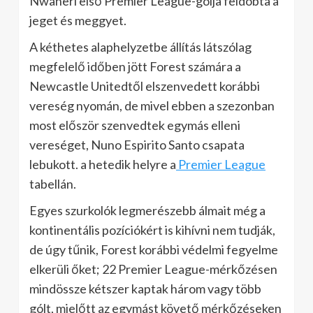
Nwaneri első Premier League-gólja feldobta a
jeget és meggyet.
A kéthetes alaphelyzetbe állítás látszólag
megfelelő időben jött Forest számára a
Newcastle Unitedtől elszenvedett korábbi
vereség nyomán, de mivel ebben a szezonban
most először szenvedtek egymás elleni
vereséget, Nuno Espirito Santo csapata
lebukott. a hetedik helyre a
Premier League
tabellán.
Egyes szurkolók legmerészebb álmait még a
kontinentális pozíciókért is kihívni nem tudják,
de úgy tűnik, Forest korábbi védelmi fegyelme
elkerüli őket; 22 Premier League-mérkőzésen
mindössze kétszer kaptak három vagy több
gólt, mielőtt az egymást követő mérkőzéseken