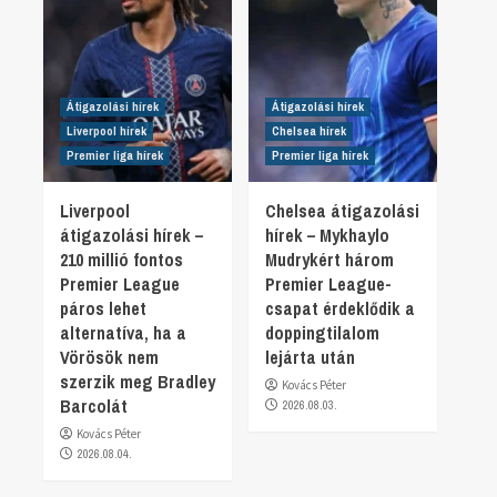
Átigazolási hírek
Átigazolási hírek
Liverpool hírek
Chelsea hírek
Premier liga hírek
Premier liga hírek
Liverpool
Chelsea átigazolási
átigazolási hírek –
hírek – Mykhaylo
210 millió fontos
Mudrykért három
Premier League
Premier League-
páros lehet
csapat érdeklődik a
alternatíva, ha a
doppingtilalom
Vörösök nem
lejárta után
szerzik meg Bradley
Kovács Péter
Barcolát
2026.08.03.
Kovács Péter
2026.08.04.