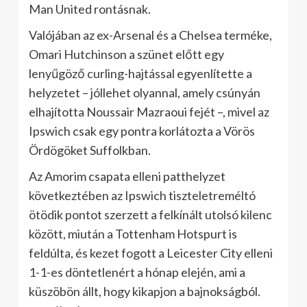
Man United rontásnak.
Valójában az ex-Arsenal és a Chelsea terméke,
Omari Hutchinson a szünet előtt egy
lenyűgöző curling-hajtással egyenlítette a
helyzetet – jóllehet olyannal, amely csúnyán
elhajította Noussair Mazraoui fejét –, mivel az
Ipswich csak egy pontra korlátozta a Vörös
Ördögöket Suffolkban.
Az Amorim csapata elleni patthelyzet
következtében az Ipswich tiszteletreméltó
ötödik pontot szerzett a felkínált utolsó kilenc
között, miután a Tottenham Hotspurt is
feldúlta, és kezet fogott a Leicester City elleni
1-1-es döntetlenért a hónap elején, ami a
küszöbön állt, hogy kikapjon a bajnokságból.