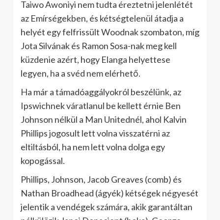
Taiwo Awoniyi nem tudta éreztetni jelenlétét
az Emírségekben, és kétségtelenül átadja a
helyét egy felfrissült Woodnak szombaton, míg
Jota Silvának és Ramon Sosa-nak meg kell
küzdenie azért, hogy Elanga helyettese
legyen, ha a svéd nem elérhető.
Ha már a támadóaggályokról beszélünk, az
Ipswichnek váratlanul be kellett érnie Ben
Johnson nélkül a Man Unitednél, ahol Kalvin
Phillips jogosult lett volna visszatérni az
eltiltásból, ha nem lett volna dolga egy
kopogással.
Phillips, Johnson, Jacob Greaves (comb) és
Nathan Broadhead (ágyék) kétségek négyesét
jelentik a vendégek számára, akik garantáltan