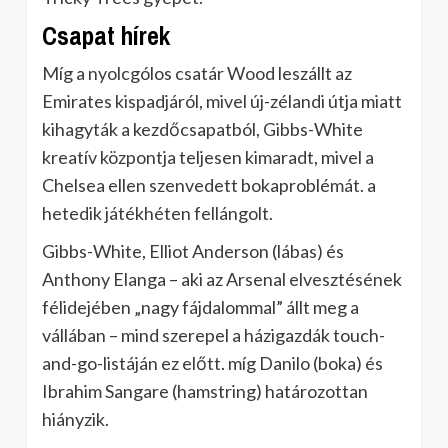
Csapat hírek
Míg a nyolcgólos csatár Wood leszállt az
Emirates kispadjáról, mivel új-zélandi útja miatt
kihagyták a kezdőcsapatból, Gibbs-White
kreatív központja teljesen kimaradt, mivel a
Chelsea ellen szenvedett bokaproblémát. a
hetedik játékhéten fellángolt.
Gibbs-White, Elliot Anderson (lábas) és
Anthony Elanga – aki az Arsenal elvesztésének
félidejében „nagy fájdalommal” állt meg a
vállában – mind szerepel a házigazdák touch-
and-go-listáján ez előtt. míg Danilo (boka) és
Ibrahim Sangare (hamstring) határozottan
hiányzik.