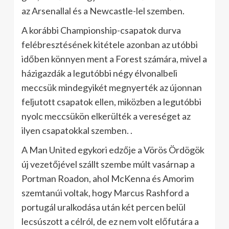
az Arsenallal és a Newcastle-lel szemben.
A korábbi Championship-csapatok durva
felébresztésének kitétele azonban az utóbbi
időben könnyen ment a Forest számára, mivel a
házigazdák a legutóbbi négy élvonalbeli
meccsük mindegyikét megnyerték az újonnan
feljutott csapatok ellen, miközben a legutóbbi
nyolc meccsükön elkerülték a vereséget az
ilyen csapatokkal szemben. .
A Man United egykori edzője a Vörös Ördögök
új vezetőjével szállt szembe múlt vasárnap a
Portman Roadon, ahol McKenna és Amorim
szemtanúi voltak, hogy Marcus Rashford a
portugál uralkodása után két percen belül
lecsúszott a célról, de ez nem volt előfutára a