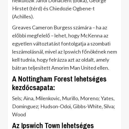
nélkülözik Janoi Donacient (boka), George
Hirstet (térd) és Chiedozie Ogbene-t
(Achilles).
Greaves Cameron Burgess számára – ha az
előbbi megfelelő – lehet, hogy McKenna az
egyetlen változtatást fontolgatja a szombati
leszámolásnál, mivel az Ipswich főnökének nem
kell tudnia, hogy felrázza azt az oldalt, amely
bátran teljesített Amorim Man United ellen.
A Nottingham Forest lehetséges
kezdőcsapata:
Sels; Aina, Milenkovic, Murillo, Moreno; Yates,
Dominguez; Hudson-Odoi, Gibbs-White, Silva;
Wood
Az Ipswich Town lehetséges