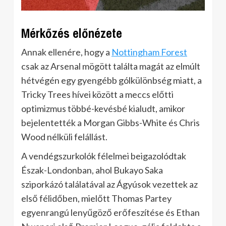
Mérkőzés előnézete
Annak ellenére, hogy a
Nottingham Forest
csak az Arsenal mögött találta magát az elmúlt
hétvégén egy gyengébb gólkülönbség miatt, a
Tricky Trees hívei között a meccs előtti
optimizmus többé-kevésbé kialudt, amikor
bejelentették a Morgan Gibbs-White és Chris
Wood nélküli felállást.
A vendégszurkolók félelmei beigazolódtak
Észak-Londonban, ahol Bukayo Saka
sziporkázó találatával az Ágyúsok vezettek az
első félidőben, mielőtt Thomas Partey
egyenrangú lenyűgöző erőfeszítése és Ethan