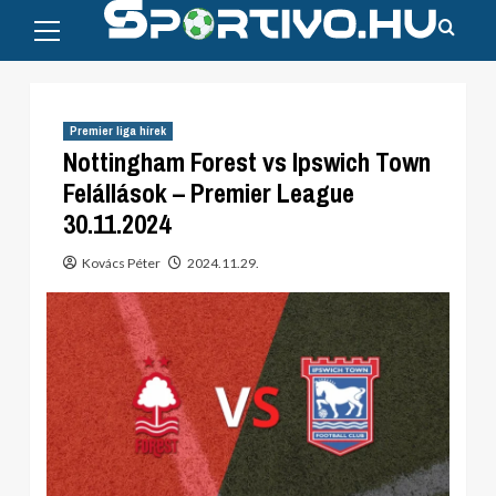
Primary
Skip
Menu
to
content
Premier liga hírek
Nottingham Forest vs Ipswich Town
Felállások – Premier League
30.11.2024
Kovács Péter
2024.11.29.