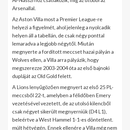
Al-Nasszrhoz csatlakozik, míg az utóbbi az
Arsenallal.
Az Aston Villa most a Premier League-re
helyezi a figyelmét, ahol jelenleg a nyolcadik
helyen áll a tabellán, de csak négy ponttal
lemaradva a legjobb négytől. Miután
megnyerte a fordított meccset hazai pályán a
Wolves ellen, a Villa arra pályázik, hogy
megszerezze 2003-2004 óta az első bajnoki
dupláját az Old Gold felett.
A Lions lenyűgözően megnyert az első 25 PL-
meccsből 22-t, amelyben a félidőben Emery
vezetésével vezetett, de az utolsó kilencből
csak négyet sikerült megnyerniük (D4 L1),
beleértve a West Hammel 1-1-es döntetlent.
múlt hétvégén. Ennek ellenére a Villa még nem