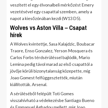
veszített el egy élvonalbeli mérkőzést Emery
vezetésével egy csapattal szemben, amely a
napot a kiesőzónában kezdi (W13 D5).
Wolves vs Aston Villa – Csapat
hírek
A Wolves kvintettje, Sasa Kalajdzic, Boubacar
Traore, Enso Gonzalez, Yerson Mosquera és
Carlos Forbs térdsérüléssel bajlódik, Mario
Lemina pedig távol marad az első csapattól a
jövője körüli bizonytalanság közepette, míg
Joao Gomest felfüggesztették, miután
kiállították. Arsenal.
A sérüléséből felépült Toti Gomes
visszahívható a védekezésbe Santiago Bueno
és Emmanuel Agbadou mellett, míg Joao