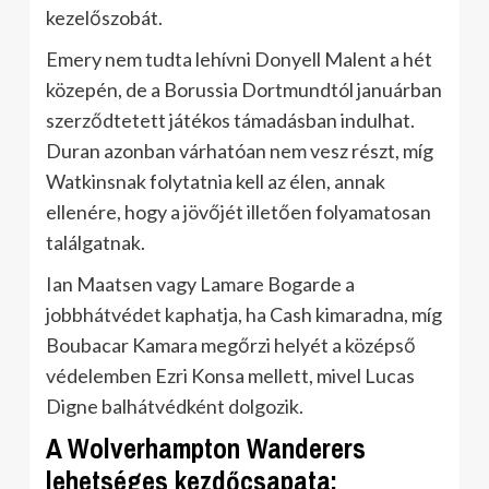
kezelőszobát.
Emery nem tudta lehívni Donyell Malent a hét
közepén, de a Borussia Dortmundtól januárban
szerződtetett játékos támadásban indulhat.
Duran azonban várhatóan nem vesz részt, míg
Watkinsnak folytatnia kell az élen, annak
ellenére, hogy a jövőjét illetően folyamatosan
találgatnak.
Ian Maatsen vagy Lamare Bogarde a
jobbhátvédet kaphatja, ha Cash kimaradna, míg
Boubacar Kamara megőrzi helyét a középső
védelemben Ezri Konsa mellett, mivel Lucas
Digne balhátvédként dolgozik.
A Wolverhampton Wanderers
lehetséges kezdőcsapata: