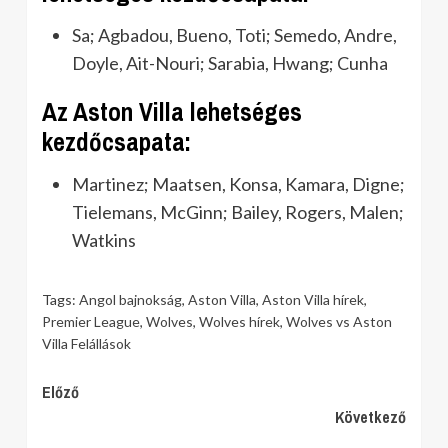
Sa; Agbadou, Bueno, Toti; Semedo, Andre,
Doyle, Ait-Nouri; Sarabia, Hwang; Cunha
Az Aston Villa lehetséges
kezdőcsapata:
Martinez; Maatsen, Konsa, Kamara, Digne;
Tielemans, McGinn; Bailey, Rogers, Malen;
Watkins
Tags:
Angol bajnokság
,
Aston Villa
,
Aston Villa hírek
,
Premier League
,
Wolves
,
Wolves hírek
,
Wolves vs Aston
Villa Felállások
Continue
Előző
Következő
Reading