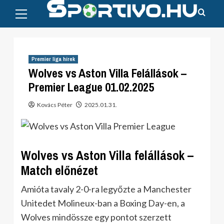
Primary
Skip
Menu
to
content
Premier liga hírek
Wolves vs Aston Villa Felállások –
Premier League 01.02.2025
Kovács Péter
2025.01.31.
Wolves vs Aston Villa felállások –
Match előnézet
Amióta tavaly 2-0-ra legyőzte a Manchester
Unitedet Molineux-ban a Boxing Day-en, a
Wolves mindössze egy pontot szerzett