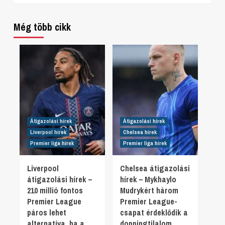
Még több cikk
Átigazolási hírek
Átigazolási hírek
Liverpool hírek
Chelsea hírek
Premier liga hírek
Premier liga hírek
Liverpool
Chelsea átigazolási
átigazolási hírek –
hírek – Mykhaylo
210 millió fontos
Mudrykért három
Premier League
Premier League-
páros lehet
csapat érdeklődik a
alternatíva, ha a
doppingtilalom