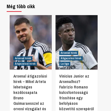
Még több cikk
Arsenal hírek
Arsenal hírek
Átigazolási hírek
Átigazolási hírek
La liga
Arsenal átigazolási
Vinicius Junior az
hírek – Mikel Arteta
Arsenalhoz?
lehetséges
Fabrizio Romano
kezdőcsapata
kulcsfontosságú
Bruno
frissítése egy
Guimaraesszel az
befolyásos
orvosi vizsgálat és
közvetítő szerepéről