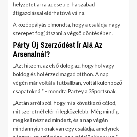
helyzetet arra az esetre, ha szabad
átigazolással elérhetővé válna.
A középpályás elmondta, hogy a családja nagy
szerepet fog játszani a végső döntésében.
Párty Új Szerződést Ír Alá Az
Arsenalnál?
„Azt hiszem, az első dolog az, hogy hol vagy
boldog és hol érzed magad otthon. A nap
végén már voltál a futballban, voltál különböző
csapatoknál” – mondta Partey a 3Sportsnak.
„Aztán arról szól, hogy mi a következő célod,
mit szeretnél elérni legközelebb. Még mindig
meg kell nézned mindezt, és a nap végén
mindannyiunknak van egy családja, amelynek