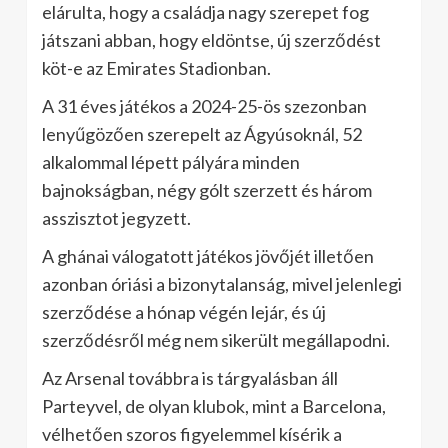
elárulta, hogy a családja nagy szerepet fog
játszani abban, hogy eldöntse, új szerződést
köt-e az Emirates Stadionban.
A 31 éves játékos a 2024-25-ös szezonban
lenyűgözően szerepelt az Ágyúsoknál, 52
alkalommal lépett pályára minden
bajnokságban, négy gólt szerzett és három
asszisztot jegyzett.
A ghánai válogatott játékos jövőjét illetően
azonban óriási a bizonytalanság, mivel jelenlegi
szerződése a hónap végén lejár, és új
szerződésről még nem sikerült megállapodni.
Az Arsenal továbbra is tárgyalásban áll
Parteyvel, de olyan klubok, mint a Barcelona,
vélhetően szoros figyelemmel kísérik a