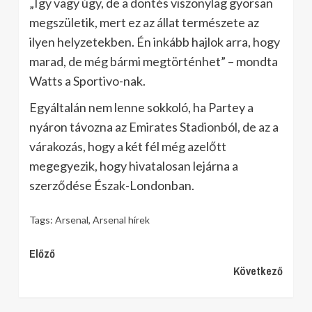
„Így vagy úgy, de a döntés viszonylag gyorsan
megszületik, mert ez az állat természete az
ilyen helyzetekben. Én inkább hajlok arra, hogy
marad, de még bármi megtörténhet” – mondta
Watts a Sportivo-nak.
Egyáltalán nem lenne sokkoló, ha Partey a
nyáron távozna az Emirates Stadionból, de az a
várakozás, hogy a két fél még azelőtt
megegyezik, hogy hivatalosan lejárna a
szerződése Észak-Londonban.
Tags:
Arsenal
,
Arsenal hírek
Continue
Előző
Következő
Reading