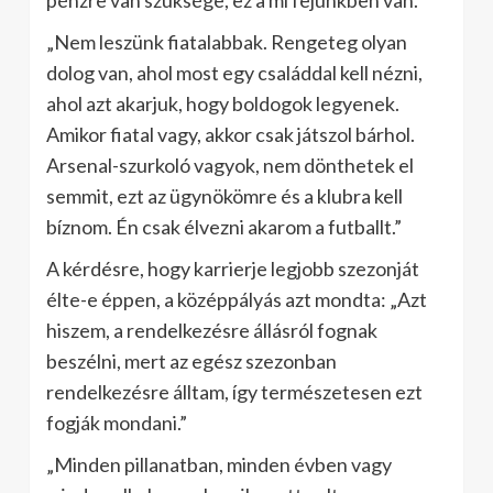
pénzre van szüksége, ez a mi fejünkben van.”
„Nem leszünk fiatalabbak. Rengeteg olyan
dolog van, ahol most egy családdal kell nézni,
ahol azt akarjuk, hogy boldogok legyenek.
Amikor fiatal vagy, akkor csak játszol bárhol.
Arsenal-szurkoló vagyok, nem dönthetek el
semmit, ezt az ügynökömre és a klubra kell
bíznom. Én csak élvezni akarom a futballt.”
A kérdésre, hogy karrierje legjobb szezonját
élte-e éppen, a középpályás azt mondta: „Azt
hiszem, a rendelkezésre állásról fognak
beszélni, mert az egész szezonban
rendelkezésre álltam, így természetesen ezt
fogják mondani.”
„Minden pillanatban, minden évben vagy