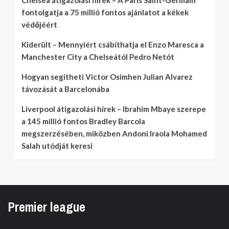
Chelsea átigazolási hírek – A Paris Saint-Germain
fontolgatja a 75 millió fontos ajánlatot a kékek
védőjéért
Kiderült – Mennyiért csábíthatja el Enzo Maresca a
Manchester City a Chelseától Pedro Netót
Hogyan segítheti Victor Osimhen Julian Alvarez
távozását a Barcelonába
Liverpool átigazolási hírek – Ibrahim Mbaye szerepe
a 145 millió fontos Bradley Barcola
megszerzésében, miközben Andoni Iraola Mohamed
Salah utódját keresi
Premier league