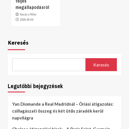
teljes
megállapodásról
Kovács Péter
2026.08.04.
Keresés
Keresés
Legutóbbi bejegyzések
Yan Diomande a Real Madridnál – Óriási átigazolás:
csillagászati összeg és két ütős záradék kerül
napvilágra