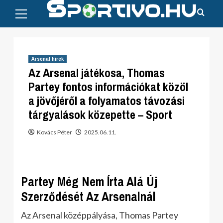
Primary
Skip
Menu
to
content
Arsenal hírek
Az Arsenal játékosa, Thomas
Partey fontos információkat közöl
a jövőjéről a folyamatos távozási
tárgyalások közepette – Sport
Kovács Péter
2025.06.11.
Partey Még Nem Írta Alá Új
Szerződését Az Arsenalnál
Az Arsenal középpályása, Thomas Partey