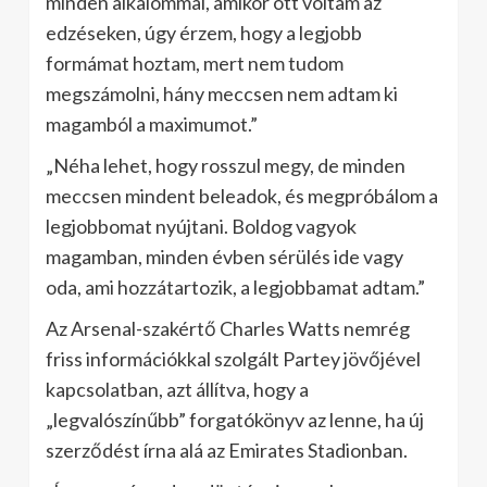
minden alkalommal, amikor ott voltam az
edzéseken, úgy érzem, hogy a legjobb
formámat hoztam, mert nem tudom
megszámolni, hány meccsen nem adtam ki
magamból a maximumot.”
„Néha lehet, hogy rosszul megy, de minden
meccsen mindent beleadok, és megpróbálom a
legjobbomat nyújtani. Boldog vagyok
magamban, minden évben sérülés ide vagy
oda, ami hozzátartozik, a legjobbamat adtam.”
Az Arsenal-szakértő Charles Watts nemrég
friss információkkal szolgált Partey jövőjével
kapcsolatban, azt állítva, hogy a
„legvalószínűbb” forgatókönyv az lenne, ha új
szerződést írna alá az Emirates Stadionban.