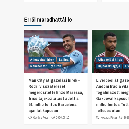
Erről maradhattál le
Átigazolási hírek
La liga
Átigazolási hírek
Manchester City hírek
Bajnokok Ligája
Li
Man City átigazolási hírek –
Liverpool átigazol
Rodri visszatérését
Andoni Iraola vil
megerősítette Enzo Maresca,
fogalmazott meg
friss tájékoztatást adott a
Gakpóval kapcsol
51 millió fontos Barcelona
millió fontos To
ajánlat kapcsán
felfedés után
Kovács Péter
2026.08.10.
Kovács Péter
202