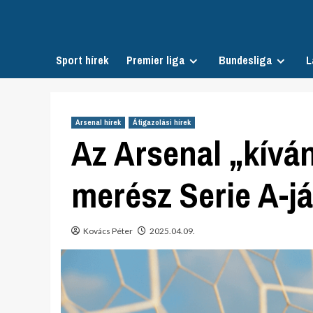
Skip
to
content
Sport hírek
Premier liga
Bundesliga
L
Arsenal hírek
Átigazolási hírek
Az Arsenal „kíván
merész Serie A-j
Kovács Péter
2025.04.09.