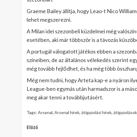
Graeme Bailey állítja, hogy Leao-t Nico William
lehet megszerezni.
A Milan idei szezonbeli küzdelmei még valószín
esetében, aki már többször is a távozás küszöbé
A portugál válogatott játékos ebben a szezonb
színeiben, de az általános vélekedés szerint 
még tovább fejlődhet, és ha még több összhang
Még nem tudni, hogy Arteta kap-e a nyáron ily
League-ben egymás után harmadszor is a másodi
meg akar tenni a továbbjutásért.
Tags:
Arsenal
,
Arsenal hírek
,
átigazolási hírek
,
átigazolások
Continue
Előző