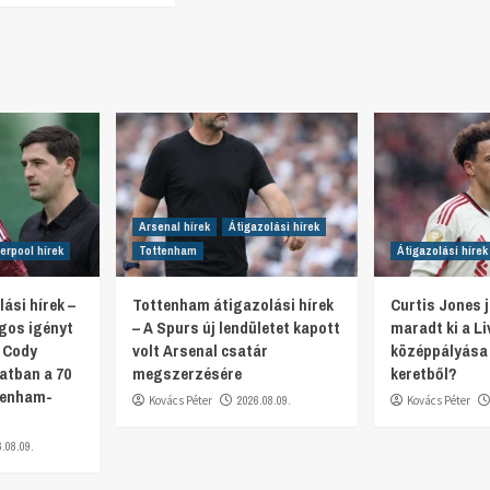
Arsenal hírek
Átigazolási hírek
verpool hírek
Tottenham
Átigazolási hírek
ási hírek –
Tottenham átigazolási hírek
Curtis Jones j
ágos igényt
– A Spurs új lendületet kapott
maradt ki a Li
 Cody
volt Arsenal csatár
középpályása 
atban a 70
megszerzésére
keretből?
ttenham-
Kovács Péter
2026.08.09.
Kovács Péter
6.08.09.