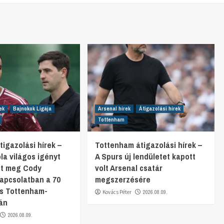
ek
Bajnokok Ligája
Arsenal hírek
Átigazolási hírek
Tottenham
tigazolási hírek –
Tottenham átigazolási hírek –
la világos igényt
A Spurs új lendületet kapott
tt meg Cody
volt Arsenal csatár
apcsolatban a 70
megszerzésére
tos Tottenham-
Kovács Péter
2026.08.09.
tán
2026.08.09.