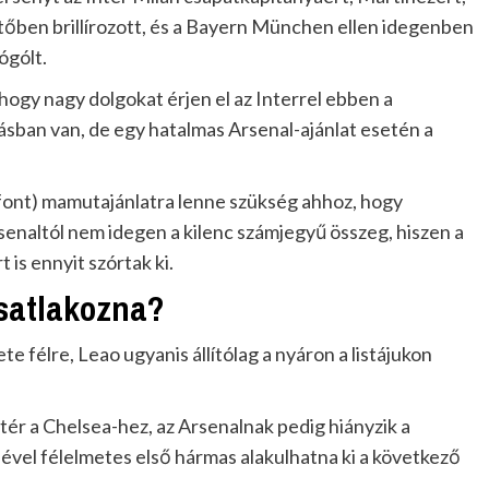
tőben brillírozott, és a Bayern München ellen idegenben
ógólt.
hogy nagy dolgokat érjen el az Interrel ebben a
átásban van, de egy hatalmas Arsenal-ajánlat esetén a
ió font) mamutajánlatra lenne szükség ahhoz, hogy
rsenaltól nem idegen a kilenc számjegyű összeg, hiszen a
is ennyit szórtak ki.
Csatlakozna?
te félre, Leao ugyanis állítólag a nyáron a listájukon
tér a Chelsea-hez, az Arsenalnak pedig hiányzik a
sével félelmetes első hármas alakulhatna ki a következő