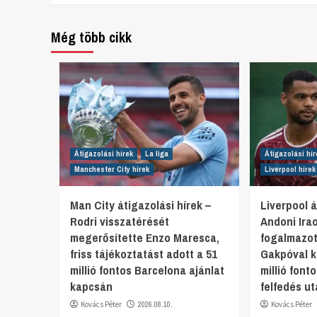
Reading
Még több cikk
Átigazolási hírek
La liga
Átigazolási hír
Manchester City hírek
Liverpool hírek
Man City átigazolási hírek –
Liverpool á
Rodri visszatérését
Andoni Irao
megerősítette Enzo Maresca,
fogalmazo
friss tájékoztatást adott a 51
Gakpóval k
millió fontos Barcelona ajánlat
millió fon
kapcsán
felfedés u
Kovács Péter
2026.08.10.
Kovács Péter