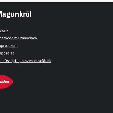
Magunkról
ólunk
datvédelmi irányelvek
mpresszum
apcsolat
lelősségteljes szerencsejáték