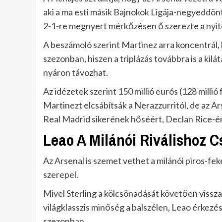
aki a ma esti másik Bajnokok Ligája-negyeddön
2-1-re megnyert mérkőzésen ő szerezte a nyit
A beszámoló szerint Martinez arra koncentrál, 
szezonban, hiszen a triplázás továbbra is a kil
nyáron távozhat.
Az idézetek szerint 150 millió eurós (128 mill
Martinezt elcsábítsák a Nerazzurritól, de az A
Real Madrid sikerének hőséért, Declan Rice-ért 
Leao A Milánói Riválishoz 
Az Arsenal is szemet vethet a milánói piros-feke
szerepel.
Mivel Sterling a kölcsönadását követően vissza
világklasszis minőség a balszélen, Leao érkezé
szezonban.