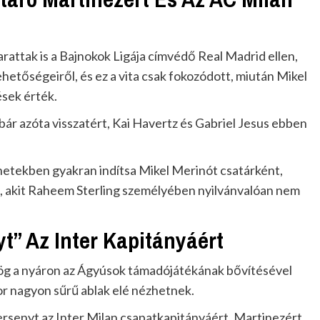
attak is a Bajnokok Ligája címvédő Real Madrid ellen,
ehetőségeiről, és ez a vita csak fokozódott, miután Mikel
ések érték.
bár azóta visszatért, Kai Havertz és Gabriel Jesus ebben
 hetekben gyakran indítsa Mikel Merinót csatárként,
ie, akit Raheem Sterling személyében nyilvánvalóan nem
yt” Az Inter Kapitányáért
g a nyáron az Ágyúsok támadójátékának bővítésével
kor nagyon sűrű ablak elé nézhetnek.
 versenyt az Inter Milan csapatkapitányáért, Martinezért,