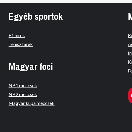
Egyéb sportok
F1 hírek
R
Tenisz hírek
A
I
K
Magyar foci
Fe
NB1 meccsek
NB2 meccsek
Magyar kupa meccsek