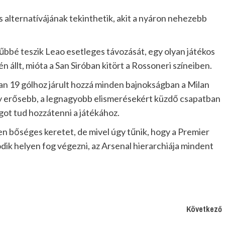
s alternatívájának tekinthetik, akit a nyáron nehezebb
űbbé teszik Leao esetleges távozását, egy olyan játékos
n állt, mióta a San Siróban kitört a Rossoneri színeiben.
an 19 gólhoz járult hozzá minden bajnokságban a Milan
egy erősebb, a legnagyobb elismerésekért küzdő csapatban
ot tud hozzátenni a játékához.
en bőséges keretet, de mivel úgy tűnik, hogy a Premier
k helyen fog végezni, az Arsenal hierarchiája mindent
Következő