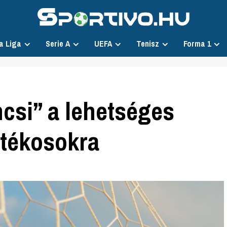
a Liga
Serie A
UEFA
Tenisz
Forma 1
csi” a lehetséges
átékosokra