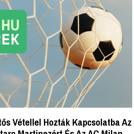
ős Vétellel Hozták Kapcsolatba Az
utaro Martinezért És Az AC Milan