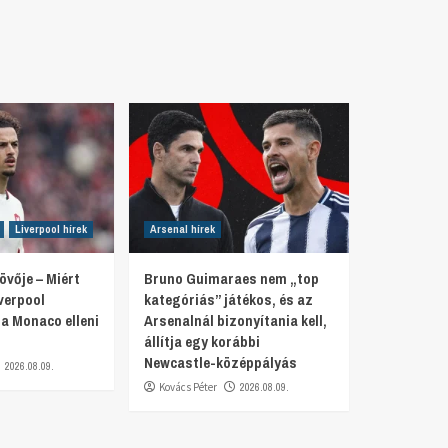
Liverpool hírek
Arsenal hírek
övője – Miért
Bruno Guimaraes nem „top
verpool
kategóriás” játékos, és az
a Monaco elleni
Arsenalnál bizonyítania kell,
állítja egy korábbi
Newcastle-középpályás
2026.08.09.
Kovács Péter
2026.08.09.