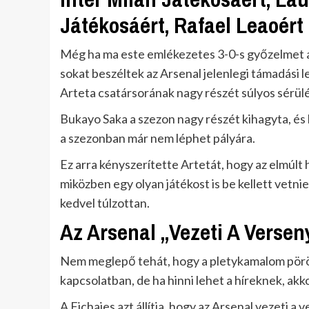
Játékosáért, Rafael Leaoért
Még ha ma este emlékezetes 3-0-s győzelmet ar
sokat beszéltek az Arsenal jelenlegi támadási l
Arteta csatársorának nagy részét súlyos sérül
Bukayo Saka a szezon nagy részét kihagyta, és 
a szezonban már nem léphet pályára.
Ez arra kényszerítette Artetát, hogy az elmúlt
miközben egy olyan játékost is be kellett vetn
kedvel túlzottan.
Az Arsenal „Vezeti A Versen
Nem meglepő tehát, hogy a pletykamalom pörö
kapcsolatban, de ha hinni lehet a híreknek, ak
A Fichajes azt állítja, hogy az Arsenal vezeti a