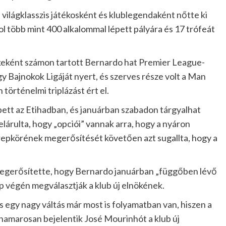
 világklasszis játékosként és klublegendaként nőtte ki
ol több mint 400 alkalommal lépett pályára és 17 trófeát
eként számon tartott Bernardo hat Premier League-
 Bajnokok Ligáját nyert, és szerves része volt a Man
történelmi triplázást ért el.
ett az Etihadban, és januárban szabadon tárgyalhat
elárulta, hogy „opciói” vannak arra, hogy a nyáron
zerepkörének megerősítését követően azt sugallta, hogy a
megerősítette, hogy Bernardo januárban „függőben lévő
p végén megválasztják a klub új elnökének.
és egy nagy váltás már most is folyamatban van, hiszen a
amarosan bejelentik José Mourinhót a klub új