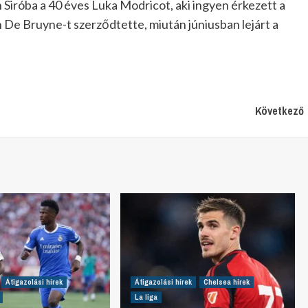
n Siróba a 40 éves Luka Modricot, aki ingyen érkezett a
n De Bruyne-t szerződtette, miután júniusban lejárt a
Következő
Átigazolási hírek
Átigazolási hírek
Chelsea hírek
La liga