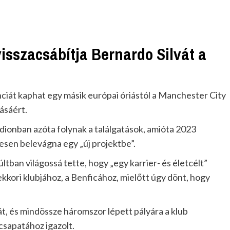
visszacsábítja Bernardo Silvát a
nciát kaphat egy másik európai óriástól a Manchester City
ásáért.
dionban azóta folynak a találgatások, amióta 2023
vesen belevágna egy „új projektbe”.
ltban világossá tette, hogy „egy karrier- és életcélt”
ekkori klubjához, a Benficához, mielőtt úgy dönt, hogy
t, és mindössze háromszor lépett pályára a klub
csapatához igazolt.