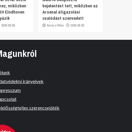
hez, miközben
bejelentést tett, miközben az
SV Eindhoven
Arsenal átigazolási
yázik
csalódást szenvedett
2026.08.06.
Kovács Péter
2026.08.06.
Magunkról
ólunk
datvédelmi irányelvek
mpresszum
apcsolat
lelősségteljes szerencsejáték