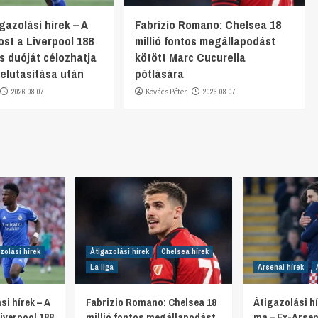
gazolási hírek – A
Fabrizio Romano: Chelsea 18
st a Liverpool 188
millió fontos megállapodást
os duóját célozhatja
kötött Marc Cucurella
. elutasítása után
pótlására
2026.08.07.
Kovács Péter
2026.08.07.
zolási hírek
Átigazolási hírek
Chelsea hírek
La liga
Arsenal hírek
si hírek – A
Fabrizio Romano: Chelsea 18
Átigazolási hí
iverpool 188
millió fontos megállapodást
ma – Ex-Arsen