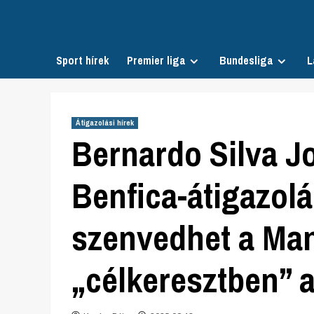
Skip
to
content
Sport hírek
Premier liga
Bundesliga
L
Átigazolási hírek
Bernardo Silva J
Benfica-átigazolá
szenvedhet a Man 
„célkeresztben” a