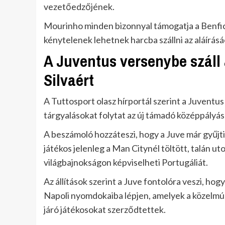
vezetőedzőjének.
Mourinho minden bizonnyal támogatja a Benfi
kénytelenek lehetnek harcba szállni az aláírásá
A Juventus versenybe száll
Silvaért
A Tuttosport olasz hírportál szerint a Juventus
tárgyalásokat folytat az új támadó középpályá
A beszámoló hozzáteszi, hogy a Juve már gyűjti
játékos jelenleg a Man Citynél töltött, talán u
világbajnokságon képviselheti Portugáliát.
Az állítások szerint a Juve fontolóra veszi, hog
Napoli nyomdokaiba lépjen, amelyek a közelmúl
járó játékosokat szerződtettek.