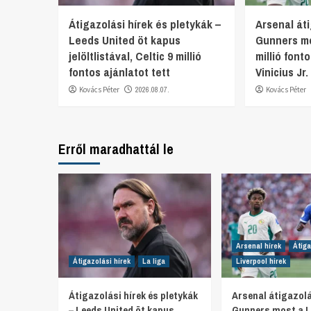
Átigazolási hírek és pletykák –
Arsenal áti
Leeds United öt kapus
Gunners mo
jelöltlistával, Celtic 9 millió
millió font
fontos ajánlatot tett
Vinicius Jr
Kovács Péter
2026.08.07.
Kovács Péter
Erről maradhattál le
Arsenal hírek
Átiga
Átigazolási hírek
La liga
Liverpool hírek
Átigazolási hírek és pletykák
Arsenal átigazolá
– Leeds United öt kapus
Gunners most a L