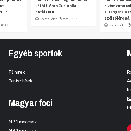
ját
kötött Marc Cucurella
a visszatérés
s Jr.
pótlására
a Rangers a P
szélsőjére pál
Kovács Péter
2026.08.07.
6.08.07.
Kovács Péter
Egyéb sportok
F1 hírek
R
Tenisz hírek
A
I
K
Magyar foci
Fe
NB1 meccsek
NB2 meccsek