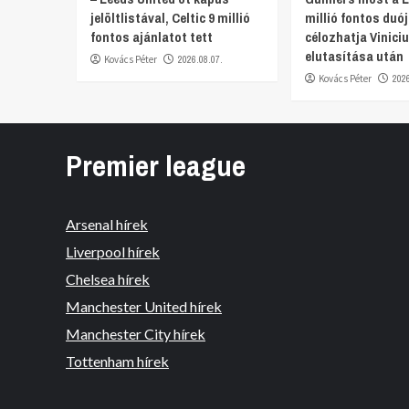
jelöltlistával, Celtic 9 millió
millió fontos duó
fontos ajánlatot tett
célozhatja Viniciu
elutasítása után
Kovács Péter
2026.08.07.
Kovács Péter
202
Premier league
Arsenal hírek
Liverpool hírek
Chelsea hírek
Manchester United hírek
Manchester City hírek
Tottenham hírek