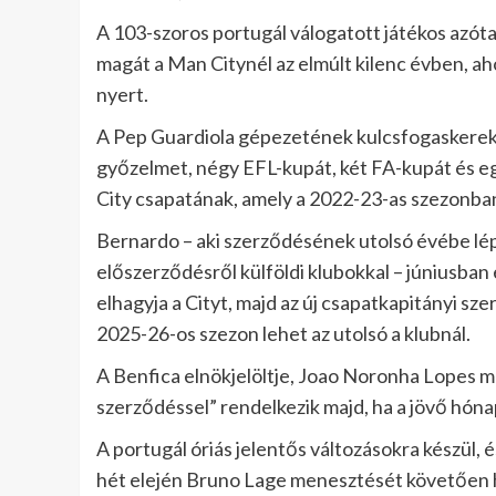
A 103-szoros portugál válogatott játékos azóta
magát a Man Citynél az elmúlt kilenc évben, ah
nyert.
A Pep Guardiola gépezetének kulcsfogaskerek
győzelmet, négy EFL-kupát, két FA-kupát és egy
City csapatának, amely a 2022-23-as szezonban 
Bernardo – aki szerződésének utolsó évébe lép
előszerződésről külföldi klubokkal – júniusban 
elhagyja a Cityt, majd az új csapatkapitányi s
2025-26-os szezon lehet az utolsó a klubnál.
A Benfica elnökjelöltje, Joao Noronha Lopes 
szerződéssel” rendelkezik majd, ha a jövő hóna
A portugál óriás jelentős változásokra készül, 
hét elején Bruno Lage menesztését követően h