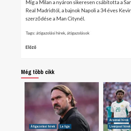
Míg a Milan a nyáron sikeresen csábította a Sa
Real Madridtól, a bajnok Napoli a 34 éves Kevi
szerződése a Man Citynél.
Tags:
átigazolási hírek
,
átigazolások
Continue
Előző
Reading
Még több cikk
Arsenal hírek
Átigazolási hírek
La liga
Liverpool hírek