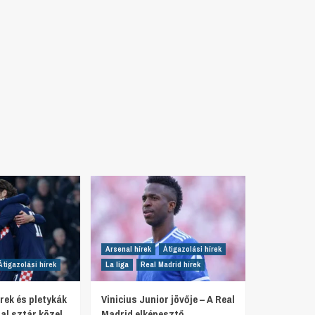
Arsenal hírek
Átigazolási hírek
Átigazolási hírek
La liga
Real Madrid hírek
rek és pletykák
Vinicius Junior jövője – A Real
al sztár közel
Madrid elképesztő