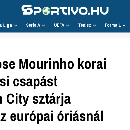
a Liga
Serie A
UEFA
Tenisz
Forma 1
ose Mourinho korai
si csapást
City sztárja
z európai óriásnál