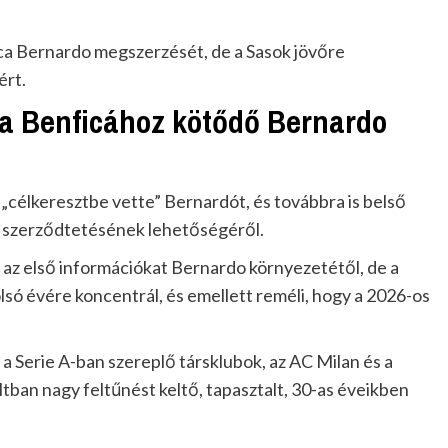
ca Bernardo megszerzését, de a Sasok jövőre
ért.
 a Benficához kötődő Bernardo
 „célkeresztbe vette” Bernardót, és továbbra is belső
s szerződtetésének lehetőségéről.
 az első információkat Bernardo környezetétől, de a
tolsó évére koncentrál, és emellett reméli, hogy a 2026-os
y a Serie A-ban szereplő társklubok, az AC Milan és a
tban nagy feltűnést keltő, tapasztalt, 30-as éveikben