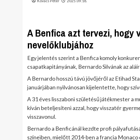
Kovács Péter
2025.09.18.
A Benfica azt tervezi, hogy 
nevelőklubjához
Egy jelentés szerint a Benfica komoly konkure
csapatkapitányának, Bernardo Silvának az aláír
A Bernardo hosszú távú jövőjéről az Etihad Sta
januárjában nyilvánosan kijelentette, hogy szí
A 31 éves lisszaboni születésű játékmester a mú
kíván beteljesíteni azzal, hogy visszatér gyerm
visszavonul.
Bernardo a Benficánál kezdte profi pályafutásá
színeiben, mielőtt 2014-ben a francia Monaco 