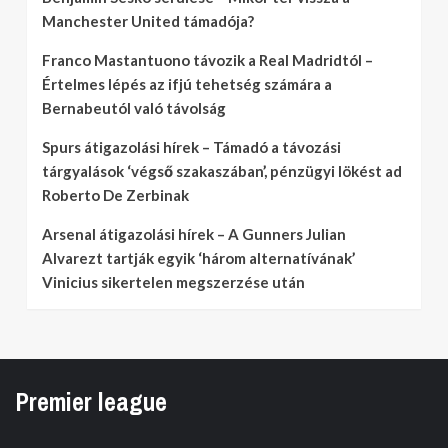
Manchester United támadója?
Franco Mastantuono távozik a Real Madridtól –
Értelmes lépés az ifjú tehetség számára a
Bernabeutól való távolság
Spurs átigazolási hírek – Támadó a távozási
tárgyalások ‘végső szakaszában’, pénzügyi lökést ad
Roberto De Zerbinak
Arsenal átigazolási hírek – A Gunners Julian
Alvarezt tartják egyik ‘három alternatívának’
Vinicius sikertelen megszerzése után
Premier league