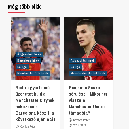
Még több cikk
Átigazolási hírek
Barcelona hírek
Átigazolási hírek
La liga
La liga
Manchester City hírek
Manchester United hírek
Rodri egyértelmű
Benjamin Sesko
üzenetet küld a
sérülése – Mikor tér
Manchester Citynek,
vissza a
miközben a
Manchester United
Barcelona készíti a
támadója?
következő ajánlatát
Kovács Péter
2026.08.08.
Kovács Péter