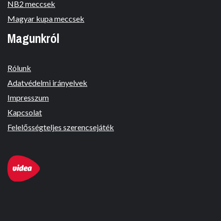
NB2 meccsek
Magyar kupa meccsek
Magunkról
Rólunk
Adatvédelmi irányelvek
Impresszum
Kapcsolat
Felelősségteljes szerencsejáték