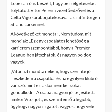
Lopez arról is beszélt, hogy beszélgetéseket
folytatott Vitor Pereira vezetőedzővel és a
Celta Vigo korábbi játékosával, a csatár Jorgen
Strand Larsennel.
A következőket mondta: „Nem tudom, mit
mondjak: „Ez egy csodálatos lehetőség a
karrierem szempontjából, hogy a Premier
League-ben játszhatok, és nagyon boldog
vagyok.
„Vitor azt mondta nekem, hogy szerinte jól
illeszkedem a csapatba, és ha egy ilyen klubról
van szó, mint ez, akkor nem kell sokat
gondolkodni. A csapat nagyon jól teljesített,
amikor Vitor jött, és szerintem ő a legjobb,
úgyhogy nagyon izgatott vagyok, hogy vele