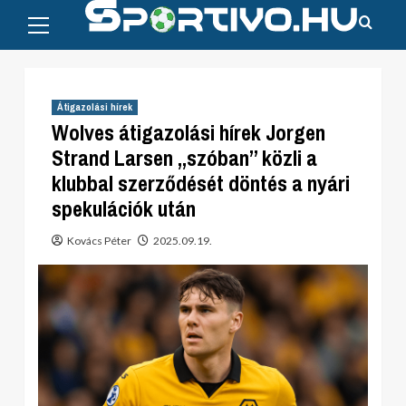
Primary
Skip
Menu
to
content
Átigazolási hírek
Wolves átigazolási hírek Jorgen
Strand Larsen „szóban” közli a
klubbal szerződését döntés a nyári
spekulációk után
Kovács Péter
2025.09.19.