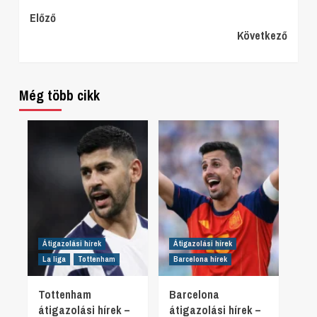
Continue
Előző
Következő
Reading
Még több cikk
Átigazolási hírek
Átigazolási hírek
La liga
Tottenham
Barcelona hírek
Tottenham
Barcelona
átigazolási hírek –
átigazolási hírek –