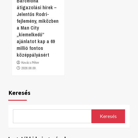
Barcelona
átigazolási hírek –
Jelentős Rodri-
fejlemény, miközben
a Man City
„kiemelkedő”
ajánlatot kap a 69
millió fontos
középpályásért
Kovács Péter
2026.08.09.
Keresés
Keresés