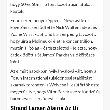
hogy 50 és 60 millió font közötti ajánlatokat
kaptak.
Ennek eredményeképpen a Newcastle ezt
követően szerződtette Nick Woltemadeet és
Yoane Wissa-t, Strand Larsen pedig távozott,
hogy újra a Molineux-i életre koncentráljon,
miután állítólag – és tisztelettel – jelezte, hogy
érdeklődött a St James’ Parkba való költözés
iránt.
Az elmúlt napokban nyilvánvalóvá vált, hogy a
Fosun International tulajdonosai stabilitást
akarnak teremteni a Wolvesnál, csütörtök este
megerősítve, hogy Vitor Pereira vezetőedző új
hároméves szerződést írt alá.
Strand Larsen Aláírja Az Új