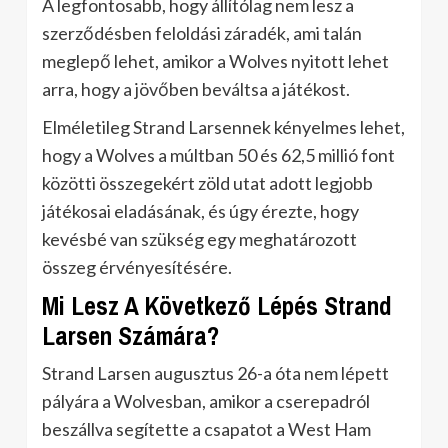
A legfontosabb, hogy állítólag nem lesz a
szerződésben feloldási záradék, ami talán
meglepő lehet, amikor a Wolves nyitott lehet
arra, hogy a jövőben beváltsa a játékost.
Elméletileg Strand Larsennek kényelmes lehet,
hogy a Wolves a múltban 50 és 62,5 millió font
közötti összegekért zöld utat adott legjobb
játékosai eladásának, és úgy érezte, hogy
kevésbé van szükség egy meghatározott
összeg érvényesítésére.
Mi Lesz A Következő Lépés Strand
Larsen Számára?
Strand Larsen augusztus 26-a óta nem lépett
pályára a Wolvesban, amikor a cserepadról
beszállva segítette a csapatot a West Ham