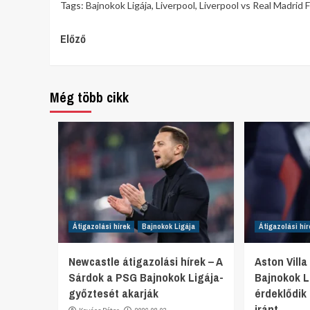
Tags:
Bajnokok Ligája
,
Liverpool
,
Liverpool vs Real Madrid F
Continue
Előző
Reading
Még több cikk
Átigazolási hírek
Bajnokok Ligája
Átigazolási hír
Newcastle átigazolási hírek – A
Aston Villa
Sárdok a PSG Bajnokok Ligája-
Bajnokok L
győztesét akarják
érdeklődik
iránt