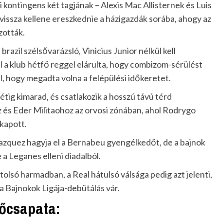
ai kontingens két tagjának – Alexis Mac Allisternek és Luis
vissza kellene ereszkednie a házigazdák sorába, ahogy az
zották.
razil szélsővarázsló, Vinicius Junior nélkül kell
l a klub hétfő reggel elárulta, hogy combizom-sérülést
, hogy megadta volna a felépülési időkeretet.
tig kimarad, és csatlakozik a hosszú távú térd
z és Eder Militaohoz az orvosi zónában, ahol Rodrygo
 kapott.
azquez hagyja el a Bernabeu gyengélkedőt, de a bajnok
a Leganes elleni diadalból.
utolsó harmadban, a Real hátulsó válsága pedig azt jelenti,
a Bajnokok Ligája-debütálás vár.
dőcsapata: