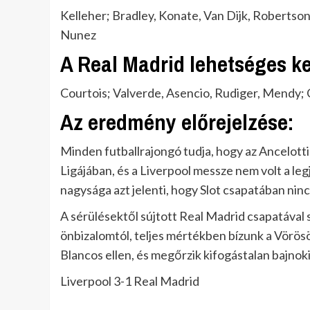
Kelleher; Bradley, Konate, Van Dijk, Robertson;
Nunez
A Real Madrid lehetséges k
Courtois; Valverde, Asencio, Rudiger, Mendy;
Az eredmény előrejelzése:
Minden futballrajongó tudja, hogy az Ancelotti
Ligájában, és a Liverpool messze nem volt a leg
nagysága azt jelenti, hogy Slot csapatában nin
A sérülésektől sújtott Real Madrid csapatával
önbizalomtól, teljes mértékben bízunk a Vörös
Blancos ellen, és megőrzik kifogástalan bajnoki
Liverpool 3-1 Real Madrid