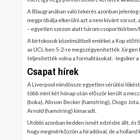
A Blaugranában való tekerés azonban jelenleg m
megpróbálja elkerülni azt a nem kívánt sorsot,
– egyetlen szezon alatt három csoportkörben/b
A birtokosok közelmúltbeli emlékei a Kop előtti
as UCL-ben 5-2-re megszégyenítették Jürgen K
teljesítették volna a formalitásokat. -legsiker 
Csapat hírek
A Liverpool mindössze egyetlen sérülési lökést
több mint két hónap után először került a mec
(boka), Alisson Becker (hamstring), Diogo Jota.
Arnold (hamstring) kimaradt.
Utóbbi azonban kedden ismét edzésbe állt, és S
hogy megmérkőzzön a híradóival, de a holland k