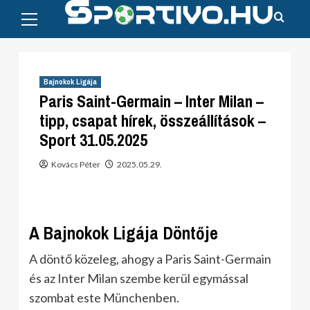
Primary
Skip
Menu
to
content
Bajnokok Ligája
Paris Saint-Germain – Inter Milan –
tipp, csapat hírek, összeállítások –
Sport 31.05.2025
Kovács Péter
2025.05.29.
A Bajnokok Ligája Döntője
A döntő közeleg, ahogy a Paris Saint-Germain
és az Inter Milan szembe kerül egymással
szombat este Münchenben.