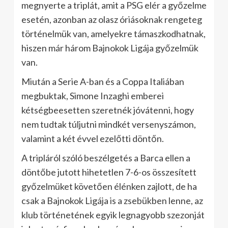
megnyerte a triplát, amit a PSG elér a győzelme
esetén, azonban az olasz óriásoknak rengeteg
történelmük van, amelyekre támaszkodhatnak,
hiszen már három Bajnokok Ligája győzelmük
van.
Miután a Serie A-ban és a Coppa Italiában
megbuktak, Simone Inzaghi emberei
kétségbeesetten szeretnék jóvátenni, hogy
nem tudtak túljutni mindkét versenyszámon,
valamint a két évvel ezelőtti döntőn.
A tripláról szóló beszélgetés a Barca ellen a
döntőbe jutott hihetetlen 7-6-os összesített
győzelmüket követően élénken zajlott, de ha
csak a Bajnokok Ligája is a zsebükben lenne, az
klub történetének egyik legnagyobb szezonját