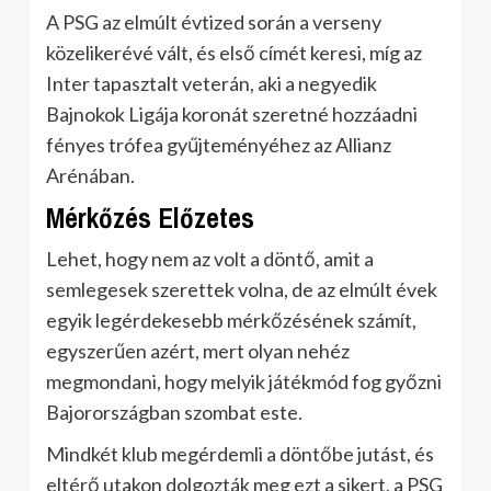
A PSG az elmúlt évtized során a verseny
közelikerévé vált, és első címét keresi, míg az
Inter tapasztalt veterán, aki a negyedik
Bajnokok Ligája koronát szeretné hozzáadni
fényes trófea gyűjteményéhez az Allianz
Arénában.
Mérkőzés Előzetes
Lehet, hogy nem az volt a döntő, amit a
semlegesek szerettek volna, de az elmúlt évek
egyik legérdekesebb mérkőzésének számít,
egyszerűen azért, mert olyan nehéz
megmondani, hogy melyik játékmód fog győzni
Bajorországban szombat este.
Mindkét klub megérdemli a döntőbe jutást, és
eltérő utakon dolgozták meg ezt a sikert, a PSG