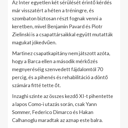
Az Inter egyetlen két sérülését érintő kérdés
már visszatért a héten a tréningre, és
szombaton biztosan részt fognak venni a
keretben, mivel Benjamin Pavard és Piotr
Zielinski is a csapattársaikkal együtt mutatták
magukat jókedvűen.
Martinez csapatkapitány nem játszott azóta,
hogy a Barca ellen a második mérkőzés
megnyeréséig szenvedett fájdalomtól 70
percig, és a pihenés és rehabilitáció a döntő
számára fitté tette őt.
Inzaghi szinte az összes kezdő XI-t pihentette
a lapos Como-i utazás során, csak Yann
Sommer, Federico Dimarco és Hakan
Calhanoglu maradtak az aznap este balra.