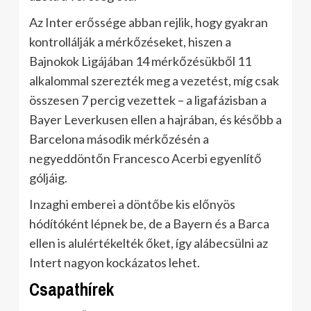
Az Inter erőssége abban rejlik, hogy gyakran
kontrollálják a mérkőzéseket, hiszen a
Bajnokok Ligájában 14 mérkőzésükből 11
alkalommal szerezték meg a vezetést, míg csak
összesen 7 percig vezettek – a ligafázisban a
Bayer Leverkusen ellen a hajrában, és később a
Barcelona második mérkőzésén a
negyeddöntőn Francesco Acerbi egyenlítő
góljáig.
Inzaghi emberei a döntőbe kis előnyös
hódítóként lépnek be, de a Bayern és a Barca
ellen is alulértékelték őket, így alábecsülni az
Intert nagyon kockázatos lehet.
Csapathírek