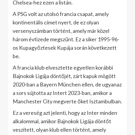
Chelsea-hez ezen a listán.
A PSG volt az utolsó francia csapat, amely
kontinentális címet nyert, de ez olyan
versenyszámban történt, amely már közel
három évtizede megszűnt. Ez a siker 1995-96-
os Kupagyőztesek Kupája során következett
be.
A francia klub elvesztette egyetlen korábbi
Bajnokok Ligája döntőjét, zárt kapuk mögött
2020-ban a Bayern München ellen, de ugyanaz
a sors sújtotta az Intert 2023-ban, amikor a
Manchester City megverte őket Isztambulban.
Ez a vereség azt jelenti, hogy az Inter minden
alkalommal, amikor Bajnokok Ligája döntőt
veszített, olyan klub ellen történt, amely