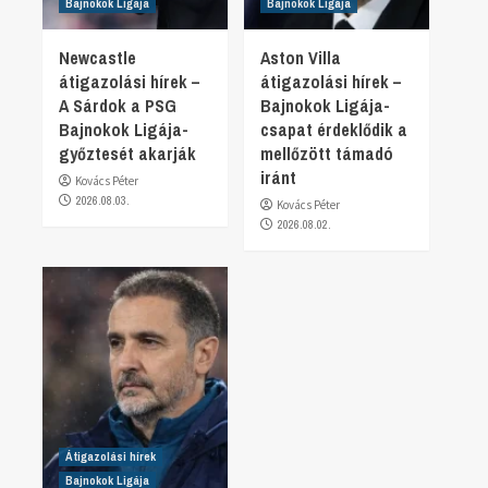
Bajnokok Ligája
Bajnokok Ligája
Newcastle
Aston Villa
átigazolási hírek –
átigazolási hírek –
A Sárdok a PSG
Bajnokok Ligája-
Bajnokok Ligája-
csapat érdeklődik a
győztesét akarják
mellőzött támadó
iránt
Kovács Péter
2026.08.03.
Kovács Péter
2026.08.02.
Átigazolási hírek
Bajnokok Ligája