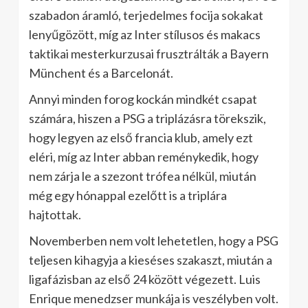
szabadon áramló, terjedelmes focija sokakat
lenyűgözött, míg az Inter stílusos és makacs
taktikai mesterkurzusai frusztrálták a Bayern
Münchent és a Barcelonát.
Annyi minden forog kockán mindkét csapat
számára, hiszen a PSG a triplázásra törekszik,
hogy legyen az első francia klub, amely ezt
eléri, míg az Inter abban reménykedik, hogy
nem zárja le a szezont trófea nélkül, miután
még egy hónappal ezelőtt is a triplára
hajtottak.
Novemberben nem volt lehetetlen, hogy a PSG
teljesen kihagyja a kieséses szakaszt, miután a
ligafázisban az első 24 között végezett. Luis
Enrique menedzser munkája is veszélyben volt.