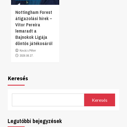
Nottingham Forest
átigazolási hírek –
Vitor Pereira
lemaradt a
Bajnokok Ligája
döntős játékosáról
Kovács Péter
2026.06.27.
Keresés
Keresés
Legutóbbi bejegyzések