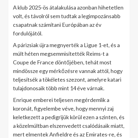
A klub 2025-ös átalakulása azonban hihetetlen
volt, és távolról sem tudtak a legimpozánsabb
csapatnak számítani Európában az év
fordulójától.
A párizsiak újra megnyerték a Ligue 1-et, és a
múlt héten megsemmisítették Reims-t a
Coupe de France döntőjében, tehát most
mindössze egy mérkőzésre vannak attól, hogy
teljesítsék a tökéletes szezont, amelyre katari
tulajdonosaik több mint 14 éve várnak.
Enrique emberei teljesen megérdemlik a
koronát, figyelembe véve, hogy mennyi zaj
keletkezett a pedigrijük körül ezen a szinten, és
a közelmúltban elszenvedett csalódásaik miatt,
mert elmentek Anfieldre és az Emirates-re, és