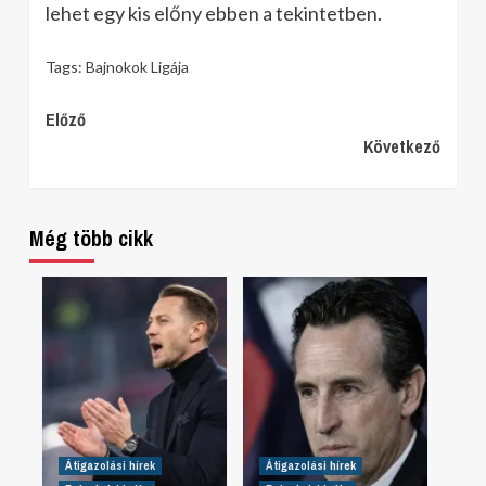
lehet egy kis előny ebben a tekintetben.
Tags:
Bajnokok Ligája
Continue
Előző
Következő
Reading
Még több cikk
Átigazolási hírek
Átigazolási hírek