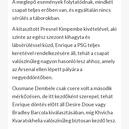
A meglepő események folytatódnak, mindkét
csapat teljes erőben van, és egyáltalán nincs
sérülés a táborokban.
A kitaszított Presnel Kimpembe kivételével, aki
szinte az egész szezont kihagyta és
lábsérüléssel küzd, Enrique a PSG teljes
keretével rendelkezésére áll, tehát a csapat
valószínűleg nagyon hasonló lesz ahhoz, amely
az Arsenal ellen lépett pályára a
negyeddöntőben.
Ousmane Dembele csak csere volt a második
mérkőzésen, de itt kezdőként szerepel, tehát
Enrique döntés előtt áll Desire Doue vagy
Bradley Barcola kiválasztásában, míg Khvicha
Kvaratskhelia valószínűleg biztosan kezdő lesz.