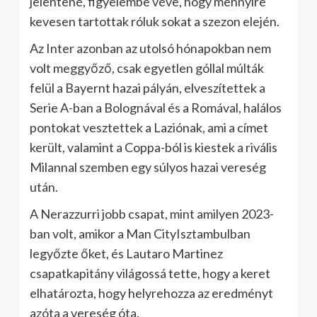
jelentené, figyelembe véve, hogy mennyire
kevesen tartottak róluk sokat a szezon elején.
Az Inter azonban az utolsó hónapokban nem
volt meggyőző, csak egyetlen góllal múlták
felül a Bayernt hazai pályán, elveszítettek a
Serie A-ban a Bolognával és a Romával, halálos
pontokat vesztettek a Laziónak, ami a címet
került, valamint a Coppa-ból is kiestek a rivális
Milannal szemben egy súlyos hazai vereség
után.
A Nerazzurri jobb csapat, mint amilyen 2023-
ban volt, amikor a Man CityIsztambulban
legyőzte őket, és Lautaro Martinez
csapatkapitány világossá tette, hogy a keret
elhatározta, hogy helyrehozza az eredményt
azóta a vereség óta.