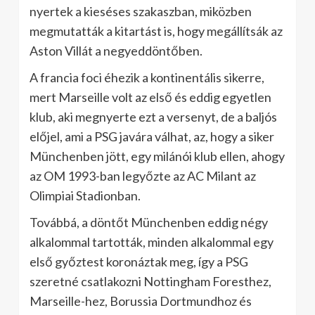
nyertek a kieséses szakaszban, miközben
megmutatták a kitartást is, hogy megállítsák az
Aston Villát a negyeddöntőben.
A francia foci éhezik a kontinentális sikerre,
mert Marseille volt az első és eddig egyetlen
klub, aki megnyerte ezt a versenyt, de a baljós
előjel, ami a PSG javára válhat, az, hogy a siker
Münchenben jött, egy milánói klub ellen, ahogy
az OM 1993-ban legyőzte az AC Milant az
Olimpiai Stadionban.
Továbbá, a döntőt Münchenben eddig négy
alkalommal tartották, minden alkalommal egy
első győztest koronáztak meg, így a PSG
szeretné csatlakozni Nottingham Foresthez,
Marseille-hez, Borussia Dortmundhoz és