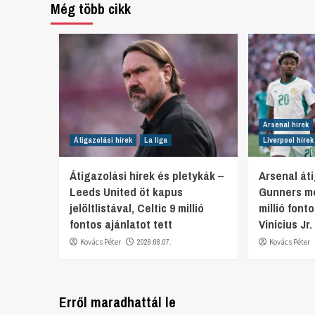
Még több cikk
Arsenal hírek
Átigazolási hírek
La liga
Liverpool hírek
Átigazolási hírek és pletykák –
Arsenal áti
Leeds United öt kapus
Gunners mo
jelöltlistával, Celtic 9 millió
millió font
fontos ajánlatot tett
Vinicius Jr
Kovács Péter
2026.08.07.
Kovács Péter
Erről maradhattál le