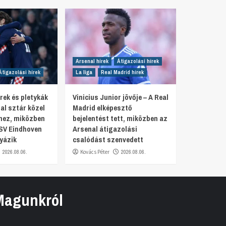
Arsenal hírek
Átigazolási hírek
Átigazolási hírek
La liga
Real Madrid hírek
rek és pletykák
Vinicius Junior jövője – A Real
al sztár közel
Madrid elképesztő
hez, miközben
bejelentést tett, miközben az
SV Eindhoven
Arsenal átigazolási
yázik
csalódást szenvedett
2026.08.06.
Kovács Péter
2026.08.06.
Magunkról