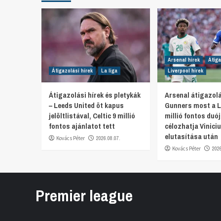
Arsenal hírek
Átiga
Átigazolási hírek
La liga
Liverpool hírek
Átigazolási hírek és pletykák
Arsenal átigazolá
– Leeds United öt kapus
Gunners most a L
jelöltlistával, Celtic 9 millió
millió fontos duó
fontos ajánlatot tett
célozhatja Viniciu
elutasítása után
Kovács Péter
2026.08.07.
Kovács Péter
202
Premier league