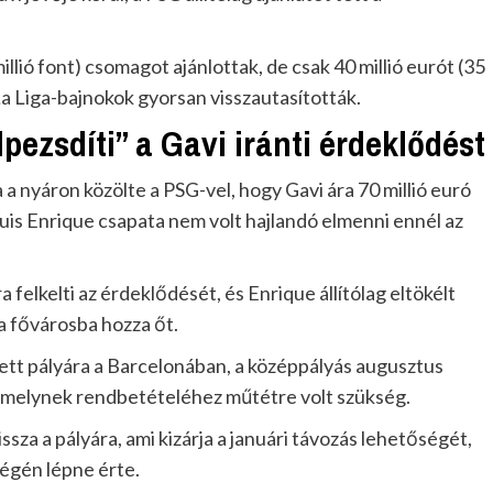
millió font) csomagot ajánlottak, de csak 40 millió eurót (35
a La Liga-bajnokok gyorsan visszautasították.
pezsdíti” a Gavi iránti érdeklődést
a nyáron közölte a PSG-vel, hogy Gavi ára 70 millió euró
 Luis Enrique csapata nem volt hajlandó elmenni ennél az
a felkelti az érdeklődését, és Enrique állítólag eltökélt
a fővárosba hozza őt.
ett pályára a Barcelonában, a középpályás augusztus
 amelynek rendbetételéhez műtétre volt szükség.
sza a pályára, ami kizárja a januári távozás lehetőségét,
végén lépne érte.