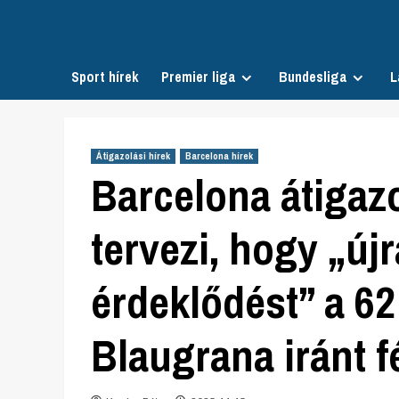
Skip
to
content
Sport hírek
Premier liga
Bundesliga
L
Átigazolási hírek
Barcelona hírek
Barcelona átigazo
tervezi, hogy „újr
érdeklődést” a 62
Blaugrana iránt f