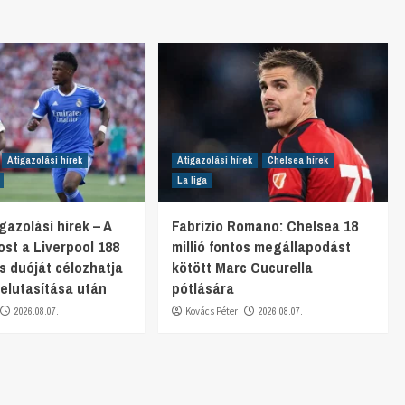
Átigazolási hírek
Átigazolási hírek
Chelsea hírek
La liga
gazolási hírek – A
Fabrizio Romano: Chelsea 18
st a Liverpool 188
millió fontos megállapodást
os duóját célozhatja
kötött Marc Cucurella
. elutasítása után
pótlására
2026.08.07.
Kovács Péter
2026.08.07.