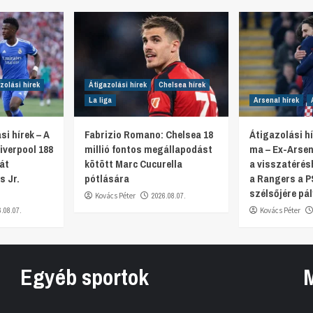
zolási hírek
Átigazolási hírek
Chelsea hírek
La liga
Arsenal hírek
si hírek – A
Fabrizio Romano: Chelsea 18
Átigazolási hí
iverpool 188
millió fontos megállapodást
ma – Ex-Arsen
ját
kötött Marc Cucurella
a visszatérés
s Jr.
pótlására
a Rangers a P
szélsőjére pál
Kovács Péter
2026.08.07.
6.08.07.
Kovács Péter
Egyéb sportok