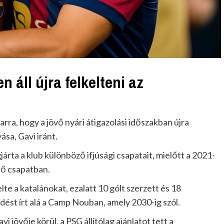
 áll újra felkelteni az
 arra, hogy a jövő nyári átigazolási időszakban újra
sa, Gavi iránt.
járta a klub különböző ifjúsági csapatait, mielőtt a 2021-
ső csapatban.
te a katalánokat, ezalatt 10 gólt szerzett és 18
ődést írt alá a Camp Nouban, amely 2030-ig szól.
 jövője körül, a PSG állítólag ajánlatot tett a