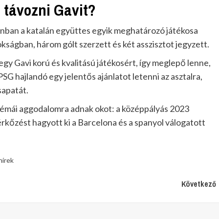
 távozni Gavit?
zonban a katalán együttes egyik meghatározó játékosa
kságban, három gólt szerzett és két asszisztot jegyzett.
 egy Gavi korú és kvalitású játékosért, így meglepő lenne,
SG hajlandó egy jelentős ajánlatot letenni az asztalra,
sapatát.
lémái aggodalomra adnak okot: a középpályás 2023
őzést hagyott ki a Barcelona és a spanyol válogatott
hírek
Következő