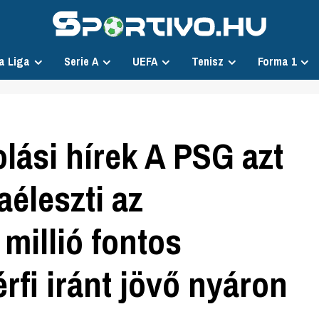
a Liga
Serie A
UEFA
Tenisz
Forma 1
lási hírek A PSG azt
aéleszti az
 millió fontos
érfi iránt jövő nyáron