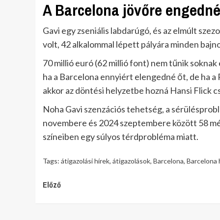
A Barcelona jövőre engedné
Gavi egy zseniális labdarúgó, és az elmúlt sze
volt, 42 alkalommal lépett pályára minden bajno
70 millió euró (62 millió font) nem tűnik soknak
ha a Barcelona ennyiért elengedné őt, de ha a P
akkor az döntési helyzetbe hozná Hansi Flick c
Noha Gavi szenzációs tehetség, a sérülésprob
novembere és 2024 szeptembere között 58 mérk
színeiben egy súlyos térdprobléma miatt.
Tags:
átigazolási hírek
,
átigazolások
,
Barcelona
,
Barcelona 
Continue
Előző
Reading