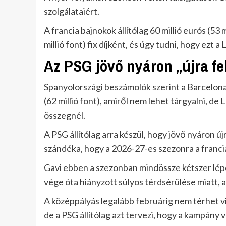
szolgálataiért.
A francia bajnokok állítólag 60 millió eurós (53 
millió font) fix díjként, és úgy tudni, hogy ezt 
Az PSG jövő nyáron „újra fel
Spanyolországi beszámolók szerint a Barcelona 
(62 millió font), amiről nem lehet tárgyalni, de
összegnél.
A PSG állítólag arra készül, hogy jövő nyáron újr
szándéka, hogy a 2026-27-es szezonra a franci
Gavi ebben a szezonban mindössze kétszer lép
vége óta hiányzott súlyos térdsérülése miatt,
A középpályás legalább februárig nem térhet vis
de a PSG állítólag azt tervezi, hogy a kampány 