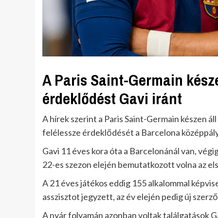
A Paris Saint-Germain készen
érdeklődést Gavi iránt
A hírek szerint a Paris Saint-Germain készen áll
felélessze érdeklődését a Barcelona középpályá
Gavi 11 éves kora óta a Barcelonánál van, végig
22-es szezon elején bemutatkozott volna az el
A 21 éves játékos eddig 155 alkalommal képvisel
asszisztot jegyzett, az év elején pedig új szerz
A nyár folyamán azonban voltak találgatások Gavi