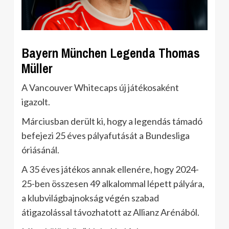
Bayern München Legenda Thomas
Müller
A Vancouver Whitecaps új játékosaként
igazolt.
Márciusban derült ki, hogy a legendás támadó
befejezi 25 éves pályafutását a Bundesliga
óriásánál.
A 35 éves játékos annak ellenére, hogy 2024-
25-ben összesen 49 alkalommal lépett pályára,
a klubvilágbajnokság végén szabad
átigazolással távozhatott az Allianz Arénából.