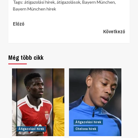
Tags:
átigazolási hírek
,
átigazolások
,
Bayern München
,
Bayern München hírek
Continue
Előző
Következő
Reading
Még több cikk
Átigazolási hírek
Átigazolási hírek
Chelsea hírek