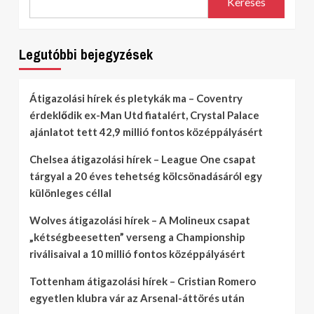
Keresés
Legutóbbi bejegyzések
Átigazolási hírek és pletykák ma – Coventry
érdeklődik ex-Man Utd fiatalért, Crystal Palace
ajánlatot tett 42,9 millió fontos középpályásért
Chelsea átigazolási hírek – League One csapat
tárgyal a 20 éves tehetség kölcsönadásáról egy
különleges céllal
Wolves átigazolási hírek – A Molineux csapat
„kétségbeesetten” verseng a Championship
riválisaival a 10 millió fontos középpályásért
Tottenham átigazolási hírek – Cristian Romero
egyetlen klubra vár az Arsenal-áttörés után