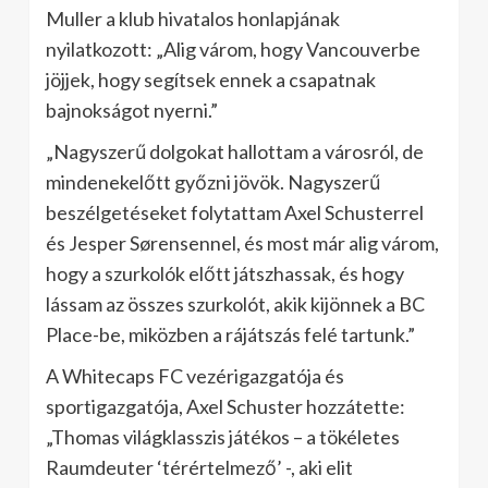
Muller a klub hivatalos honlapjának
nyilatkozott: „Alig várom, hogy Vancouverbe
jöjjek, hogy segítsek ennek a csapatnak
bajnokságot nyerni.”
„Nagyszerű dolgokat hallottam a városról, de
mindenekelőtt győzni jövök. Nagyszerű
beszélgetéseket folytattam Axel Schusterrel
és Jesper Sørensennel, és most már alig várom,
hogy a szurkolók előtt játszhassak, és hogy
lássam az összes szurkolót, akik kijönnek a BC
Place-be, miközben a rájátszás felé tartunk.”
A Whitecaps FC vezérigazgatója és
sportigazgatója, Axel Schuster hozzátette:
„Thomas világklasszis játékos – a tökéletes
Raumdeuter ‘térértelmező’ -, aki elit