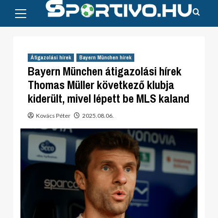
Primary
Skip
Menu
to
content
Átigazolási hírek
Bayern München hírek
Bayern München átigazolási hírek
Thomas Müller következő klubja
kiderült, mivel lépett be MLS kaland
Kovács Péter
2025.08.06.