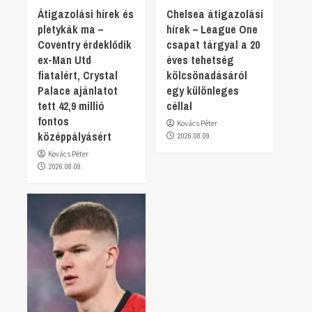
Átigazolási hírek és
Chelsea átigazolási
pletykák ma –
hírek – League One
Coventry érdeklődik
csapat tárgyal a 20
ex-Man Utd
éves tehetség
fiatalért, Crystal
kölcsönadásáról
Palace ajánlatot
egy különleges
tett 42,9 millió
céllal
fontos
Kovács Péter
középpályásért
2026.08.09.
Kovács Péter
2026.08.09.