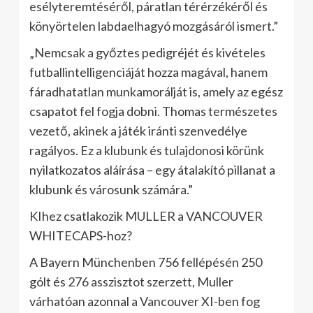
esélyteremtéséről, páratlan térérzékéről és
könyörtelen labdaelhagyó mozgásáról ismert.”
„Nemcsak a győztes pedigréjét és kivételes
futballintelligenciáját hozza magával, hanem
fáradhatatlan munkamorálját is, amely az egész
csapatot fel fogja dobni. Thomas természetes
vezető, akinek a játék iránti szenvedélye
ragályos. Ez a klubunk és tulajdonosi körünk
nyilatkozatos aláírása – egy átalakító pillanat a
klubunk és városunk számára.”
KIhez csatlakozik MULLER a VANCOUVER
WHITECAPS-hoz?
A Bayern Münchenben 756 fellépésén 250
gólt és 276 asszisztot szerzett, Muller
várhatóan azonnal a Vancouver XI-ben fog