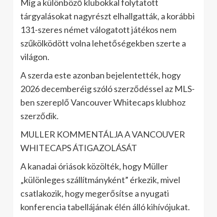
Míg a különböző klubokkal folytatott
tárgyalásokat nagyrészt elhallgatták, a korábbi
131-szeres német válogatott játékos nem
szűkölködött volna lehetőségekben szerte a
világon.
A szerda este azonban bejelentették, hogy
2026 decemberéig szóló szerződéssel az MLS-
ben szereplő Vancouver Whitecaps klubhoz
szerződik.
MULLER KOMMENTÁLJA A VANCOUVER
WHITECAPS ÁTIGAZOLÁSÁT
A kanadai óriások közölték, hogy Müller
„különleges szállítmányként” érkezik, mivel
csatlakozik, hogy megerősítse a nyugati
konferencia tabellájának élén álló kihívójukat.