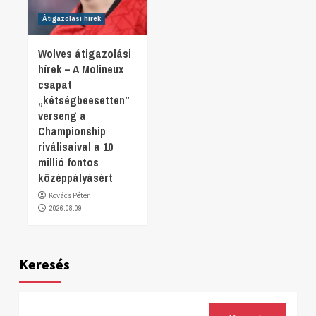
Átigazolási hírek
Wolves átigazolási
hírek – A Molineux
csapat
„kétségbeesetten”
verseng a
Championship
riválisaival a 10
millió fontos
középpályásért
Kovács Péter
2026.08.09.
Keresés