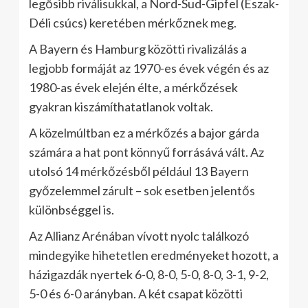
legősibb riválisukkal, a Nord-Sud-Gipfel (Észak-
Déli csúcs) keretében mérkőznek meg.
A Bayern és Hamburg közötti rivalizálás a
legjobb formáját az 1970-es évek végén és az
1980-as évek elején élte, a mérkőzések
gyakran kiszámíthatatlanok voltak.
A közelmúltban ez a mérkőzés a bajor gárda
számára a hat pont könnyű forrásává vált. Az
utolsó 14 mérkőzésből például 13 Bayern
győzelemmel zárult – sok esetben jelentős
különbséggel is.
Az Allianz Arénában vívott nyolc találkozó
mindegyike hihetetlen eredményeket hozott, a
házigazdák nyertek 6-0, 8-0, 5-0, 8-0, 3-1, 9-2,
5-0 és 6-0 arányban. A két csapat közötti