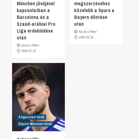
München jövőjével
megszerzéséhez
kapcsolatban a
közelebb a Spurs a
Barcelona és a
Bayern döntése
Szaúd-arábiai Pro
után
Liga érdeklődése
Kovács Péter
után
2026.06.18.
Kovács Péter
2026.07.23.
Átigazolási hírek
Bayern München hírek