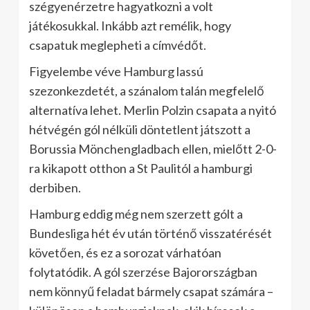
szégyenérzetre hagyatkozni a volt
játékosukkal. Inkább azt remélik, hogy
csapatuk meglepheti a címvédőt.
Figyelembe véve Hamburg lassú
szezonkezdetét, a szánalom talán megfelelő
alternatíva lehet. Merlin Polzin csapata a nyitó
hétvégén gól nélküli döntetlent játszott a
Borussia Mönchengladbach ellen, mielőtt 2-0-
ra kikapott otthon a St Paulitól a hamburgi
derbiben.
Hamburg eddig még nem szerzett gólt a
Bundesliga hét év után történő visszatérését
követően, és ez a sorozat várhatóan
folytatódik. A gól szerzése Bajorországban
nem könnyű feladat bármely csapat számára –