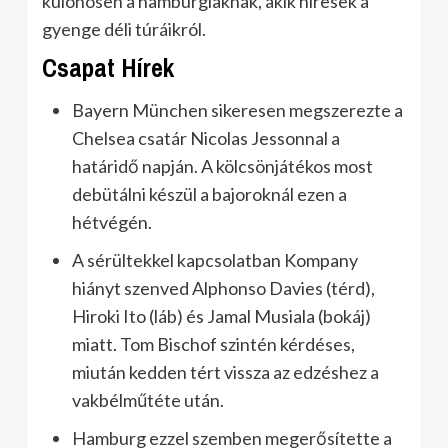
különösen a hamburgiaknak, akik híresek a
gyenge déli túráikról.
Csapat Hírek
Bayern München sikeresen megszerezte a
Chelsea csatár Nicolas Jessonnal a
határidő napján. A kölcsönjátékos most
debütálni készül a bajoroknál ezen a
hétvégén.
A sérültekkel kapcsolatban Kompany
hiányt szenved Alphonso Davies (térd),
Hiroki Ito (láb) és Jamal Musiala (bokáj)
miatt. Tom Bischof szintén kérdéses,
miután kedden tért vissza az edzéshez a
vakbélműtéte után.
Hamburg ezzel szemben megerősítette a