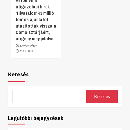
Aston Villa
átigazolási hírek –
‘Hivatalos’ 43 millió
fontos ajánlatot
utasítottak vissza a
Como sztárjáért,
árigény megjelölve
Kovács Péter
2026.06.08.
Keresés
Keresés
Legutóbbi bejegyzések