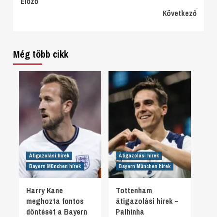
Continue
Előző
Következő
Reading
Még több cikk
Átigazolási hírek
Átigazolási hírek
Bayern München hírek
Bayern München hírek
Harry Kane
Tottenham
meghozta fontos
átigazolási hírek –
döntését a Bayern
Palhinha