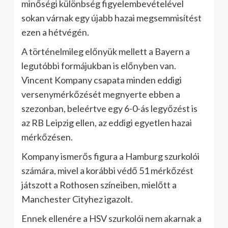
minőségi különbség figyelembevételével
sokan várnak egy újabb hazai megsemmisítést
ezen a hétvégén.
A történelmileg előnyük mellett a Bayern a
legutóbbi formájukban is előnyben van.
Vincent Kompany csapata minden eddigi
versenymérkőzését megnyerte ebben a
szezonban, beleértve egy 6-0-ás legyőzést is
az RB Leipzig ellen, az eddigi egyetlen hazai
mérkőzésen.
Kompany ismerős figura a Hamburg szurkolói
számára, mivel a korábbi védő 51 mérkőzést
játszott a Rothosen színeiben, mielőtt a
Manchester Cityhez igazolt.
Ennek ellenére a HSV szurkolói nem akarnak a