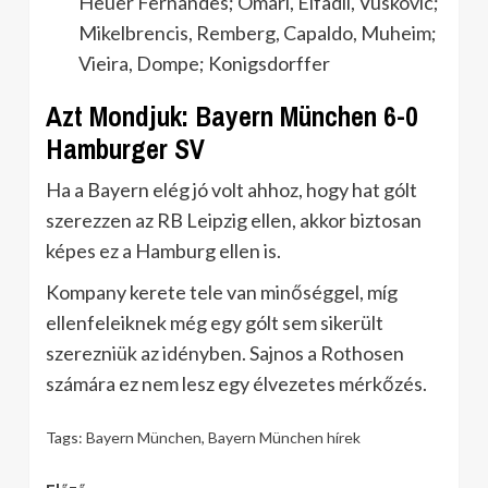
Heuer Fernandes; Omari, Elfadli, Vuskovic;
Mikelbrencis, Remberg, Capaldo, Muheim;
Vieira, Dompe; Konigsdorffer
Azt Mondjuk: Bayern München 6-0
Hamburger SV
Ha a Bayern elég jó volt ahhoz, hogy hat gólt
szerezzen az RB Leipzig ellen, akkor biztosan
képes ez a Hamburg ellen is.
Kompany kerete tele van minőséggel, míg
ellenfeleiknek még egy gólt sem sikerült
szerezniük az idényben. Sajnos a Rothosen
számára ez nem lesz egy élvezetes mérkőzés.
Tags:
Bayern München
,
Bayern München hírek