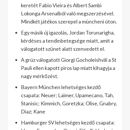
keretét Fabio Vieira és Albert Sambi
Lokonga Arsenalból való megszerzésével.
Mindkét játékos szerepel a müncheni úton.
Egy másik új igazolás, Jordan Torunarigha,
kérdéses a tendinbetegsége miatt, amit a
válogatott szünet alatt szenvedett el.
A grúz válogatott Giorgi Gocholeishvili a St
Pauli ellen kapott piros lap miatt kihagyja a
nagy mérkőzést.
Bayern München lehetséges kezdő
csapata: Neuer; Laimer, Upamecano, Tah,
Stanisic; Kimmich, Goretzka; Olise, Gnabry,
Diaz; Kane
Hamburger SV lehetséges kezdő csapata: