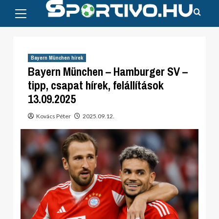
Primary
Skip
Menu
to
content
Bayern München hírek
Bayern München – Hamburger SV –
tipp, csapat hírek, felállítások
13.09.2025
Kovács Péter
2025.09.12.