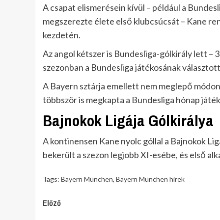
A csapat elismerésein kívül – például a Bunde
megszerezte élete első klubcsúcsát – Kane re
kezdetén.
Az angol kétszer is Bundesliga-gólkirály lett – 
szezonban a Bundesliga játékosának választott
A Bayern sztárja emellett nem meglepő módon 
többször is megkapta a Bundesliga hónap játéko
Bajnokok Ligája Gólkirálya
A kontinensen Kane nyolc góllal a Bajnokok Li
bekerült a szezon legjobb XI-esébe, és első al
Tags:
Bayern München
,
Bayern München hírek
Continue
Előző