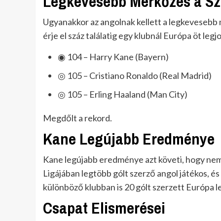
Legkevesebb Mérkőzés a Sz
Ugyanakkor az angolnak kellett a legkevesebb 
érje el száz találatig egy klubnál Európa öt le
◉ 104 – Harry Kane (Bayern)
◎ 105 – Cristiano Ronaldo (Real Madrid)
◎ 105 – Erling Haaland (Man City)
Megdőlt a rekord.
Kane Legújabb Eredménye
Kane legújabb eredménye azt követi, hogy ne
Ligájában legtöbb gólt szerző angol játékos, é
különböző klubban is 20 gólt szerzett Európa
Csapat Elismerései