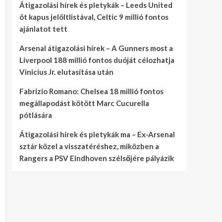
Átigazolási hírek és pletykák – Leeds United
öt kapus jelöltlistával, Celtic 9 millió fontos
ajánlatot tett
Arsenal átigazolási hírek – A Gunners most a
Liverpool 188 millió fontos duóját célozhatja
Vinicius Jr. elutasítása után
Fabrizio Romano: Chelsea 18 millió fontos
megállapodást kötött Marc Cucurella
pótlására
Átigazolási hírek és pletykák ma – Ex-Arsenal
sztár közel a visszatéréshez, miközben a
Rangers a PSV Eindhoven szélsőjére pályázik