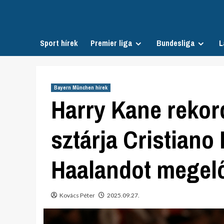
Skip
to
content
Sport hírek
Premier liga
Bundesliga
L
Bayern München hírek
Harry Kane rekor
sztárja Cristiano
Haalandot megelő
Kovács Péter
2025.09.27.