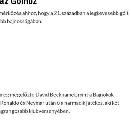
áz Gólhoz
mérkőzés ahhoz, hogy a 21. században a legkevesebb gólt
gjobb bajnokságában.
mrég megelőzte David Beckhamet, mint a Bajnokok
s Ronaldo és Neymar után ő a harmadik játékos, aki két
 legrangosabb klubversenyében.