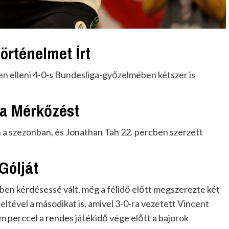
örténelmet Írt
 elleni 4-0-s Bundesliga-győzelmében kétszer is
 a Mérkőzést
 a szezonban, és Jonathan Tah 22. percben szerzett
Gólját
őben kérdésessé vált, még a félidő előtt megszerezte két
teltével a másodikat is, amivel 3-0-ra vezetett Vincent
perccel a rendes játékidő vége előtt a bajorok