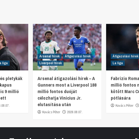
Arsenal hírek
Átigazolási hírek
Átigazolási hírek
a liga
Liverpool hírek
La liga
 és pletykák
Arsenal átigazolási hírek – A
Fabrizio Roma
 kapus
Gunners most a Liverpool 188
millió fontos
ic 9 millió
millió fontos duóját
kötött Marc C
tett
célozhatja Vinicius Jr.
pótlására
elutasítása után
6.08.07.
Kovács Péter
Kovács Péter
2026.08.07.