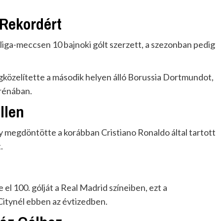
 Rekordért
liga-meccsen 10 bajnoki gólt szerzett, a szezonban pedig
közelítette a második helyen álló Borussia Dortmundot,
rénában.
llen
gy megdöntötte a korábban Cristiano Ronaldo által tartott
.
el 100. gólját a Real Madrid színeiben, ezt a
Citynél ebben az évtizedben.