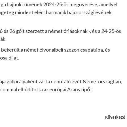
sliga bajnoki címének 2024-25-ös megnyerése, amellyel
ngeteg mindent elért harmadik bajorországi évének
36 és 26 gólt szerzett a német óriásoknak -, és a 24-25-ös
ák.
bekerült a német élvonalbeli szezon csapatába, és
sa díjat.
gája gólkirályaként zárta debütáló évét Németországban,
kalommal elhódította az európai Aranycipőt.
Következő