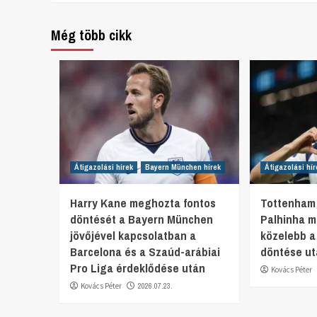
Reading
Még több cikk
Átigazolási hírek
Bayern München hírek
Átigazolási hír
Harry Kane meghozta fontos
Tottenham 
döntését a Bayern München
Palhinha 
jövőjével kapcsolatban a
közelebb a
Barcelona és a Szaúd-arábiai
döntése u
Pro Liga érdeklődése után
Kovács Péter
Kovács Péter
2026.07.23.