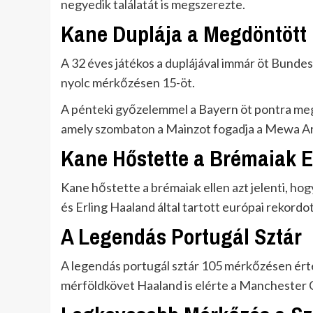
negyedik találatát is megszerezte.
Kane Duplája a Megdöntött
A 32 éves játékos a duplájával immár öt Bundes
nyolc mérkőzésen 15-öt.
A pénteki győzelemmel a Bayern öt pontra meg
amely szombaton a Mainzot fogadja a Mewa A
Kane Hőstette a Brémaiak E
Kane hőstette a brémaiak ellen azt jelenti, ho
és Erling Haaland által tartott európai rekordot
A Legendás Portugál Sztár
A legendás portugál sztár 105 mérkőzésen érte 
mérföldkövet Haaland is elérte a Manchester 