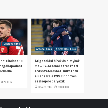
Chelsea hírek
Arsenal hírek
Átigazolási hírek
no: Chelsea 18
Átigazolási hírek és pletykák
 megállapodást
ma – Ex-Arsenal sztár közel
ucurella
a visszatéréshez, miközben
a Rangers a PSV Eindhoven
szélsőjére pályázik
2026.08.07.
Kovács Péter
2026.08.06.