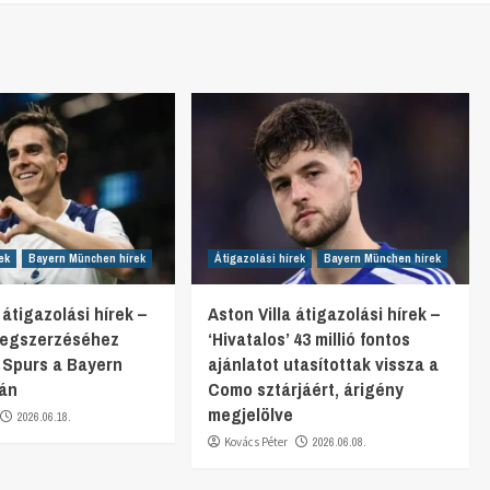
ek
Bayern München hírek
Átigazolási hírek
Bayern München hírek
átigazolási hírek –
Aston Villa átigazolási hírek –
megszerzéséhez
‘Hivatalos’ 43 millió fontos
 Spurs a Bayern
ajánlatot utasítottak vissza a
tán
Como sztárjáért, árigény
megjelölve
2026.06.18.
Kovács Péter
2026.06.08.