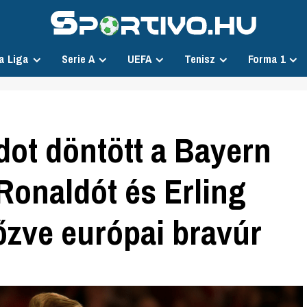
a Liga
Serie A
UEFA
Tenisz
Forma 1
dot döntött a Bayern
 Ronaldót és Erling
zve európai bravúr