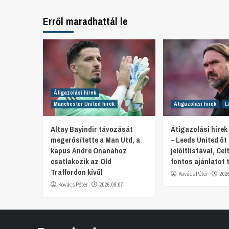
Erről maradhattál le
Átigazolási hírek
Manchester United hírek
Átigazolási hírek
L
Altay Bayindir távozását
Átigazolási hírek
megerősítette a Man Utd, a
– Leeds United öt
kapus Andre Onanához
jelöltlistával, Celt
csatlakozik az Old
fontos ajánlatot 
Traffordon kívül
Kovács Péter
202
Kovács Péter
2026.08.07.