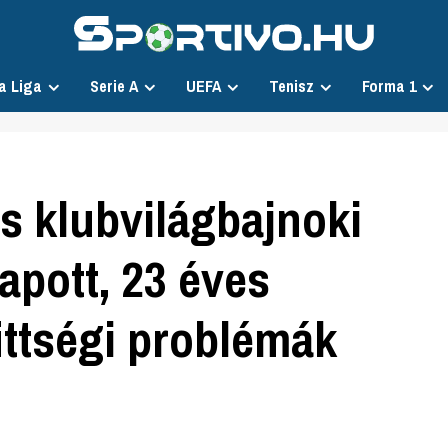
a Liga
Serie A
UEFA
Tenisz
Forma 1
s klubvilágbajnoki
apott, 23 éves
ittségi problémák