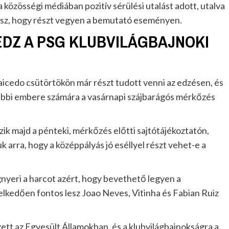
közösségi médiában pozitív sérülési utalást adott, utalva
lesz, hogy részt vegyen a bemutató eseményen.
EDZ A PSG KLUBVILÁGBAJNOKI
aicedo csütörtökön már részt tudott venni az edzésen, és
rábbi embere számára a vasárnapi szájbarágós mérkőzés
ik majd a pénteki, mérkőzés előtti sajtótájékoztatón,
k arra, hogy a középpályás jó eséllyel részt vehet-e a
nyeri a harcot azért, hogy bevethető legyen a
melkedően fontos lesz Joao Neves, Vitinha és Fabian Ruiz
tt az Egyesült Államokban, és a klubvilágbajnokságra a