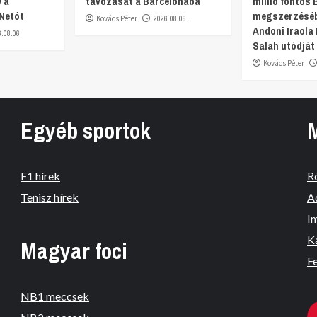
 a
távozását a Barcelonába
millió fontos 
 Netót
megszerzéséb
Kovács Péter
2026.08.06.
Andoni Iraol
6.08.06.
Salah utódját 
Kovács Péter
Egyéb sportok
F1 hírek
R
Tenisz hírek
A
I
K
Magyar foci
Fe
NB1 meccsek