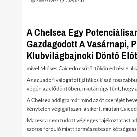
Kovács Péter
2025.07.11.
A Chelsea Egy Potenciálisa
Gazdagodott A Vasárnapi, P
Klubvilágbajnoki Döntő Előt
mivel Moises Caicedo csütörtökön edzésre alk
Az ecuadori válogatott játékos kissé rosszabbu
végén az elődöntőben, miután úgy tűnt, hogy a 
A Chelsea addigra már mind az öt cseréjét bev
kénytelen végigjátszani a sikert, miután Caiced
Maresca nem tudott végleges tájékoztatást adni
szoros forduló miatt természetesen kétségessé