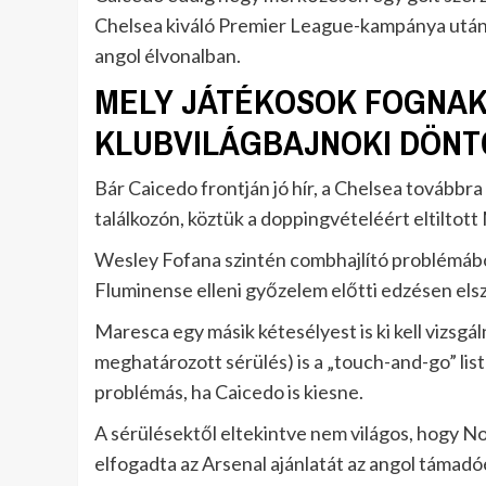
Chelsea kiváló Premier League-kampánya után 
angol élvonalban.
MELY JÁTÉKOSOK FOGNAK 
KLUBVILÁGBAJNOKI DÖNT
Bár Caicedo frontján jó hír, a Chelsea továbbra
találkozón, köztük a doppingvételéért eltilto
Wesley Fofana szintén combhajlító problémából
Fluminense elleni győzelem előtti edzésen els
Maresca egy másik kétesélyest is ki kell vizsgá
meghatározott sérülés) is a „touch-and-go” lis
problémás, ha Caicedo is kiesne.
A sérülésektől eltekintve nem világos, hogy No
elfogadta az Arsenal ajánlatát az angol támadó