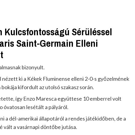
n Kulcsfontosságú Sérüléssel
aris Saint-Germain Elleni
t
almasnak bizonyult.
l nézett ki a Kékek Fluminense elleni 2-0-s győzelmének
bokája kifordult az utolsó szakasz során.
etette, így Enzo Maresca együttese 10 emberrel volt
o óvatosan lesétált a pályáról.
 a dél-amerikai állapotáról a rendes játékidőben, de a
 vált a vasárnapi döntőbe jutása.