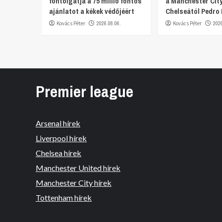
fontolgatja a 75 millió fontos
a Manchester City
ajánlatot a kékek védőjéért
Chelseától Pedro
Kovács Péter
2026.08.06.
Kovács Péter
202
Premier league
Arsenal hírek
Liverpool hírek
Chelsea hírek
Manchester United hírek
Manchester City hírek
Tottenham hírek