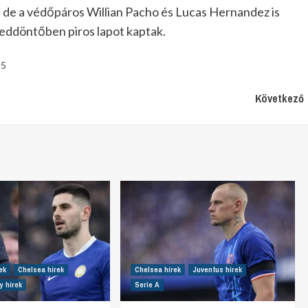
, de a védőpáros Willian Pacho és Lucas Hernandez is
yeddöntőben piros lapot kaptak.
25
Következő
ek
Chelsea hírek
Chelsea hírek
Juventus hírek
y hírek
Serie A