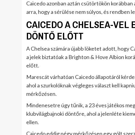
Caicedo azonban aztán csütörtökön korábban a 
arra, hogy a sérülése nem súlyos, és rendben 
CAICEDO A CHELSEA-VEL 
DÖNTŐ ELŐTT
A Chelsea számára újabb löketet adott, hogy C
a jelek biztatóak a Brighton & Hove Albion ko
előtt.
Marescát várhatóan Caicedo állapotáról kérdez
ahol a szurkolóknak végleges választ kell kapniu
mérkőzésen.
Mindenesetre úgy tűnik, a 23 éves játékos meg
klubvilágbajnoki döntőre, ahol a jelenléte kie
ellen.
Caicedo eddig négy mérkőzésen egy gólt szerze