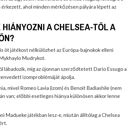
érkezett, ahol minden mérkőzésen pályára lépett az
HIÁNYOZNI A CHELSEA-TŐL A
ŐN?
 is öt játékost nélkülözhet az Európa-bajnokok elleni
tt Mykhaylo Mudrykot.
 lábadozik, míg az újonnan szerződtetett Dario Essugo a
zenvedett izomproblémáját ápolja.
lnia, mivel Romeo Lavia (izom) és Benoit Badiashile (nem
tán van; előbbi esetleges hiánya különösen akkor lenne
ni Madueke játékban lesz-e, miután állítólag a Chelsea
ért.