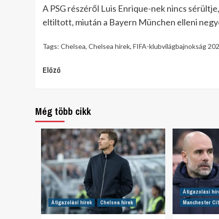
A PSG részéről Luis Enrique-nek nincs sérültje
eltiltott, miután a Bayern München elleni neg
Tags:
Chelsea
,
Chelsea hírek
,
FIFA-klubvilágbajnokság 20
Continue
Előző
Reading
Még több cikk
Átigazolási hír
Átigazolási hírek
Chelsea hírek
Manchester Cit