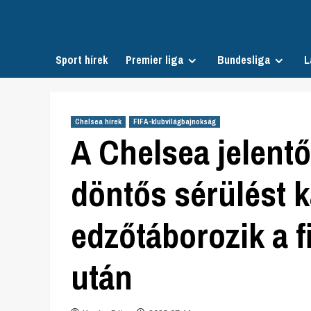
Skip
to
content
Sport hírek
Premier liga
Bundesliga
L
Chelsea hírek
FIFA-klubvilágbajnokság
A Chelsea jelentő
döntős sérülést k
edzőtáborozik a f
után