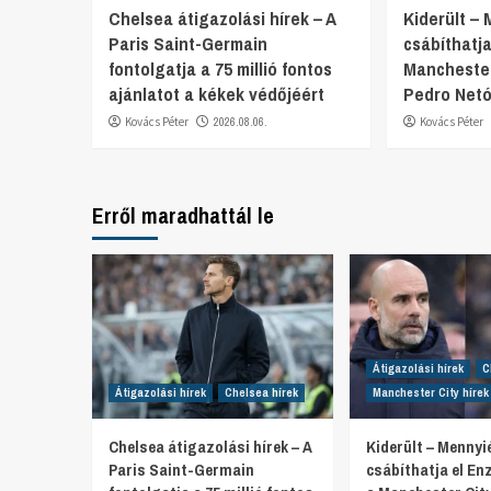
Chelsea átigazolási hírek – A
Kiderült –
Paris Saint-Germain
csábíthatj
fontolgatja a 75 millió fontos
Manchester
ajánlatot a kékek védőjéért
Pedro Netó
Kovács Péter
2026.08.06.
Kovács Péter
Erről maradhattál le
Átigazolási hírek
C
Átigazolási hírek
Chelsea hírek
Manchester City hírek
Chelsea átigazolási hírek – A
Kiderült – Mennyi
Paris Saint-Germain
csábíthatja el E