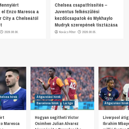
 Mennyiért
Chelsea csapatfrissítés –
a el Enzo Maresca a
Juventus felkészülési
 City a Chelseától
kezdőcsapatok és Mykhaylo
t
Mudryk szerepének tisztázása
2026.08.06.
Kovács Péter
2026.08.05.
helsea hírek
Átigazolási hírek
Barcelona hírek
La liga
Átigazolási hírek
ért
Hogyan segítheti Victor
Liverpool átig
nzo Maresca
Osimhen Julian Alvarez
Ibrahim Mbaye