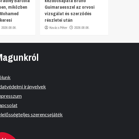
Bradley Barcola
kezdőcsapata Bruno
en, miközben
Guimaraesszel az orvosi
a Mohamed
vizsgálat és szerződés
keresi
részletei után
2026.08.06.
Kovács Péter
2026.08.06.
Magunkról
ólunk
datvédelmi irányelvek
mpresszum
apcsolat
lelősségteljes szerencsejáték