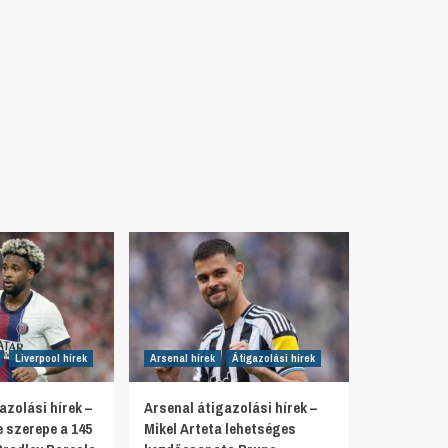
Liverpool hírek
Arsenal hírek
Átigazolási hírek
azolási hírek –
Arsenal átigazolási hírek –
 szerepe a 145
Mikel Arteta lehetséges