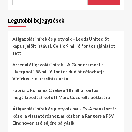
Legutóbbi bejegyzések
Átigazolási hírek és pletykák – Leeds United öt
kapus jelöltlistával, Celtic 9 millió fontos ajánlatot
tett
Arsenal átigazolási hírek – A Gunners most a
Liverpool 188 millió fontos duóját célozhatja
Vinicius Jr. elutasítása után
Fabrizio Romano: Chelsea 18 millió fontos
megállapodást kötött Marc Cucurella pótlására
Átigazolási hírek és pletykák ma – Ex-Arsenal sztár
közel a visszatéréshez, miközben a Rangers a PSV
Eindhoven szélsőjére pályázik