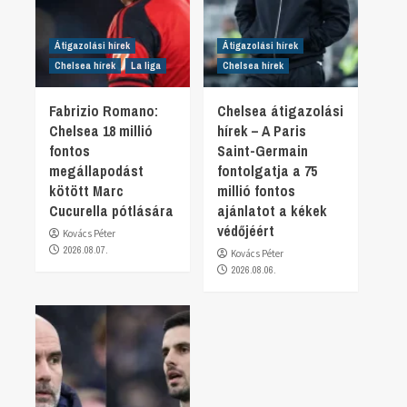
Átigazolási hírek
Átigazolási hírek
Chelsea hírek
La liga
Chelsea hírek
Fabrizio Romano:
Chelsea átigazolási
Chelsea 18 millió
hírek – A Paris
fontos
Saint-Germain
megállapodást
fontolgatja a 75
kötött Marc
millió fontos
Cucurella pótlására
ajánlatot a kékek
védőjéért
Kovács Péter
2026.08.07.
Kovács Péter
2026.08.06.