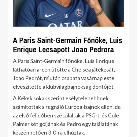
A Paris Saint-Germain Főnöke, Luis
Enrique Lecsapott Joao Pedrora
A Paris Saint-Germain főnöke, Luis Enrique
láthatóan arcon ütötte a Chelsea játékosát,
Joao Pedrót, miután csapata vasárnap este
elveszítette a klubvilágbajnokság döntőjét.
A Kékek sokak szerint esélytelenebbnek
számítottak a regnáló Európa-bajnok ellen, de
az első félidőben szétzilálták a PSG-t, és Cole
Palmer két góljának és Pedro egy találatának
köszönhetően 3-0-ra elhúztak.