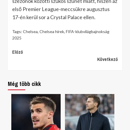
szezonok közötti szűkös szünet miatt, hiszen az
első Premier League-meccsükre augusztus
17-én kerül sor a Crystal Palace ellen.
Tags:
Chelsea
,
Chelsea hírek
,
FIFA-klubvilágbajnokság
2025
Continue
Előző
Következő
Reading
Még több cikk