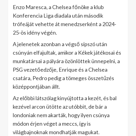
Enzo Maresca, a Chelsea főnöke a klub
Konferencia Liga diadala után második
trófeáját vehette át menedzserként a 2024-
25-ös idény végén.
A jelenetek azonban a végső sípszó után
csúnyán elfajultak, amikor a Kékek játékosai és
munkatársai a pályára özönlöttek ünnepelni, a
PSG vezetőedzője, Enrique és a Chelsea
csatára, Pedro pedig a tömeges összetűzés
középpontjában állt.
Az előbbi látszólag kinyújtotta a kezét, és bal
kezével arcon ütötte az utóbbit, de bár a
londoniak nem akarták, hogy ilyen csúnya
módon érjen véget a meccs, így is
világbajnoknak mondhatják magukat.