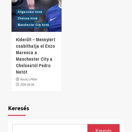
Átigazolási hírek
Chelsea hírek
Manchester City hírek
Kiderült – Mennyiért
csábíthatja el Enzo
Maresca a
Manchester City a
Chelseától Pedro
Netót
Kovács Péter
2026.08.06.
Keresés
Keresés