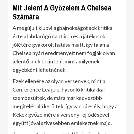
Mit Jelent A Győzelem A Chelsea
Számára
A megújult klubvilágbajnokságot sok kritika
érte a labdarúgó naptárra és a játékosok
jólétére gyakorolt hatása miatt, így talán a
Chelsea nyári eredményeit nem fogják olyan
jelentősnek tekinteni, mint amilyenek
egyébként lehetnének.
Ezek ellenére az olyan versenyek, mint a
Conference League, hasonló kritikákkal
szembesültek, de mára már kedvezőbb
megítélés alá kerültek, így van rá esély, hogy a
Kékek győzelmére a verseny fejlődésével
együtt jóval szívesebben emlékeznek majd.