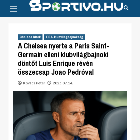
Primary
Skip
Menu
to
content
Chelsea hírek
FIFA-klubvilágbajnokság
A Chelsea nyerte a Paris Saint-
Germain elleni klubvilágbajnoki
döntőt Luis Enrique révén
összecsap Joao Pedróval
Kovács Péter
2025.07.14.