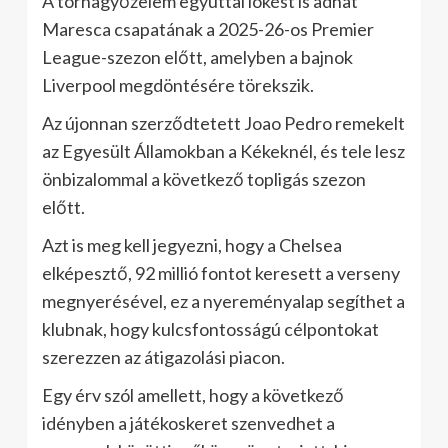
A tornagyőzelem egyúttal lökést is adhat
Maresca csapatának a 2025-26-os Premier
League-szezon előtt, amelyben a bajnok
Liverpool megdöntésére törekszik.
Az újonnan szerződtetett Joao Pedro remekelt
az Egyesült Államokban a Kékeknél, és tele lesz
önbizalommal a következő topligás szezon
előtt.
Azt is meg kell jegyezni, hogy a Chelsea
elképesztő, 92 millió fontot keresett a verseny
megnyerésével, ez a nyereményalap segíthet a
klubnak, hogy kulcsfontosságú célpontokat
szerezzen az átigazolási piacon.
Egy érv szól amellett, hogy a következő
idényben a játékoskeret szenvedhet a