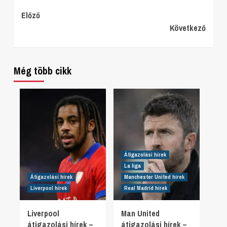
Continue
Előző
Következő
Reading
Még több cikk
Átigazolási hírek
La liga
Átigazolási hírek
Manchester United hírek
Liverpool hírek
Real Madrid hírek
Liverpool
Man United
átigazolási hírek –
átigazolási hírek –