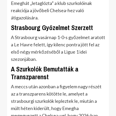
Emeghát „letaglózta” a klub szurkolóinak
reakciója a jövőbeli Chelsea-hez való
átigazolására.
Strasbourg Győzelmet Szerzett
A Strasbourg vasárnap 1-0-s győzelmet aratott
a Le Havre felett, így kilenc pontra jött fel az
első négy mérkőzéséből a Ligue 1 idei
szezonjában.
A Szurkolók Bemutatták a
Transzparenst
A meccs után azonban a figyelem nagy részét
az a transzparens kötötte le, amelyet a
strasbourgi szurkolók lepleztek le, miután a
múlt héten kiderült, hogy Emegha
megegyezett a Chelsea-vel, hogy 2026-ban