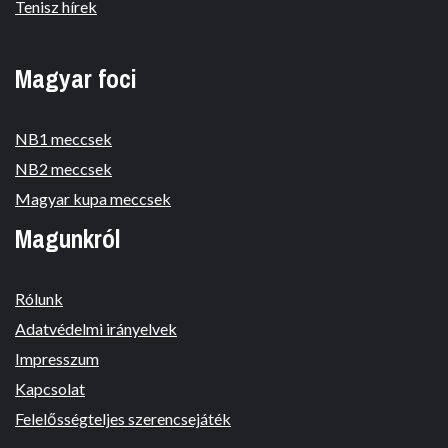
Tenisz hírek
Magyar foci
NB1 meccsek
NB2 meccsek
Magyar kupa meccsek
Magunkról
Rólunk
Adatvédelmi irányelvek
Impresszum
Kapcsolat
Felelősségteljes szerencsejáték