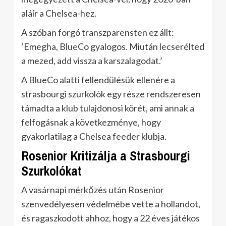
aláír a Chelsea-hez.
A szóban forgó transzparensten ez állt:
‘Emegha, BlueCo gyalogos. Miután lecserélted
a mezed, add vissza a karszalagodat.’
A BlueCo alatti fellendülésük ellenére a
strasbourgi szurkolók egy része rendszeresen
támadta a klub tulajdonosi körét, ami annak a
felfogásnak a következménye, hogy
gyakorlatilag a Chelsea feeder klubja.
Rosenior Kritizálja a Strasbourgi
Szurkolókat
A vasárnapi mérkőzés után Rosenior
szenvedélyesen védelmébe vette a hollandot,
és ragaszkodott ahhoz, hogy a 22 éves játékos