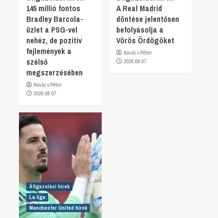
145 millió fontos
A Real Madrid
Bradley Barcola-
döntése jelentősen
üzlet a PSG-vel
befolyásolja a
nehéz, de pozitív
Vörös Ördögöket
fejlemények a
Kovács Péter
szélső
2026.08.07.
megszerzésében
Kovács Péter
2026.08.07.
Átigazolási hírek
La liga
Manchester United hírek