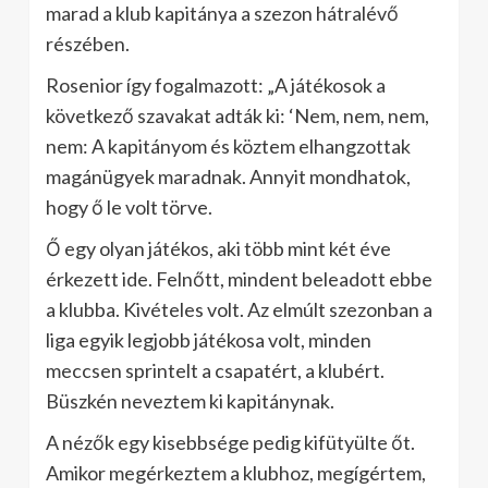
marad a klub kapitánya a szezon hátralévő
részében.
Rosenior így fogalmazott: „A játékosok a
következő szavakat adták ki: ‘Nem, nem, nem,
nem: A kapitányom és köztem elhangzottak
magánügyek maradnak. Annyit mondhatok,
hogy ő le volt törve.
Ő egy olyan játékos, aki több mint két éve
érkezett ide. Felnőtt, mindent beleadott ebbe
a klubba. Kivételes volt. Az elmúlt szezonban a
liga egyik legjobb játékosa volt, minden
meccsen sprintelt a csapatért, a klubért.
Büszkén neveztem ki kapitánynak.
A nézők egy kisebbsége pedig kifütyülte őt.
Amikor megérkeztem a klubhoz, megígértem,