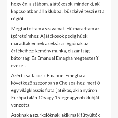
hogy én, a stábom, a játékosok, mindenki, aki
kapcsolatban áll a klubbal, büszkévé teszi ezt a
régiót.
Megtartottam a szavamat. Hű maradtam az
ígéreteimhez. A játékosok pedig hűek
maradtak ennek az elzászi régiónak az
értékeihez: kemény munka, elszántság,
bátorság. És Emanuel Emegha megtestesíti
ezeket.
Azért csatlakozik Emanuel Emegha a
következő szezonban a Chelsea-hez, mert ő
egy világklasszis fiatal játékos, aki a nyáron
Európa talán 10 vagy 15 legnagyobb klubját
vonzotta.
Azoknak a szurkolóknak, akik ma kifütyülték