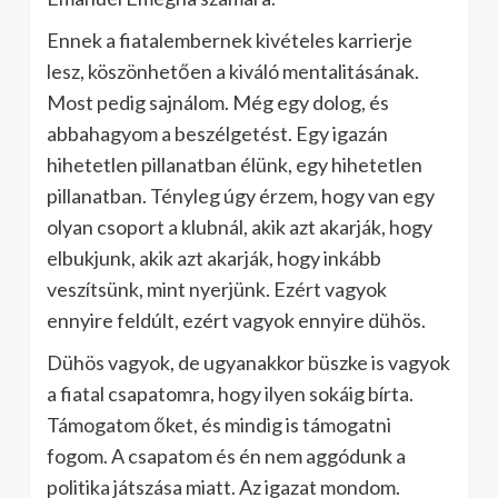
Ennek a fiatalembernek kivételes karrierje
lesz, köszönhetően a kiváló mentalitásának.
Most pedig sajnálom. Még egy dolog, és
abbahagyom a beszélgetést. Egy igazán
hihetetlen pillanatban élünk, egy hihetetlen
pillanatban. Tényleg úgy érzem, hogy van egy
olyan csoport a klubnál, akik azt akarják, hogy
elbukjunk, akik azt akarják, hogy inkább
veszítsünk, mint nyerjünk. Ezért vagyok
ennyire feldúlt, ezért vagyok ennyire dühös.
Dühös vagyok, de ugyanakkor büszke is vagyok
a fiatal csapatomra, hogy ilyen sokáig bírta.
Támogatom őket, és mindig is támogatni
fogom. A csapatom és én nem aggódunk a
politika játszása miatt. Az igazat mondom.