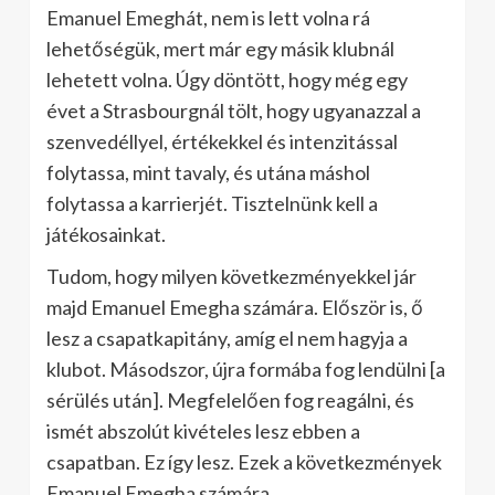
Emanuel Emeghát, nem is lett volna rá
lehetőségük, mert már egy másik klubnál
lehetett volna. Úgy döntött, hogy még egy
évet a Strasbourgnál tölt, hogy ugyanazzal a
szenvedéllyel, értékekkel és intenzitással
folytassa, mint tavaly, és utána máshol
folytassa a karrierjét. Tisztelnünk kell a
játékosainkat.
Tudom, hogy milyen következményekkel jár
majd Emanuel Emegha számára. Először is, ő
lesz a csapatkapitány, amíg el nem hagyja a
klubot. Másodszor, újra formába fog lendülni [a
sérülés után]. Megfelelően fog reagálni, és
ismét abszolút kivételes lesz ebben a
csapatban. Ez így lesz. Ezek a következmények
Emanuel Emegha számára.