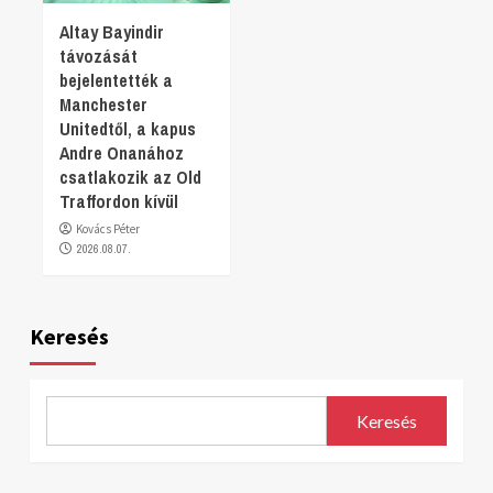
Altay Bayindir
távozását
bejelentették a
Manchester
Unitedtől, a kapus
Andre Onanához
csatlakozik az Old
Traffordon kívül
Kovács Péter
2026.08.07.
Keresés
Keresés