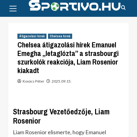
Primary
Skip
Menu
to
content
Átigazolási hírek
Chelsea hírek
Chelsea átigazolási hírek Emanuel
Emegha „letaglózta” a strasbourgi
szurkolók reakciója, Liam Rosenior
kiakadt
Kovács Péter
2025.09.15.
Strasbourg Vezetőedzője, Liam
Rosenior
Liam Rosenior elismerte, hogy Emanuel