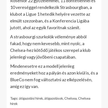
Rosenior 22 győzelemmel, 11 döntetlennel és
10 vereséggel rendelkezik Strasbourgban, a
klubot a Ligue 1 hetedik helyére vezette az
elmúlt szezonban, és a Konferencia Ligába
jutott, ahol az egyik favoritnak számít.
A strasbourgi szurkolók véleménye abból
fakad, hogy nem kevesebb, mint nyolc, a
Chelsea-hez kötődő játékos szerepel a klub
jelenlegi vagy jövőbeni csapatában.
Mindenesetre ez a modell jelenleg
eredményeket hoz a pályán és azon kívül is, és a
BlueCo nem fog változtatni az elképzelésén,
amíg ez így van.
Tags:
átigazolási hírek
,
átigazolások
,
Chelsea
,
Chelsea
hírek