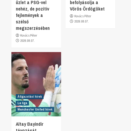
üzlet a PSG-vel
befolyásolja a
nehéz, de pozitív
Vörös Ördögöket
fejlemények a
Kovács Péter
szélső
2026.08.07.
megszerzésében
Kovács Péter
2026.08.07.
Átigazolási hírek
La liga
Manchester United hírek
Altay Bayindir
távozását