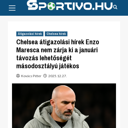
Primary
Skip
Menu
to
content
Átigazolási hírek
Chelsea hírek
Chelsea átigazolási hírek Enzo
Maresca nem zárja ki a januári
távozás lehetőségét
másodosztályú játékos
Kovács Péter
2025.12.27.