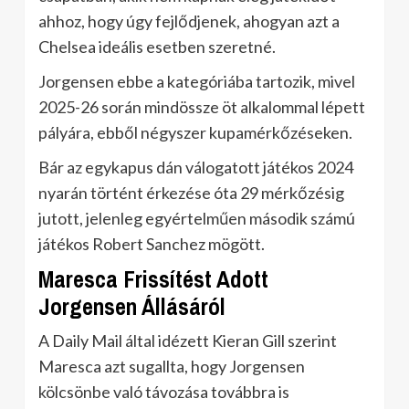
ahhoz, hogy úgy fejlődjenek, ahogyan azt a
Chelsea ideális esetben szeretné.
Jorgensen ebbe a kategóriába tartozik, mivel
2025-26 során mindössze öt alkalommal lépett
pályára, ebből négyszer kupamérkőzéseken.
Bár az egykapus dán válogatott játékos 2024
nyarán történt érkezése óta 29 mérkőzésig
jutott, jelenleg egyértelműen második számú
játékos Robert Sanchez mögött.
Maresca Frissítést Adott
Jorgensen Állásáról
A Daily Mail által idézett Kieran Gill szerint
Maresca azt sugallta, hogy Jorgensen
kölcsönbe való távozása továbbra is