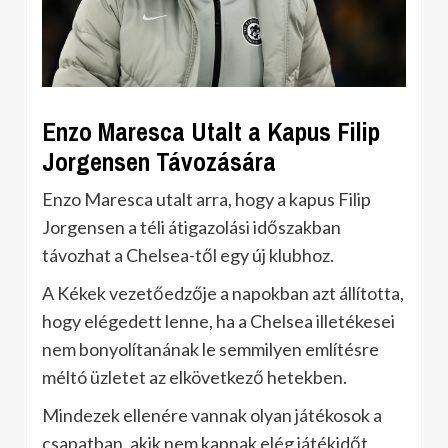
Enzo Maresca Utalt a Kapus Filip
Jorgensen Távozására
Enzo Maresca utalt arra, hogy a kapus Filip
Jorgensen a téli átigazolási időszakban
távozhat a Chelsea-től egy új klubhoz.
A Kékek vezetőedzője a napokban azt állította,
hogy elégedett lenne, ha a Chelsea illetékesei
nem bonyolítanának le semmilyen említésre
méltó üzletet az elkövetkező hetekben.
Mindezek ellenére vannak olyan játékosok a
csapatban, akik nem kapnak elég játékidőt