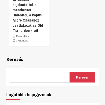
bejelentették a
Manchester
Unitedtől, a kapus
Andre Onanához
csatlakozik az Old
Traffordon kívül
Kovács Péter
2026.08.07.
Keresés
Keresés
Legutóbbi bejegyzések