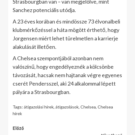
Strasbourgban van – van megjelölve, mint
Sanchez potenciális utódja.
A 23 éves korában és mindössze 73 élvonalbeli
klubmérkőzéssel a háta mögött érthető, hogy
Jorgensen miért lehet türelmetlen a karrierje
alakulását illetően.
A Chelsea szempontjából azonban nem
valószínű, hogy engedélyeznék a kölcsönbe
távozását, hacsak nem hajtanak végre egyenes
cserét Pendersszel, aki 24 alkalommal lépett
pályára a Strasbourgban.
Tags:
átigazolási hírek
,
átigazolások
,
Chelsea
,
Chelsea
hírek
Continue
Előző