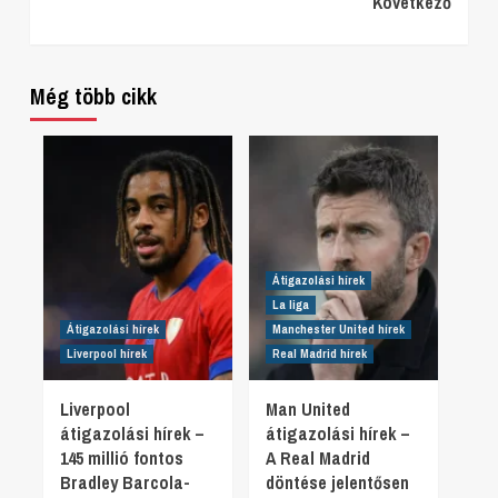
Következő
Reading
Még több cikk
Átigazolási hírek
La liga
Átigazolási hírek
Manchester United hírek
Liverpool hírek
Real Madrid hírek
Liverpool
Man United
átigazolási hírek –
átigazolási hírek –
145 millió fontos
A Real Madrid
Bradley Barcola-
döntése jelentősen