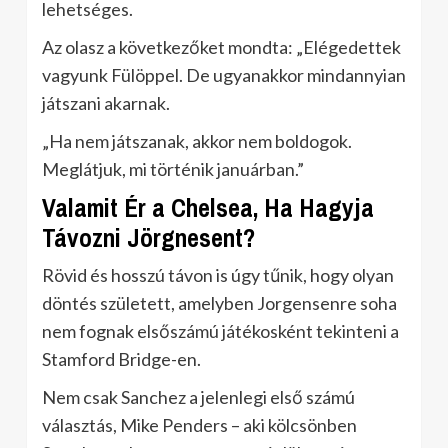
lehetséges.
Az olasz a következőket mondta: „Elégedettek
vagyunk Fülöppel. De ugyanakkor mindannyian
játszani akarnak.
„Ha nem játszanak, akkor nem boldogok.
Meglátjuk, mi történik januárban.”
Valamit Ér a Chelsea, Ha Hagyja
Távozni Jörgnesent?
Rövid és hosszú távon is úgy tűnik, hogy olyan
döntés született, amelyben Jorgensenre soha
nem fognak elsőszámú játékosként tekinteni a
Stamford Bridge-en.
Nem csak Sanchez a jelenlegi első számú
választás, Mike Penders – aki kölcsönben