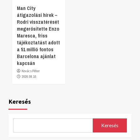
Man City
átigazolási hírek –
Rodri visszatérését
megerősítette Enzo
Maresca, friss
tájékoztatást adott
a 51 millió fontos
Barcelona ajánlat
kapcsán
Kovács Péter
2026.08.10.
Keresés
Keresés