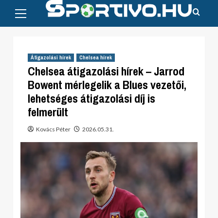
Primary
Skip
Menu
to
content
Átigazolási hírek
Chelsea hírek
Chelsea átigazolási hírek – Jarrod
Bowent mérlegelik a Blues vezetői,
lehetséges átigazolási díj is
felmerült
Kovács Péter
2026.05.31.