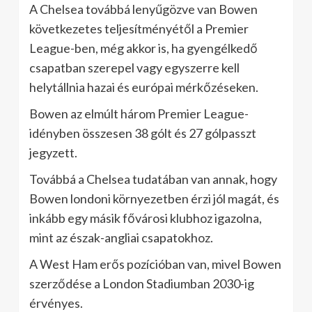
A Chelsea továbbá lenyűgözve van Bowen
következetes teljesítményétől a Premier
League-ben, még akkor is, ha gyengélkedő
csapatban szerepel vagy egyszerre kell
helytállnia hazai és európai mérkőzéseken.
Bowen az elmúlt három Premier League-
idényben összesen 38 gólt és 27 gólpasszt
jegyzett.
Továbbá a Chelsea tudatában van annak, hogy
Bowen londoni környezetben érzi jól magát, és
inkább egy másik fővárosi klubhoz igazolna,
mint az észak-angliai csapatokhoz.
A West Ham erős pozícióban van, mivel Bowen
szerződése a London Stadiumban 2030-ig
érvényes.