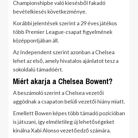
Championshipbe való kiesésből fakadó
bevételkiesés következménye.
Korábbi jelentések szerint a 29 éves játékos
több Premier League-csapat figyelmének
középpontjában áll.
Az Independent szerint azonban a Chelsea
lehet az első, amely hivatalos ajánlatot tesz a
sokoldalú támadóért.
Miért akarja a Chelsea Bowent?
A beszámoló szerint a Chelsea vezetői
aggódnak a csapaton belüli vezetői hiány miatt.
Emellett Bowen képes több támadó pozícióban
is játszani, így elméletileg új lehetőségeket
kínálna Xabi Alonso vezetőedző számára.