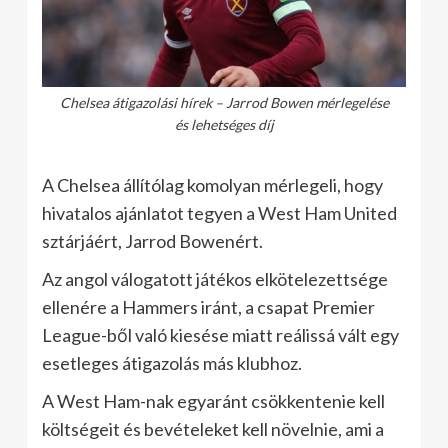
Chelsea átigazolási hírek – Jarrod Bowen mérlegelése
és lehetséges díj
A Chelsea állítólag komolyan mérlegeli, hogy
hivatalos ajánlatot tegyen a West Ham United
sztárjáért, Jarrod Bowenért.
Az angol válogatott játékos elkötelezettsége
ellenére a Hammers iránt, a csapat Premier
League-ből való kiesése miatt reálissá vált egy
esetleges átigazolás más klubhoz.
A West Ham-nak egyaránt csökkentenie kell
költségeit és bevételeket kell növelnie, ami a