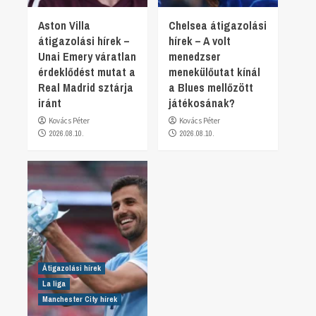
Aston Villa
Chelsea átigazolási
átigazolási hírek –
hírek – A volt
Unai Emery váratlan
menedzser
érdeklődést mutat a
menekülőutat kínál
Real Madrid sztárja
a Blues mellőzött
iránt
játékosának?
Kovács Péter
Kovács Péter
2026.08.10.
2026.08.10.
Átigazolási hírek
La liga
Manchester City hírek