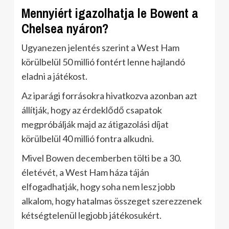
Mennyiért igazolhatja le Bowent a
Chelsea nyáron?
Ugyanezen jelentés szerint a West Ham
körülbelül 50 millió fontért lenne hajlandó
eladni a játékost.
Az iparági forrásokra hivatkozva azonban azt
állítják, hogy az érdeklődő csapatok
megpróbálják majd az átigazolási díjat
körülbelül 40 millió fontra alkudni.
Mivel Bowen decemberben tölti be a 30.
életévét, a West Ham háza táján
elfogadhatják, hogy soha nem lesz jobb
alkalom, hogy hatalmas összeget szerezzenek
kétségtelenül legjobb játékosukért.