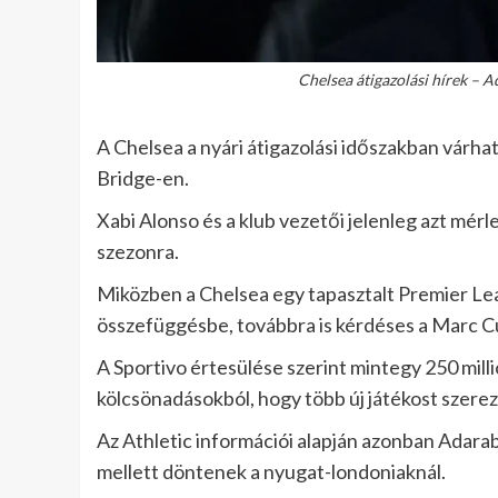
Chelsea átigazolási hírek – 
A Chelsea a nyári átigazolási időszakban várh
Bridge-en.
Xabi Alonso és a klub vezetői jelenleg azt mérl
szezonra.
Miközben a Chelsea egy tapasztalt Premier L
összefüggésbe, továbbra is kérdéses a Marc Cu
A Sportivo értesülése szerint mintegy 250 milli
kölcsönadásokból, hogy több új játékost szer
Az Athletic információi alapján azonban Adarab
mellett döntenek a nyugat-londoniaknál.