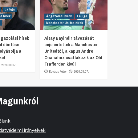
La liga
d hírek
Átigazolási hírek
La liga
Manchester United hírek
igazolási hírek
Altay Bayindir távozását
id döntése
bejelentették a Manchester
olyásolja a
Unitedtől, a kapus Andre
ket
Onanához csatlakozik az Old
Traffordon kívül
2026.08.07.
Kovács Péter
2026.08.07.
Magunkról
ólunk
datvédelmi irányelvek