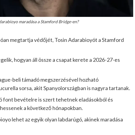
Adarabioyo maradása a Stamford Bridge-en?
atóan megtartja védőjét, Tosin Adarabioyót a Stamford
egelik, hogyan áll össze a csapat kerete a 2026-27-es
eague-beli támadó megszerzésével hozható
curella sorsa, akit Spanyolországban is nagyra tartanak.
ó font bevételre is szert tehetnek eladásokból és
ezhessenek a következő hónapokban.
ioyo lehet az egyik olyan labdarúgó, akinek maradása