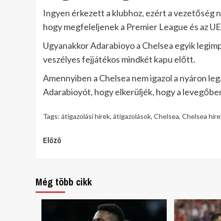
Ingyen érkezett a klubhoz, ezért a vezetőség ny
hogy megfeleljenek a Premier League és az UE
Ugyanakkor Adarabioyo a Chelsea egyik legimp
veszélyes fejjátékos mindkét kapu előtt.
Amennyiben a Chelsea nem igazol a nyáron le
Adarabioyót, hogy elkerüljék, hogy a levegő
Tags:
átigazolási hírek
,
átigazolások
,
Chelsea
,
Chelsea híre
Continue
Előző
Reading
Még több cikk