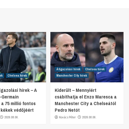
Átigazolási hírek
Chelsea hírek
ek
Chelsea hírek
Manchester City hírek
gazolási hírek – A
Kiderült – Mennyiért
t-Germain
csábíthatja el Enzo Maresca a
 a 75 millió fontos
Manchester City a Chelseától
a kékek védőjéért
Pedro Netót
2026.08.06.
Kovács Péter
2026.08.06.