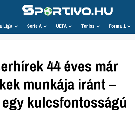
a Liga
Serie A
UEFA
Tenisz
Forma 1
erhírek 44 éves már
kek munkája iránt –
a egy kulcsfontosságú