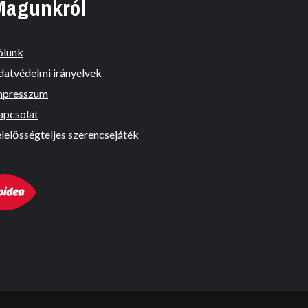
Magunkról
ólunk
datvédelmi irányelvek
mpresszum
apcsolat
lelősségteljes szerencsejáték