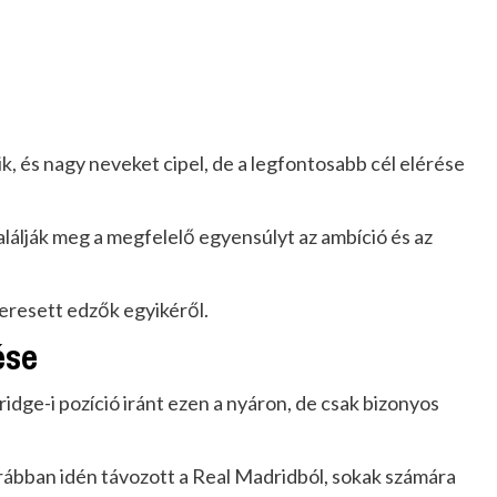
, és nagy neveket cipel, de a legfontosabb cél elérése
lálják meg a megfelelő egyensúlyt az ambíció és az
keresett edzők egyikéről.
ése
ridge-i pozíció iránt ezen a nyáron, de csak bizonyos
orábban idén távozott a Real Madridból, sokak számára