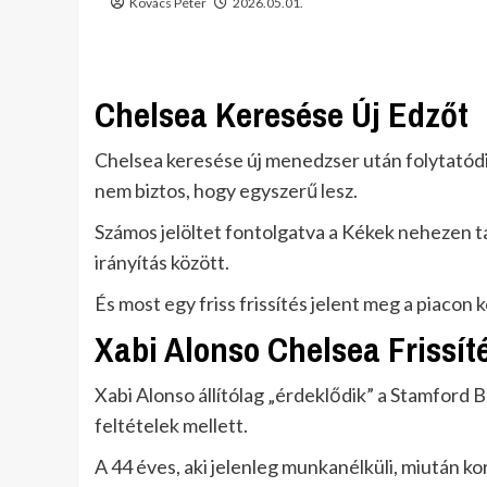
Kovács Péter
2026.05.01.
Chelsea Keresése Új Edzőt
Chelsea keresése új menedzser után folytatódik
nem biztos, hogy egyszerű lesz.
Számos jelöltet fontolgatva a Kékek nehezen ta
irányítás között.
És most egy friss frissítés jelent meg a piacon 
Xabi Alonso Chelsea Frissít
Xabi Alonso állítólag „érdeklődik” a Stamford B
feltételek mellett.
A 44 éves, aki jelenleg munkanélküli, miután k