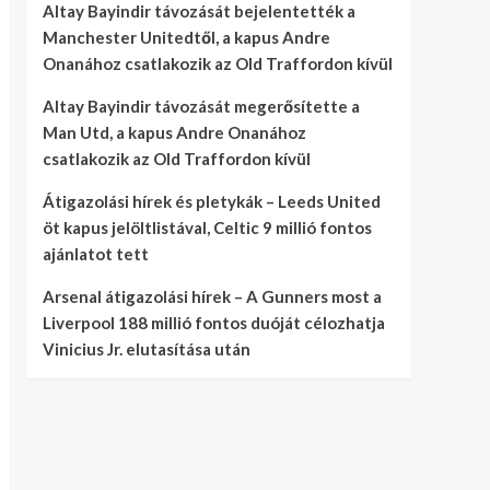
Altay Bayindir távozását bejelentették a
Manchester Unitedtől, a kapus Andre
Onanához csatlakozik az Old Traffordon kívül
Altay Bayindir távozását megerősítette a
Man Utd, a kapus Andre Onanához
csatlakozik az Old Traffordon kívül
Átigazolási hírek és pletykák – Leeds United
öt kapus jelöltlistával, Celtic 9 millió fontos
ajánlatot tett
Arsenal átigazolási hírek – A Gunners most a
Liverpool 188 millió fontos duóját célozhatja
Vinicius Jr. elutasítása után