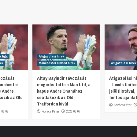
a liga
Átigazolási hírek
rek
Manchester United hírek
Átigazolási hírek
ávozását
Altay Bayindir távozását
Átigazolási hí
anchester
megerősítette a Man Utd, a
– Leeds Unite
s Andre
kapus Andre Onanához
jelöltlistával, 
ozik az Old
csatlakozik az Old
fontos ajánlat
Traffordon kívül
Kovács Péter
6.08.07.
Kovács Péter
2026.08.07.