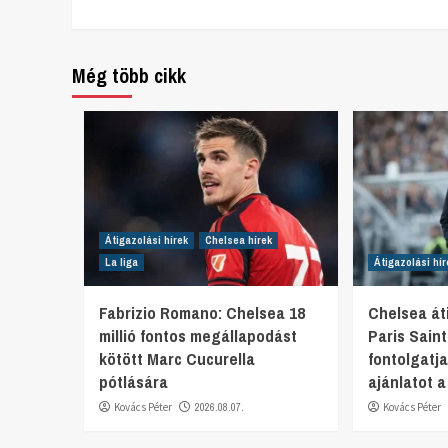
Reading
Még több cikk
Átigazolási hírek
Chelsea hírek
La liga
Átigazolási hír
Fabrizio Romano: Chelsea 18
Chelsea áti
millió fontos megállapodást
Paris Sain
kötött Marc Cucurella
fontolgatja
pótlására
ajánlatot 
Kovács Péter
2026.08.07.
Kovács Péter