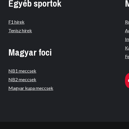
Egyéb sportok
F1 hírek
R
Tenisz hírek
A
I
K
Magyar foci
Fe
NB1 meccsek
NB2 meccsek
Magyar kupa meccsek