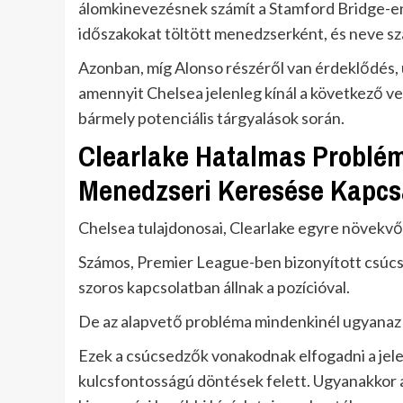
álomkinevezésnek számít a Stamford Bridge-en
időszakokat töltött menedzserként, és neve s
Azonban, míg Alonso részéről van érdeklődés, 
amennyit Chelsea jelenleg kínál a következő v
bármely potenciális tárgyalások során.
Clearlake Hatalmas Problé
Menedzseri Keresése Kapc
Chelsea tulajdonosai, Clearlake egyre növekv
Számos, Premier League-ben bizonyított csúcsje
szoros kapcsolatban állnak a pozícióval.
De az alapvető probléma mindenkinél ugyanaz
Ezek a csúcsedzők vonakodnak elfogadni a jelen
kulcsfontosságú döntések felett. Ugyanakkor a