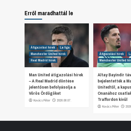
Erről maradhattál le
Átigazolási hírek
La liga
Manchester United hírek
Átigazolási hírek
L
Real Madrid hírek
Manchester United hí
Man United átigazolási hírek
Altay Bayindir t
– A Real Madrid döntése
bejelentették a M
jelentősen befolyásolja a
Unitedtől, a kapu
Vörös Ördögöket
Onanához csatlak
Traffordon kívül
Kovács Péter
2026.08.07.
Kovács Péter
202