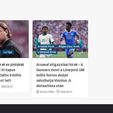
Arsenal hírek
Átigazolási hírek
La liga
Liverpool hírek
rek és pletykák
Arsenal átigazolási hírek – A
d öt kapus
Gunners most a Liverpool 188
Celtic 9 millió
millió fontos duóját
ot tett
célozhatja Vinicius Jr.
elutasítása után
2026.08.07.
Kovács Péter
2026.08.07.