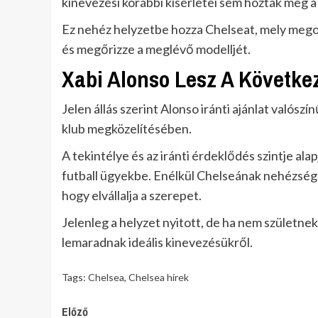
kinevezési korábbi kísérletei sem hozták meg 
Ez nehéz helyzetbe hozza Chelseat, mely megosz
és megőrizze a meglévő modelljét.
Xabi Alonso Lesz A Követke
Jelen állás szerint Alonso iránti ajánlat valósz
klub megközelítésében.
A tekintélye és az iránti érdeklődés szintje al
futball ügyekbe. Enélkül Chelseának nehézsége
hogy elvállalja a szerepet.
Jelenleg a helyzet nyitott, de ha nem születn
lemaradnak ideális kinevezésükről.
Tags:
Chelsea
,
Chelsea hírek
Continue
Előző