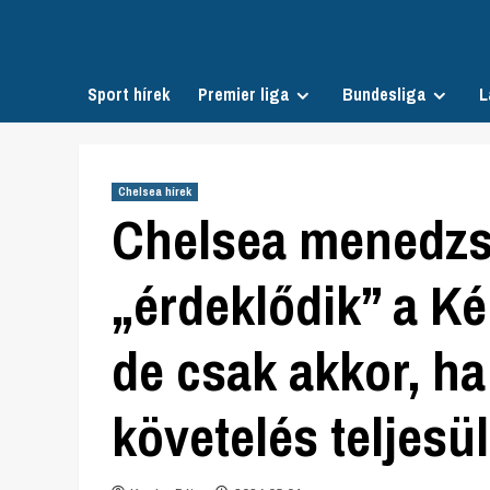
Skip
to
content
Sport hírek
Premier liga
Bundesliga
L
Chelsea hírek
Chelsea menedzs
„érdeklődik” a Ké
de csak akkor, h
követelés teljesül