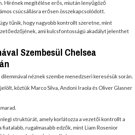
. Hírének megítélése erős, miután lenyűgöző
zámos csúcsállásra erősen összekapcsolódott.
úgy tűnik, hogy nagyobb kontrollt szeretne, mint
ezetőedzőjének, ami kulcsfontosságú akadályt jelenthet
mával Szembesül Chelsea
sán
ő dilemmával néznek szembe menedzseri keresésük során.
lölt, köztük Marco Silva, Andoni Iraola és Oliver Glasner
 marad.
legi struktúrát, amely korlátozza a vezetői kontrollt a
 fiatalabb, rugalmasabb edzők, mint Liam Rosenior