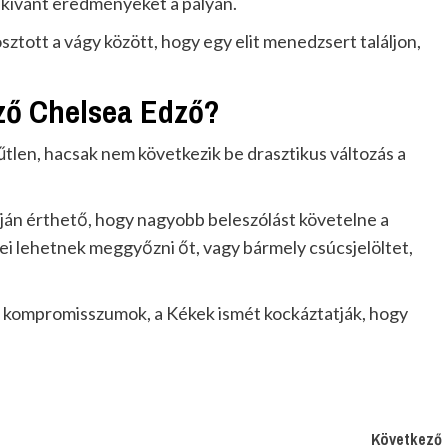
a kívánt eredményeket a pályán.
tott a vágy között, hogy egy elit menedzsert találjon,
ző Chelsea Edző?
ínűtlen, hacsak nem következik be drasztikus változás a
apján érthető, hogy nagyobb beleszólást követelne a
i lehetnek meggyőzni őt, vagy bármely csúcsjelöltet,
ek kompromisszumok, a Kékek ismét kockáztatják, hogy
Következő