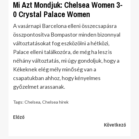
Mi Azt Mondjuk: Chelsea Women 3-
0 Crystal Palace Women
A vasárnapi Barcelona elleni összecsapásra
összpontosítva Bompastor minden bizonnyal
változtatásokat fog eszközölni a hétközi,
Palace elleni találkozóra, de még ha lesz is
néhány változtatás, mi úgy gondoljuk, hogy a
Kékeknek elég mély minőség van a
csapatukban ahhoz, hogy kényelmes
győzelmet arassanak.
Tags:
Chelsea
,
Chelsea hírek
Continue
Előző
Következő
Reading