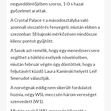
negyeddöntőjében szoros, 1-0-s hazai
győzelmet arattak.
A Crystal Palace-t a másodosztályba való
azonnali visszatérés fenyegeti, miután ebben a
szezonban 18 bajnoki mérkőzésen mindössze
kilenc pontot gyűjtött.
A Sasok azt remélik, hogy egy menedzsercsere
segíthet a túlélési esélyeik növelésében,
miután február végén úgy döntöttek, hogy a
feljutásért küzdő Laura Kaminski helyett Leif
Smerudot választják.
A norvégnak eddig nem sikerült fordulatot
hoznia, négy WSL-meccsén három vereséget
szenvedett (W1).
Miután az első WSL-meccsén kikapott a