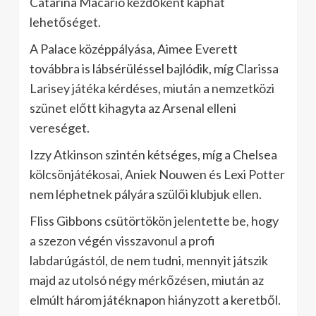
Catarina Macario kezdőként kaphat
lehetőséget.
A Palace középpályása, Aimee Everett
továbbra is lábsérüléssel bajlódik, míg Clarissa
Larisey játéka kérdéses, miután a nemzetközi
szünet előtt kihagyta az Arsenal elleni
vereséget.
Izzy Atkinson szintén kétséges, míg a Chelsea
kölcsönjátékosai, Aniek Nouwen és Lexi Potter
nem léphetnek pályára szülői klubjuk ellen.
Fliss Gibbons csütörtökön jelentette be, hogy
a szezon végén visszavonul a profi
labdarúgástól, de nem tudni, mennyit játszik
majd az utolsó négy mérkőzésen, miután az
elmúlt három játéknapon hiányzott a keretből.