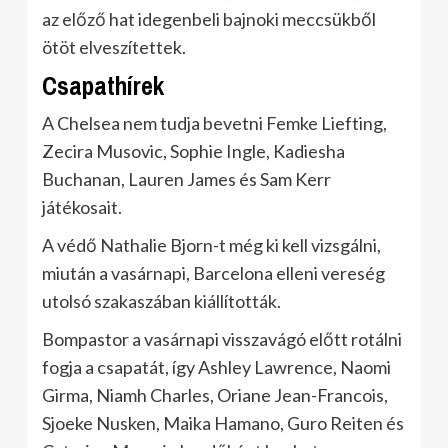
az előző hat idegenbeli bajnoki meccsükből
ötöt elveszítettek.
Csapathírek
A Chelsea nem tudja bevetni Femke Liefting,
Zecira Musovic, Sophie Ingle, Kadiesha
Buchanan, Lauren James és Sam Kerr
játékosait.
A védő Nathalie Bjorn-t még ki kell vizsgálni,
miután a vasárnapi, Barcelona elleni vereség
utolsó szakaszában kiállították.
Bompastor a vasárnapi visszavágó előtt rotálni
fogja a csapatát, így Ashley Lawrence, Naomi
Girma, Niamh Charles, Oriane Jean-Francois,
Sjoeke Nusken, Maika Hamano, Guro Reiten és