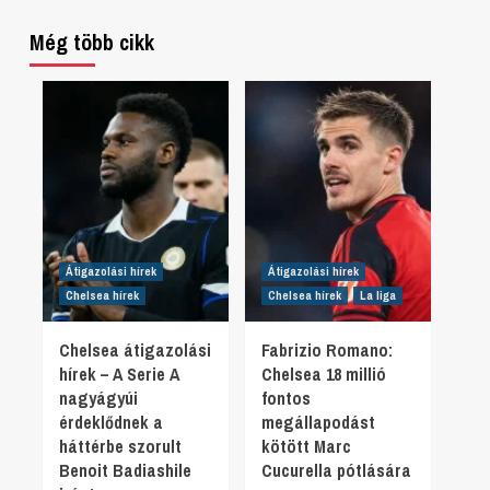
Még több cikk
Átigazolási hírek
Átigazolási hírek
Chelsea hírek
Chelsea hírek
La liga
Chelsea átigazolási
Fabrizio Romano:
hírek – A Serie A
Chelsea 18 millió
nagyágyúi
fontos
érdeklődnek a
megállapodást
háttérbe szorult
kötött Marc
Benoit Badiashile
Cucurella pótlására