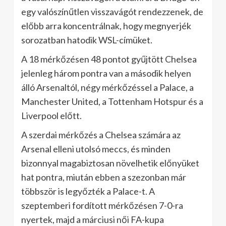
egy valószínűtlen visszavágót rendezzenek, de
előbb arra koncentrálnak, hogy megnyerjék
sorozatban hatodik WSL-címüket.
A 18 mérkőzésen 48 pontot gyűjtött Chelsea
jelenleg három pontra van a második helyen
álló Arsenaltól, négy mérkőzéssel a Palace, a
Manchester United, a Tottenham Hotspur és a
Liverpool előtt.
A szerdai mérkőzés a Chelsea számára az
Arsenal elleni utolsó meccs, és minden
bizonnyal magabiztosan növelhetik előnyüket
hat pontra, miután ebben a szezonban már
többször is legyőzték a Palace-t. A
szeptemberi fordított mérkőzésen 7-0-ra
nyertek, majd a márciusi női FA-kupa