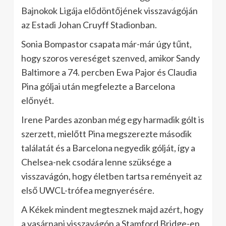
Bajnokok Ligája elődöntőjének visszavágóján
az Estadi Johan Cruyff Stadionban.
Sonia Bompastor csapata már-már úgy tűnt,
hogy szoros vereséget szenved, amikor Sandy
Baltimore a 74. percben Ewa Pajor és Claudia
Pina góljai után megfelezte a Barcelona
előnyét.
Irene Pardes azonban még egy harmadik gólt is
szerzett, mielőtt Pina megszerezte második
találatát és a Barcelona negyedik gólját, így a
Chelsea-nek csodára lenne szüksége a
visszavágón, hogy életben tartsa reményeit az
első UWCL-trófea megnyerésére.
A Kékek mindent megtesznek majd azért, hogy
a vasárnapi visszavágón a Stamford Bridge-en