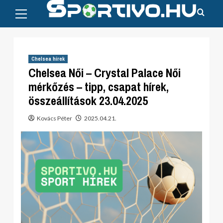
Primary
Skip
Menu
to
content
Chelsea hírek
Chelsea Női – Crystal Palace Női
mérkőzés – tipp, csapat hírek,
összeállítások 23.04.2025
Kovács Péter
2025.04.21.