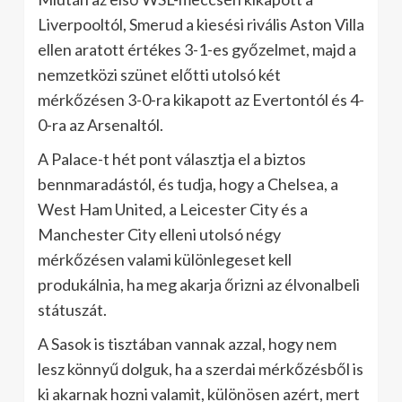
Liverpooltól, Smerud a kiesési rivális Aston Villa
ellen aratott értékes 3-1-es győzelmet, majd a
nemzetközi szünet előtti utolsó két
mérkőzésen 3-0-ra kikapott az Evertontól és 4-
0-ra az Arsenaltól.
A Palace-t hét pont választja el a biztos
bennmaradástól, és tudja, hogy a Chelsea, a
West Ham United, a Leicester City és a
Manchester City elleni utolsó négy
mérkőzésen valami különlegeset kell
produkálnia, ha meg akarja őrizni az élvonalbeli
státuszát.
A Sasok is tisztában vannak azzal, hogy nem
lesz könnyű dolguk, ha a szerdai mérkőzésből is
ki akarnak hozni valamit, különösen azért, mert