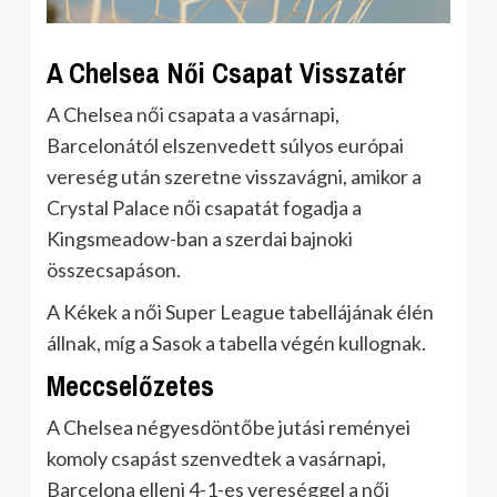
A Chelsea Női Csapat Visszatér
A Chelsea női csapata a vasárnapi,
Barcelonától elszenvedett súlyos európai
vereség után szeretne visszavágni, amikor a
Crystal Palace női csapatát fogadja a
Kingsmeadow-ban a szerdai bajnoki
összecsapáson.
A Kékek a női Super League tabellájának élén
állnak, míg a Sasok a tabella végén kullognak.
Meccselőzetes
A Chelsea négyesdöntőbe jutási reményei
komoly csapást szenvedtek a vasárnapi,
Barcelona elleni 4-1-es vereséggel a női