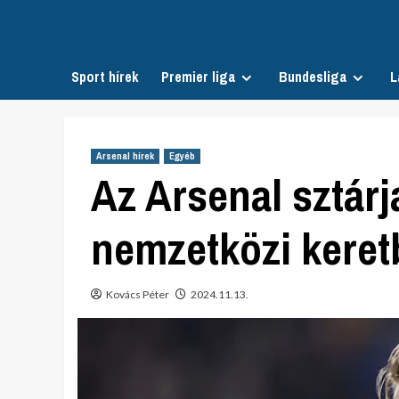
Skip
to
content
Sport hírek
Premier liga
Bundesliga
L
Arsenal hírek
Egyéb
Az Arsenal sztárj
nemzetközi keret
Kovács Péter
2024.11.13.