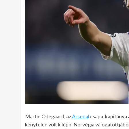
Martin Odegaard, az
Arsenal
csapatkapitánya 
kénytelen volt kilépni Norvégia válogatottjábó