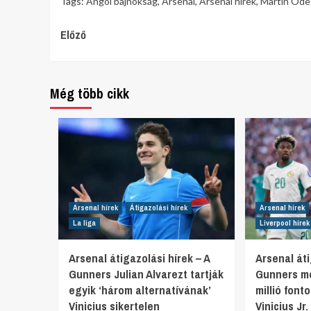
Tags:
Angol bajnokság
,
Arsenal
,
Arsenal hírek
,
Martin Ode
Continue
Előző
Reading
Még több cikk
Arsenal hírek
Átigazolási hírek
Arsenal hírek
La liga
Liverpool hírek
Arsenal átigazolási hírek – A
Arsenal áti
Gunners Julian Alvarezt tartják
Gunners mo
egyik ‘három alternatívának’
millió font
Vinicius sikertelen
Vinicius Jr