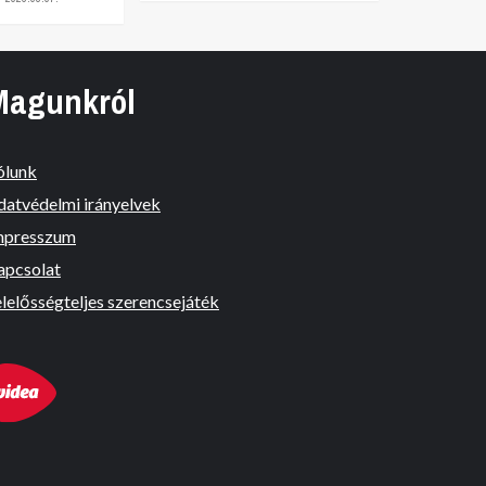
Magunkról
ólunk
datvédelmi irányelvek
mpresszum
apcsolat
lelősségteljes szerencsejáték