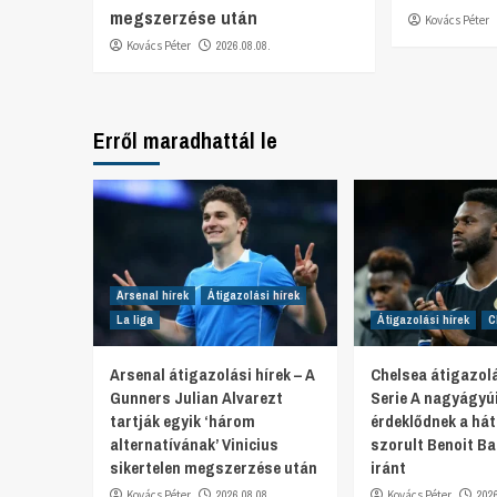
megszerzése után
Kovács Péter
Kovács Péter
2026.08.08.
Erről maradhattál le
Arsenal hírek
Átigazolási hírek
La liga
Átigazolási hírek
C
Arsenal átigazolási hírek – A
Chelsea átigazolá
Gunners Julian Alvarezt
Serie A nagyágyú
tartják egyik ‘három
érdeklődnek a hát
alternatívának’ Vinicius
szorult Benoit Ba
sikertelen megszerzése után
iránt
Kovács Péter
2026.08.08.
Kovács Péter
202