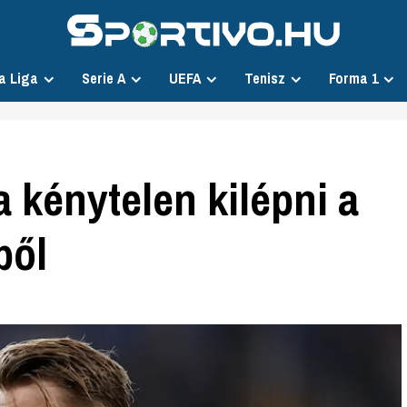
a Liga
Serie A
UEFA
Tenisz
Forma 1
a kénytelen kilépni a
ből