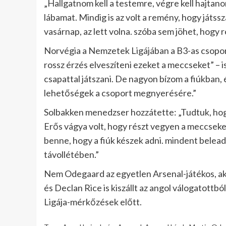
„Hallgatnom kell a testemre, végre kell hajtano
lábamat. Mindig is az volt a remény, hogy játs
vasárnap, az lett volna. szóba sem jöhet, hogy 
Norvégia a Nemzetek Ligájában a B3-as csoport é
rossz érzés elveszíteni ezeket a meccseket” – 
csapattal játszani. De nagyon bízom a fiúkban,
lehetőségek a csoport megnyerésére.”
Solbakken menedzser hozzátette: „Tudtuk, hogy
Erős vágya volt, hogy részt vegyen a meccseke
benne, hogy a fiúk készek adni. mindent belead
távollétében.”
Nem Odegaard az egyetlen Arsenal-játékos, ak
és Declan Rice is kiszállt az angol válogatottb
Ligája-mérkőzések előtt.