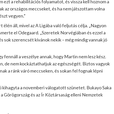
m ezt a rehabilitációs folyamatot, és vissza kell hoznom a
szak az országos meccseket, és ha nem játszottam volna
részt vegyen.”
lén áll, mivel az A Ligába való feljutás célja. „Nagyon
ismerte el Odegaard. „Szeretek Norvégiában és ezzel a
 és sok szerencsét kívánok nekik – még mindig vannak jó
 fennáll a veszélye annak, hogy Martin nem lesz kész.
n, de nem kockáztathatjuk az egészségét. Biztos vagyok
nak a ránk váró meccseken, és sokan fel fognak lépni
i kihagyta a novemberi válogatott szünetet. Bukayo Saka
ól a Görögország és az Ír Köztársaság elleni Nemzetek