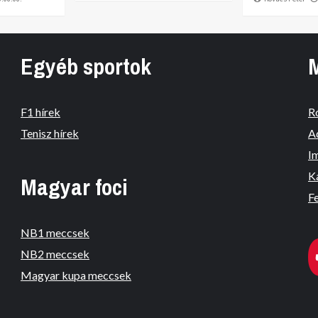
Egyéb sportok
F1 hírek
R
Tenisz hírek
A
I
K
Magyar foci
Fe
NB1 meccsek
NB2 meccsek
Magyar kupa meccsek