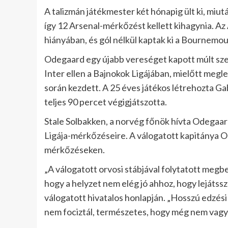
A talizmán játékmester két hónapig ült ki, mi
így 12 Arsenal-mérkőzést kellett kihagynia. 
hiányában, és gól nélkül kaptak ki a Bournemou
Odegaard egy újabb vereséget kapott múlt sze
Inter ellen a Bajnokok Ligájában, mielőtt megl
során kezdett. A 25 éves játékos létrehozta Gab
teljes 90 percet végigjátszotta.
Stale Solbakken, a norvég főnök hívta Odegaa
Ligája-mérkőzéseire. A válogatott kapitánya O
mérkőzéseken.
„A válogatott orvosi stábjával folytatott megb
hogy a helyzet nem elég jó ahhoz, hogy lejáts
válogatott hivatalos honlapján. „Hosszú edzési
nem fociztál, természetes, hogy még nem vag