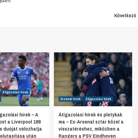
gaard
Következő
Átigazolási hírek
Arsenal hírek
Átigazolási hírek
gazolási hírek – A
Átigazolási hírek és pletykák
st a Liverpool 188
ma – Ex-Arsenal sztár közel a
os duóját célozhatja
visszatéréshez, miközben a
. elutasítása után
Rangers a PSV Eindhoven