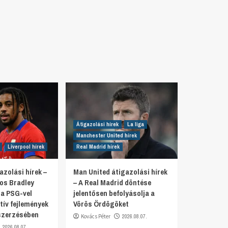
Átigazolási hírek
La liga
Manchester United hírek
Liverpool hírek
Real Madrid hírek
azolási hírek –
Man United átigazolási hírek
tos Bradley
– A Real Madrid döntése
 a PSG-vel
jelentősen befolyásolja a
tív fejlemények
Vörös Ördögöket
szerzésében
Kovács Péter
2026.08.07.
2026.08.07.