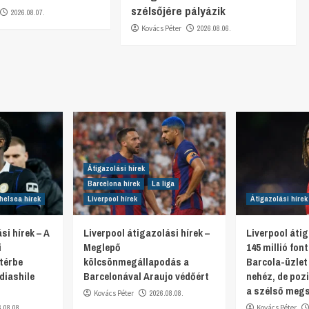
szélsőjére pályázik
2026.08.07.
Kovács Péter
2026.08.06.
Átigazolási hírek
Barcelona hírek
La liga
helsea hírek
Liverpool hírek
Átigazolási hírek
si hírek – A
Liverpool átigazolási hírek –
Liverpool átig
i
Meglepő
145 millió fon
térbe
kölcsönmegállapodás a
Barcola-üzlet
diashile
Barcelonával Araujo védőért
nehéz, de pozi
a szélső meg
Kovács Péter
2026.08.08.
6.08.08.
Kovács Péter