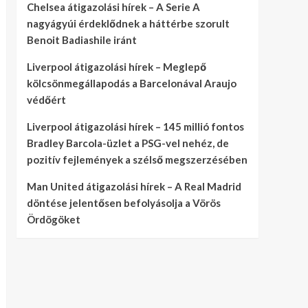
Chelsea átigazolási hírek – A Serie A
nagyágyúi érdeklődnek a háttérbe szorult
Benoit Badiashile iránt
Liverpool átigazolási hírek – Meglepő
kölcsönmegállapodás a Barcelonával Araujo
védőért
Liverpool átigazolási hírek – 145 millió fontos
Bradley Barcola-üzlet a PSG-vel nehéz, de
pozitív fejlemények a szélső megszerzésében
Man United átigazolási hírek – A Real Madrid
döntése jelentősen befolyásolja a Vörös
Ördögöket