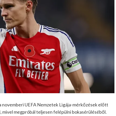
a novemberi UEFA Nemzetek Ligája-mérkőzések előtt
l, mivel megpróbál teljesen felépülni bokasérüléséből.