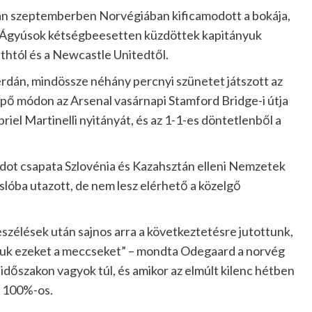
után szeptemberben Norvégiában kificamodott a bokája,
Az Ágyúsok kétségbeesetten küzdöttek kapitányuk
thtól és a Newcastle Unitedtől.
rdán, mindössze néhány percnyi szünetet játszott az
epő módon az Arsenal vasárnapi Stamford Bridge-i útja
riel Martinelli nyitányát, és az 1-1-es döntetlenből a
rdot csapata Szlovénia és Kazahsztán elleni Nemzetek
slóba utazott, de nem lesz elérhető a közelgő
eszélések után sajnos arra a következtetésre jutottunk,
szuk ezeket a meccseket” – mondta Odegaard a norvég
 időszakon vagyok túl, és amikor az elmúlt kilenc hétben
y 100%-os.