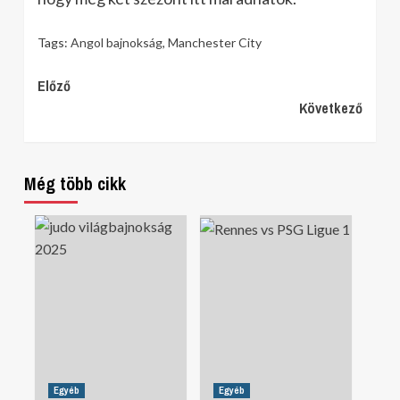
Tags:
Angol bajnokság
,
Manchester City
Continue
Előző
Következő
Reading
Még több cikk
Egyéb
Egyéb