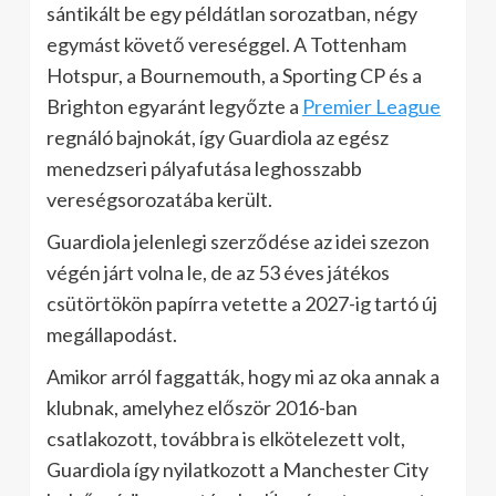
sántikált be egy példátlan sorozatban, négy
egymást követő vereséggel. A Tottenham
Hotspur, a Bournemouth, a Sporting CP és a
Brighton egyaránt legyőzte a
Premier League
regnáló bajnokát, így Guardiola az egész
menedzseri pályafutása leghosszabb
vereségsorozatába került.
Guardiola jelenlegi szerződése az idei szezon
végén járt volna le, de az 53 éves játékos
csütörtökön papírra vetette a 2027-ig tartó új
megállapodást.
Amikor arról faggatták, hogy mi az oka annak a
klubnak, amelyhez először 2016-ban
csatlakozott, továbbra is elkötelezett volt,
Guardiola így nyilatkozott a Manchester City