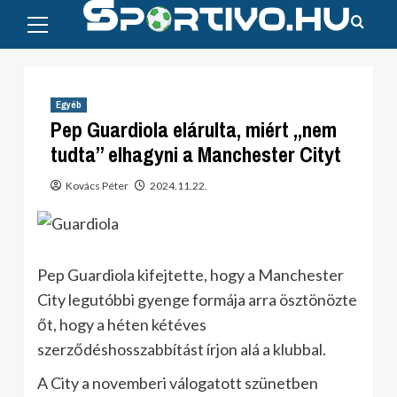
Primary
Skip
Menu
to
content
Egyéb
Pep Guardiola elárulta, miért „nem
tudta” elhagyni a Manchester Cityt
Kovács Péter
2024.11.22.
Pep Guardiola kifejtette, hogy a Manchester
City legutóbbi gyenge formája arra ösztönözte
őt, hogy a héten kétéves
szerződéshosszabbítást írjon alá a klubbal.
A City a novemberi válogatott szünetben