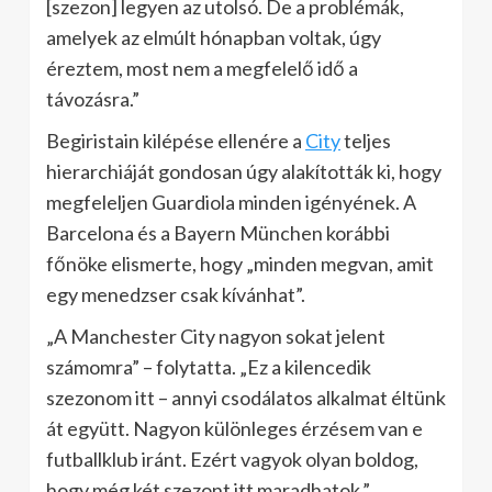
[szezon] legyen az utolsó. De a problémák,
amelyek az elmúlt hónapban voltak, úgy
éreztem, most nem a megfelelő idő a
távozásra.”
Begiristain kilépése ellenére a
City
teljes
hierarchiáját gondosan úgy alakították ki, hogy
megfeleljen Guardiola minden igényének. A
Barcelona és a Bayern München korábbi
főnöke elismerte, hogy „minden megvan, amit
egy menedzser csak kívánhat”.
„A Manchester City nagyon sokat jelent
számomra” – folytatta. „Ez a kilencedik
szezonom itt – annyi csodálatos alkalmat éltünk
át együtt. Nagyon különleges érzésem van e
futballklub iránt. Ezért vagyok olyan boldog,
hogy még két szezont itt maradhatok.”