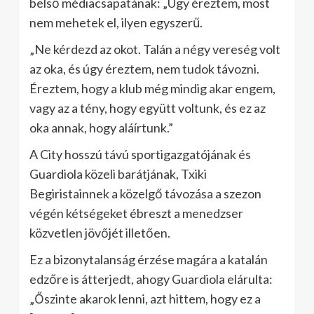
belső médiacsapatának: „Úgy éreztem, most
nem mehetek el, ilyen egyszerű.
„Ne kérdezd az okot. Talán a négy vereség volt
az oka, és úgy éreztem, nem tudok távozni.
Éreztem, hogy a klub még mindig akar engem,
vagy az a tény, hogy együtt voltunk, és ez az
oka annak, hogy aláírtunk.”
A City hosszú távú sportigazgatójának és
Guardiola közeli barátjának, Txiki
Begiristainnek a közelgő távozása a szezon
végén kétségeket ébreszt a menedzser
közvetlen jövőjét illetően.
Ez a bizonytalanság érzése magára a katalán
edzőre is átterjedt, ahogy Guardiola elárulta:
„Őszinte akarok lenni, azt hittem, hogy ez a