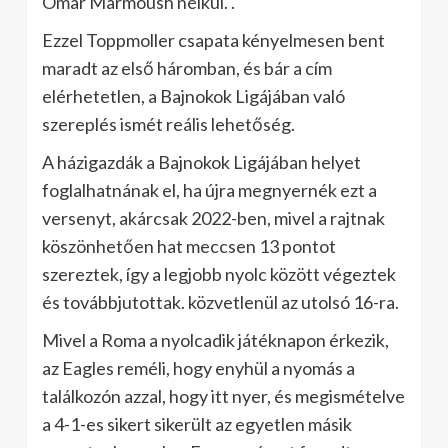
Omar Marmoush nélkül. .
Ezzel Toppmoller csapata kényelmesen bent
maradt az első háromban, és bár a cím
elérhetetlen, a Bajnokok Ligájában való
szereplés ismét reális lehetőség.
A házigazdák a Bajnokok Ligájában helyet
foglalhatnának el, ha újra megnyernék ezt a
versenyt, akárcsak 2022-ben, mivel a rajtnak
köszönhetően hat meccsen 13 pontot
szereztek, így a legjobb nyolc között végeztek
és továbbjutottak. közvetlenül az utolsó 16-ra.
Mivel a Roma a nyolcadik játéknapon érkezik,
az Eagles reméli, hogy enyhül a nyomás a
találkozón azzal, hogy itt nyer, és megismételve
a 4-1-es sikert sikerült az egyetlen másik