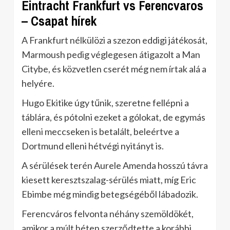
Eintracht Frankfurt vs Ferencvaros
– Csapat hírek
A Frankfurt nélkülözi a szezon eddigi játékosát,
Marmoush pedig véglegesen átigazolt a Man
Citybe, és közvetlen cserét még nem írtak alá a
helyére.
Hugo Ekitike úgy tűnik, szeretne fellépni a
táblára, és pótolni ezeket a gólokat, de egymás
elleni meccseken is betalált, beleértve a
Dortmund elleni hétvégi nyitányt is.
A sérülések terén Aurele Amenda hosszú távra
kiesett keresztszalag-sérülés miatt, míg Eric
Ebimbe még mindig betegségéből lábadozik.
Ferencváros felvonta néhány szemöldökét,
amikor a múlt héten szerződtette a korábbi