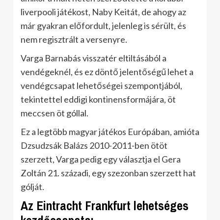
liverpooli játékost, Naby Keitát, de ahogy az
már gyakran előfordult, jelenleg is sérült, és
nem regisztrált a versenyre.
Varga Barnabás visszatér eltiltásából a
vendégeknél, és ez döntő jelentőségű lehet a
vendégcsapat lehetőségei szempontjából,
tekintettel eddigi kontinensformájára, öt
meccsen öt góllal.
Ez a legtöbb magyar játékos Európában, amióta
Dzsudzsák Balázs 2010-2011-ben ötöt
szerzett, Varga pedig egy választja el Gera
Zoltán 21. századi, egy szezonban szerzett hat
gólját.
Az Eintracht Frankfurt lehetséges