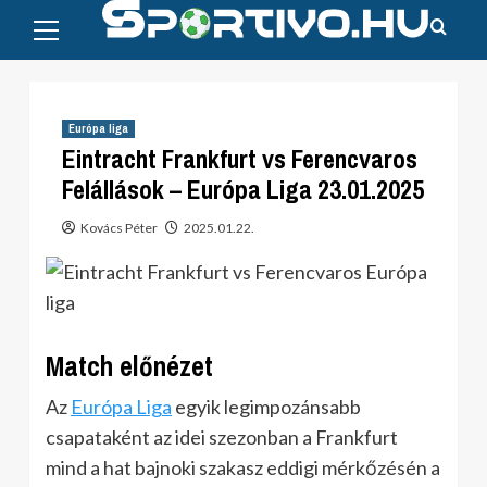
Primary
Skip
Menu
to
content
Európa liga
Eintracht Frankfurt vs Ferencvaros
Felállások – Európa Liga 23.01.2025
Kovács Péter
2025.01.22.
Match előnézet
Az
Európa Liga
egyik legimpozánsabb
csapataként az idei szezonban a Frankfurt
mind a hat bajnoki szakasz eddigi mérkőzésén a