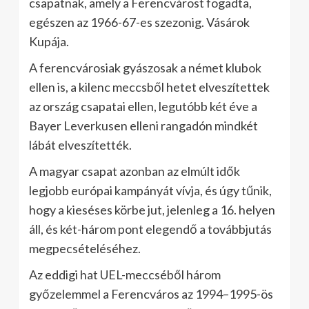
csapatnak, amely a Ferencvárost fogadta,
egészen az 1966-67-es szezonig. Vásárok
Kupája.
A ferencvárosiak gyászosak a német klubok
ellen is, a kilenc meccsből hetet elveszítettek
az ország csapatai ellen, legutóbb két éve a
Bayer Leverkusen elleni rangadón mindkét
lábát elveszítették.
A magyar csapat azonban az elmúlt idők
legjobb európai kampányát vívja, és úgy tűnik,
hogy a kieséses körbe jut, jelenleg a 16. helyen
áll, és két-három pont elegendő a továbbjutás
megpecsételéséhez.
Az eddigi hat UEL-meccséből három
győzelemmel a Ferencváros az 1994–1995-ös