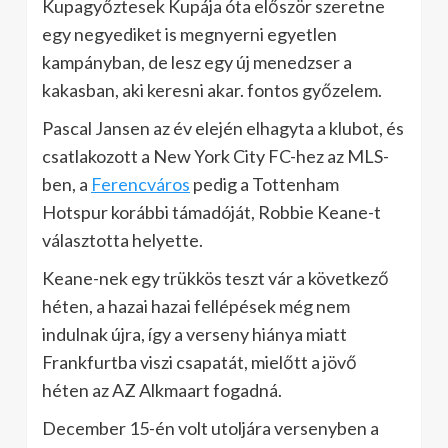
Kupagyőztesek Kupája óta először szeretne
egy negyediket is megnyerni egyetlen
kampányban, de lesz egy új menedzser a
kakasban, aki keresni akar. fontos győzelem.
Pascal Jansen az év elején elhagyta a klubot, és
csatlakozott a New York City FC-hez az MLS-
ben, a
Ferencváros
pedig a Tottenham
Hotspur korábbi támadóját, Robbie Keane-t
választotta helyette.
Keane-nek egy trükkös teszt vár a következő
héten, a hazai hazai fellépések még nem
indulnak újra, így a verseny hiánya miatt
Frankfurtba viszi csapatát, mielőtt a jövő
héten az AZ Alkmaart fogadná.
December 15-én volt utoljára versenyben a