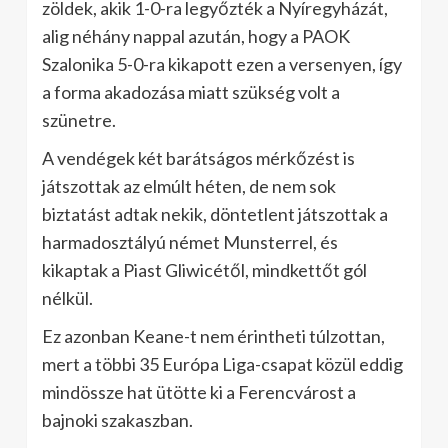
zöldek, akik 1-0-ra legyőzték a Nyíregyházát,
alig néhány nappal azután, hogy a PAOK
Szalonika 5-0-ra kikapott ezen a versenyen, így
a forma akadozása miatt szükség volt a
szünetre.
A vendégek két barátságos mérkőzést is
játszottak az elmúlt héten, de nem sok
biztatást adtak nekik, döntetlent játszottak a
harmadosztályú német Munsterrel, és
kikaptak a Piast Gliwicétől, mindkettőt gól
nélkül.
Ez azonban Keane-t nem érintheti túlzottan,
mert a többi 35 Európa Liga-csapat közül eddig
mindössze hat ütötte ki a Ferencvárost a
bajnoki szakaszban.