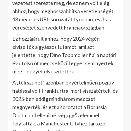
vezetést szerezte meg, de ez nem volt elég
ahhoz, hogy meghosszabbítsa veretlenségét,
18 meccses UEL-sorozatát Lyonban, és 3-as
vereséget szenvedett Franciaországban.
Ez hozzájárult ahhoz, hogy 2024 végén
elviselték a gyászos futamot, ami azt
jelentette, hogy Dino Toppmoller fiai a naptári
év utolsó öt meccse közül egyet sem nyertek
meg – négyet elveszítettek.
A „téli szünet” azonban egyértelműen pozitív
hatással volt Frankfurtra, mert visszatértek, és
2025-ben eddig mindhárom meccset
megnyerték, és ezt a sorozatot a Borussia
Dortmund elleni hétvégi győzelemmel
folytatták, a Manchester Cityhez tartozó