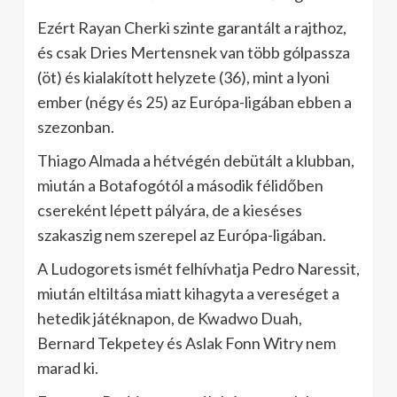
Ezért Rayan Cherki szinte garantált a rajthoz,
és csak Dries Mertensnek van több gólpassza
(öt) és kialakított helyzete (36), mint a lyoni
ember (négy és 25) az Európa-ligában ebben a
szezonban.
Thiago Almada a hétvégén debütált a klubban,
miután a Botafogótól a második félidőben
csereként lépett pályára, de a kieséses
szakaszig nem szerepel az Európa-ligában.
A Ludogorets ismét felhívhatja Pedro Naressit,
miután eltiltása miatt kihagyta a vereséget a
hetedik játéknapon, de Kwadwo Duah,
Bernard Tekpetey és Aslak Fonn Witry nem
marad ki.