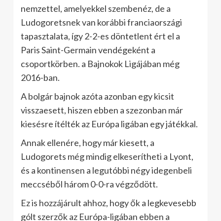
nemzettel, amelyekkel szembenéz, de a
Ludogoretsnek van korábbi franciaországi
tapasztalata, így 2-2-es döntetlent ért el a
Paris Saint-Germain vendégeként a
csoportkörben. a Bajnokok Ligájában még
2016-ban.
A bolgár bajnok azóta azonban egy kicsit
visszaesett, hiszen ebben a szezonban már
kiesésre ítélték az Európa ligában egy játékkal.
Annak ellenére, hogy már kiesett, a
Ludogorets még mindig elkeserítheti a Lyont,
és a kontinensen a legutóbbi négy idegenbeli
meccséből három 0-0-ra végződött.
Ez is hozzájárult ahhoz, hogy ők a legkevesebb
gólt szerzők az Európa-ligában ebben a