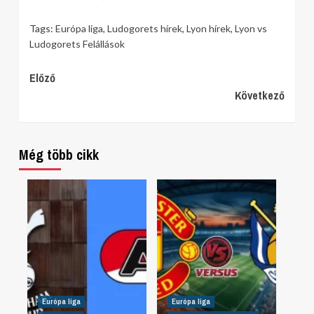
Tags:
Európa liga
,
Ludogorets hírek
,
Lyon hírek
,
Lyon vs
Ludogorets Felállások
Continue
Előző
Következő
Reading
Még több cikk
Európa liga
Európa liga