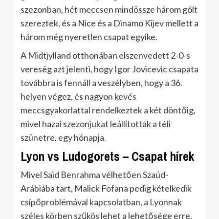
szezonban, hét meccsen mindössze három gólt
szereztek, és a Nice és a Dinamo Kijev mellett a
három még nyeretlen csapat egyike.
A Midtjylland otthonában elszenvedett 2-0-s
vereség azt jelenti, hogy Igor Jovicevic csapata
továbbra is fennáll a veszélyben, hogy a 36.
helyen végez, és nagyon kevés
meccsgyakorlattal rendelkeztek a két döntőig,
mivel hazai szezonjukat leállították a téli
szünetre. egy hónapja.
Lyon vs Ludogorets – Csapat hírek
Mivel Said Benrahma vélhetően Szaúd-
Arábiába tart, Malick Fofana pedig kételkedik
csípőproblémával kapcsolatban, a Lyonnak
széles körben szűkös lehet a lehetősége erre.