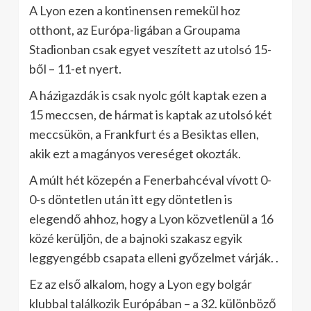
A Lyon ezen a kontinensen remekül hoz
otthont, az Európa-ligában a Groupama
Stadionban csak egyet veszített az utolsó 15-
ből – 11-et nyert.
A házigazdák is csak nyolc gólt kaptak ezen a
15 meccsen, de hármat is kaptak az utolsó két
meccsükön, a Frankfurt és a Besiktas ellen,
akik ezt a magányos vereséget okozták.
A múlt hét közepén a Fenerbahcéval vívott 0-
0-s döntetlen után itt egy döntetlen is
elegendő ahhoz, hogy a Lyon közvetlenül a 16
közé kerüljön, de a bajnoki szakasz egyik
leggyengébb csapata elleni győzelmet várják. .
Ez az első alkalom, hogy a Lyon egy bolgár
klubbal találkozik Európában – a 32. különböző