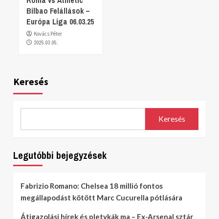
Bilbao Felállások –
Európa Liga 06.03.25
Kovács Péter
2025.03.05.
Keresés
Keresés
Legutóbbi bejegyzések
Fabrizio Romano: Chelsea 18 millió fontos
megállapodást kötött Marc Cucurella pótlására
Átigazolási hírek és pletykák ma – Ex-Arsenal sztár