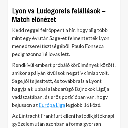
Lyon vs Ludogorets felállások –
Match előnézet
Kedd reggel felröppent a hír, hogy alig több
mint egy év után Sage-et felmentették Lyon
menedzserei tisztségéből, Paulo Fonseca
pedig azonnali éllovas lett.
Rendkívül embert próbáló körülmények között,
amikor a pályán kívül sok negatív címlap volt,
Sage jól teljesített, és továbbra is a Lyont
hagyja a klubbal a labdarúgó Bajnokok Ligája
vadászatában, és erős pozícióban van, hogy
bejusson az
Európa Liga
legjobb 16 közé.
Az Eintracht Frankfurt elleni hatodik játéknapi
győzelem után azonban a forma gyorsan