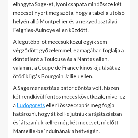
elhagyta Sage-et, lyoni csapata mindössze két
meccset nyert meg azóta, hogy a tabella utolsó
helyén álló Montpellier és a negyedosztályú
Feignies-Aulnoye ellen küzdött.
A legutóbbi öt meccsük közül egyik sem
végződött győzelemmel, ez magában foglalja a
döntetlent a Toulouse és a Nantes ellen,
valamint a Coupe de France kínos kijutását az
ötödik ligás Bourgoin Jallieu ellen.
A Sage menesztése bátor döntés volt, hiszen
két rendkívül fontos meccs következik, mivel ez
a
Ludogorets
elleni összecsapás meg fogja
határozni, hogy át kell-e jutniuk a rájátszásban
és játszaniuk kell-e még két meccset, mielőtt
Marseille-be indulnának a hétvégén.