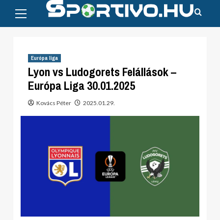
Primary
Skip
Menu
to
content
Európa liga
Lyon vs Ludogorets Felállások –
Európa Liga 30.01.2025
Kovács Péter
2025.01.29.