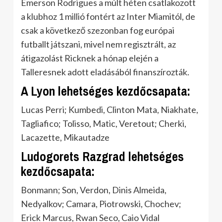
Emerson Rodrigues a múlt héten csatlakozott
a klubhoz 1 millió fontért az Inter Miamitól, de
csak a következő szezonban fog európai
futballt játszani, mivel nem regisztrált, az
átigazolást Ricknek a hónap elején a
Talleresnek adott eladásából finanszírozták.
A Lyon lehetséges kezdőcsapata:
Lucas Perri; Kumbedi, Clinton Mata, Niakhate,
Tagliafico; Tolisso, Matic, Veretout; Cherki,
Lacazette, Mikautadze
Ludogorets Razgrad lehetséges
kezdőcsapata:
Bonmann; Son, Verdon, Dinis Almeida,
Nedyalkov; Camara, Piotrowski, Chochev;
Erick Marcus, Rwan Seco, Caio Vidal