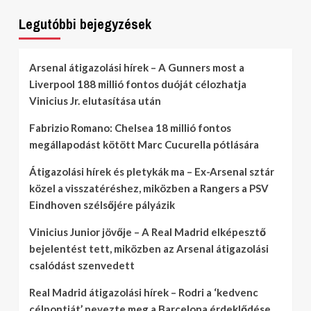
Legutóbbi bejegyzések
Arsenal átigazolási hírek – A Gunners most a
Liverpool 188 millió fontos duóját célozhatja
Vinicius Jr. elutasítása után
Fabrizio Romano: Chelsea 18 millió fontos
megállapodást kötött Marc Cucurella pótlására
Átigazolási hírek és pletykák ma – Ex-Arsenal sztár
közel a visszatéréshez, miközben a Rangers a PSV
Eindhoven szélsőjére pályázik
Vinicius Junior jövője – A Real Madrid elképesztő
bejelentést tett, miközben az Arsenal átigazolási
csalódást szenvedett
Real Madrid átigazolási hírek – Rodri a ‘kedvenc
célpontját’ nevezte meg a Barcelona érdeklődése