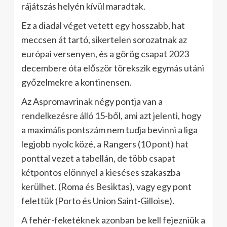
rájátszás helyén kívül maradtak.
Ez a diadal véget vetett egy hosszabb, hat
meccsen át tartó, sikertelen sorozatnak az
európai versenyen, és a görög csapat 2023
decembere óta először törekszik egymás utáni
győzelmekre a kontinensen.
Az Aspromavrinak négy pontja van a
rendelkezésre álló 15-ből, ami azt jelenti, hogy
a maximális pontszám nem tudja bevinni a liga
legjobb nyolc közé, a Rangers (10 pont) hat
ponttal vezet a tabellán, de több csapat
kétpontos előnnyel a kieséses szakaszba
kerülhet. (Roma és Besiktas), vagy egy pont
felettük (Porto és Union Saint-Gilloise).
A fehér-feketéknek azonban be kell fejezniük a