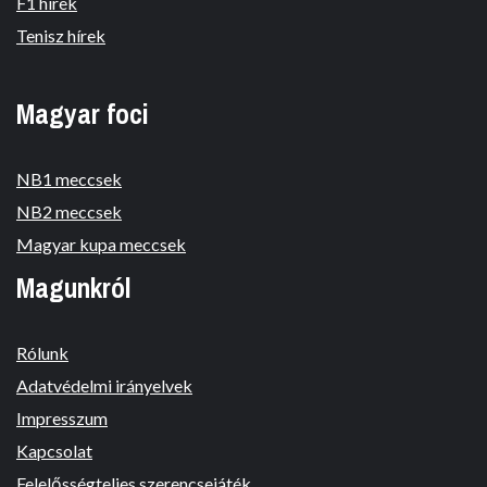
F1 hírek
Tenisz hírek
Magyar foci
NB1 meccsek
NB2 meccsek
Magyar kupa meccsek
Magunkról
Rólunk
Adatvédelmi irányelvek
Impresszum
Kapcsolat
Felelősségteljes szerencsejáték