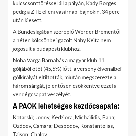
kulcscsonttöréssel áll a pályán, Kady Borges
pedig a ZTE elleni vasárnapi bajnokin, 34 perc
után kiesett.
A Bundesligában szereplő Werder Brementől
a héten kölcsönbe igazolt Naby Keita nem
jogosult a budapesti klubhoz.
Noha Varga Barnabás a magyar klub 11
góljából ötöt (45,5%) lőtt, a verseny élvonalbeli
gólkirályát eltiltották, miután megszerezte a
három sárgát, jelentősen csökkentve ezzel a
vendégcsapat veszélyét.
A PAOK lehetséges kezdőcsapata:
Kotarski; Jonny, Kedziora, Michailidis, Baba;
Ozdoev, Camara; Despodov, Konstantelias,
Taison; Chalov