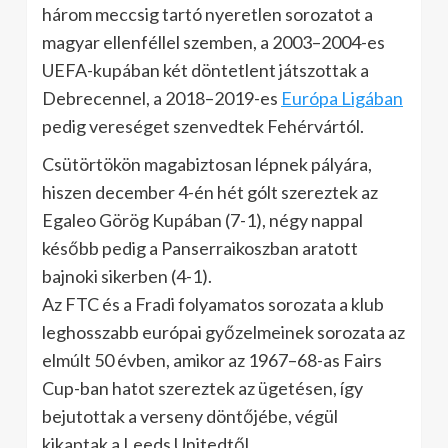
három meccsig tartó nyeretlen sorozatot a
magyar ellenféllel szemben, a 2003–2004-es
UEFA-kupában két döntetlent játszottak a
Debrecennel, a 2018–2019-es
Európa Ligában
pedig vereséget szenvedtek Fehérvártól.
Csütörtökön magabiztosan lépnek pályára,
hiszen december 4-én hét gólt szereztek az
Egaleo Görög Kupában (7-1), négy nappal
később pedig a Panserraikoszban aratott
bajnoki sikerben (4-1).
Az FTC és a Fradi folyamatos sorozata a klub
leghosszabb európai győzelmeinek sorozata az
elmúlt 50 évben, amikor az 1967–68-as Fairs
Cup-ban hatot szereztek az ügetésen, így
bejutottak a verseny döntőjébe, végül
kikaptak a Leeds Unitedtől.