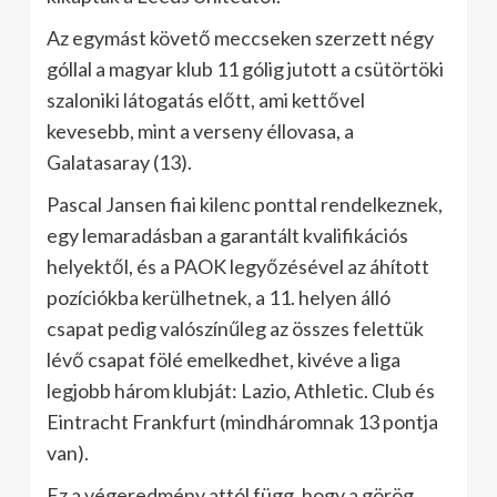
Az egymást követő meccseken szerzett négy
góllal a magyar klub 11 gólig jutott a csütörtöki
szaloniki látogatás előtt, ami kettővel
kevesebb, mint a verseny éllovasa, a
Galatasaray (13).
Pascal Jansen fiai kilenc ponttal rendelkeznek,
egy lemaradásban a garantált kvalifikációs
helyektől, és a PAOK legyőzésével az áhított
pozíciókba kerülhetnek, a 11. helyen álló
csapat pedig valószínűleg az összes felettük
lévő csapat fölé emelkedhet, kivéve a liga
legjobb három klubját: Lazio, Athletic. Club és
Eintracht Frankfurt (mindháromnak 13 pontja
van).
Ez a végeredmény attól függ, hogy a görög