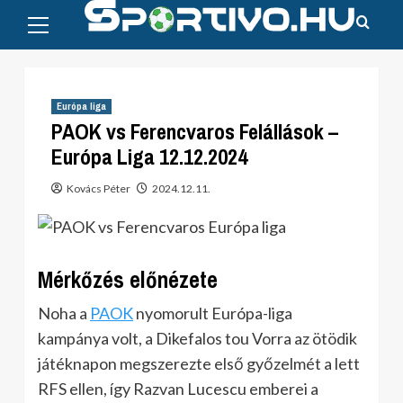
Primary
Skip
Menu
to
content
Európa liga
PAOK vs Ferencvaros Felállások –
Európa Liga 12.12.2024
Kovács Péter
2024.12.11.
Mérkőzés előnézete
Noha a
PAOK
nyomorult Európa-liga
kampánya volt, a Dikefalos tou Vorra az ötödik
játéknapon megszerezte első győzelmét a lett
RFS ellen, így Razvan Lucescu emberei a