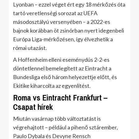
Lyonban – ezzel véget ért egy 18 mérkőzés óta
tartó veretlenségi sorozat az UEFA
másodosztályú versenyében – a 2022-es
bajnok korábban öt zsinórban nyert idegenbeli
Európa Liga-mérkőzésen, így élvezhetik a
római utazást.
A Hoffenheim elleni eseménydús 2-2-es
döntetlennel bemelegített az Eintracht a
Bundesliga első három helyezettje előtt, és
Ekitike kiharcolta az egyenlítést.
Roma vs Eintracht Frankfurt –
Csapat hírek
Miután vasárnap több változtatást is
végrehajtott – például a pihenő sztárember,
Paulo Dybala és Devyne Rensch