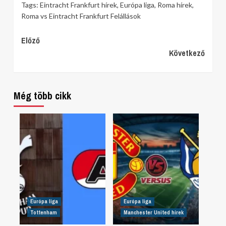
Tags:
Eintracht Frankfurt hírek
,
Európa liga
,
Roma hírek
,
Roma vs Eintracht Frankfurt Felállások
Continue
Előző
Következő
Reading
Még több cikk
Európa liga
Európa liga
Tottenham
Manchester United hírek