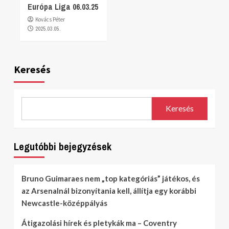
Európa Liga 06.03.25
Kovács Péter
2025.03.05.
Keresés
Keresés
Legutóbbi bejegyzések
Bruno Guimaraes nem „top kategóriás” játékos, és
az Arsenalnál bizonyítania kell, állítja egy korábbi
Newcastle-középpályás
Átigazolási hírek és pletykák ma – Coventry