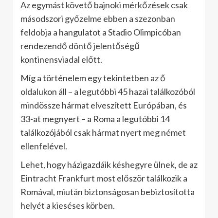
Az egymást követő bajnoki mérkőzések csak
másodszori győzelme ebben a szezonban
feldobja a hangulatot a Stadio Olimpicóban
rendezendő döntő jelentőségű
kontinensviadal előtt.
Míg a történelem egy tekintetben az ő
oldalukon áll – a legutóbbi 45 hazai találkozóból
mindössze hármat elveszített Európában, és
33-at megnyert – a Roma a legutóbbi 14
találkozójából csak hármat nyert meg német
ellenfelével.
Lehet, hogy házigazdáik késhegyre ülnek, de az
Eintracht Frankfurt most először találkozik a
Romával, miután biztonságosan bebiztosította
helyét a kieséses körben.