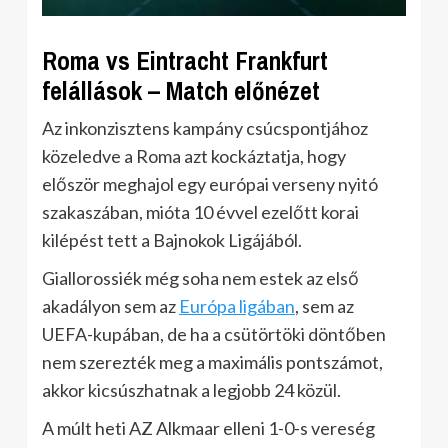
Roma vs Eintracht Frankfurt
felállások – Match előnézet
Az inkonzisztens kampány csúcspontjához
közeledve a Roma azt kockáztatja, hogy
először meghajol egy európai verseny nyitó
szakaszában, mióta 10 évvel ezelőtt korai
kilépést tett a Bajnokok Ligájából.
Giallorossiék még soha nem estek az első
akadályon sem az
Európa ligában
, sem az
UEFA-kupában, de ha a csütörtöki döntőben
nem szerezték meg a maximális pontszámot,
akkor kicsúszhatnak a legjobb 24 közül.
A múlt heti AZ Alkmaar elleni 1-0-s vereség