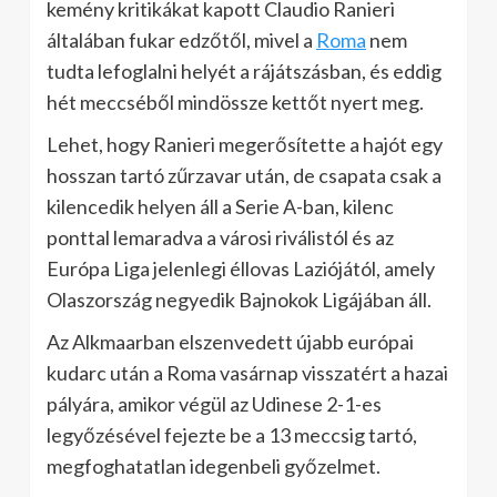
kemény kritikákat kapott Claudio Ranieri
általában fukar edzőtől, mivel a
Roma
nem
tudta lefoglalni helyét a rájátszásban, és eddig
hét meccséből mindössze kettőt nyert meg.
Lehet, hogy Ranieri megerősítette a hajót egy
hosszan tartó zűrzavar után, de csapata csak a
kilencedik helyen áll a Serie A-ban, kilenc
ponttal lemaradva a városi riválistól és az
Európa Liga jelenlegi éllovas Laziójától, amely
Olaszország negyedik Bajnokok Ligájában áll.
Az Alkmaarban elszenvedett újabb európai
kudarc után a Roma vasárnap visszatért a hazai
pályára, amikor végül az Udinese 2-1-es
legyőzésével fejezte be a 13 meccsig tartó,
megfoghatatlan idegenbeli győzelmet.