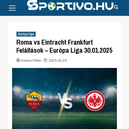
Primary
Skip
Menu
to
content
Európa liga
Roma vs Eintracht Frankfurt
Felállások – Európa Liga 30.01.2025
Kovács Péter
2025.01.29.