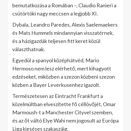
bemutatkozása a Romában –, Claudio Ranieri a
csütörtöki nagy meccsen a legjobb XI.
Dybala, Leandro Paredes, Alexis Saelemaekers
és Mats Hummels mindannyian visszatérnek,
és a házigazdák teljesen fitt keret közül
választhatnak.
Egyedül a spanyol középhátvéd, Mario
Hermoso nem lesz elérhető, mert kihagyott
edzéseket, miközben a szezon közbeni szezon
közben a Bayer Leverkusenhez igazolt.
Természetesen az Eintracht Frankfurt a
közelmúltban elveszítette fő céllövőjét, Omar
Marmoush-t a Manchester Cityvel szemben,
és az őt váltó Elye Wahi nem jogosult az Európa
Liga kieséses szakaszáig.