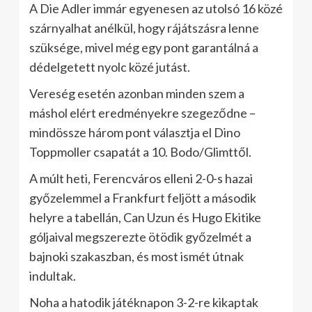
A Die Adler immár egyenesen az utolsó 16 közé
szárnyalhat anélkül, hogy rájátszásra lenne
szüksége, mivel még egy pont garantálná a
dédelgetett nyolc közé jutást.
Vereség esetén azonban minden szem a
máshol elért eredményekre szegeződne –
mindössze három pont választja el Dino
Toppmoller csapatát a 10. Bodo/Glimttől.
A múlt heti, Ferencváros elleni 2-0-s hazai
győzelemmel a Frankfurt feljött a második
helyre a tabellán, Can Uzun és Hugo Ekitike
góljaival megszerezte ötödik győzelmét a
bajnoki szakaszban, és most ismét útnak
indultak.
Noha a hatodik játéknapon 3-2-re kikaptak