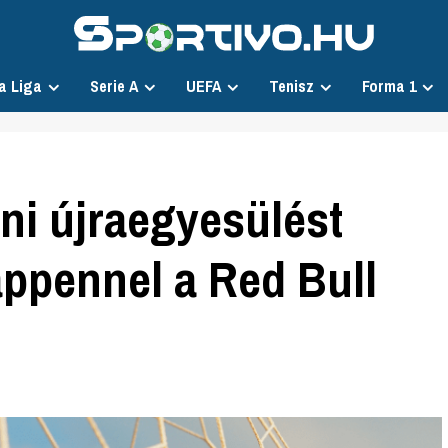
a Liga
Serie A
UEFA
Tenisz
Forma 1
ni újraegyesülést
appennel a Red Bull