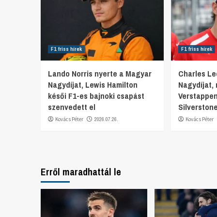
F1 friss hírek
F1 friss hírek
Lando Norris nyerte a Magyar
Charles Lec
Nagydíjat, Lewis Hamilton
Nagydíjat,
késői F1-es bajnoki csapást
Verstappen
szenvedett el
Silverston
Kovács Péter
2026.07.26.
Kovács Péter
Erről maradhattál le