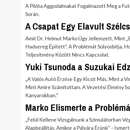
A Pilóta Aggodalmakat Fogalmazott Meg a Fut
Során.
A Csapat Egy Elavult Szélc
Amit Dr. Helmut Marko Úgy Jellemzett, Mint „
Hadsereg Épített”. A Problémát Súlyosbítja, H
Teljesítmény Között Nincs Kapcsolat.
Yuki Tsunoda a Suzukai Edz
„A Valós Autó Érzése Egy Kicsit Más, Mint a Vi
Mint Amire Számítottam. A Vezetési Élmény So
Kanyarokban.”
Marko Elismerte a Problémá
„Felül Kellene Vizsgálnunk a Szimulátorban V
Alapbeállítás, Amikor a Pályára Érünk” – Ismerte