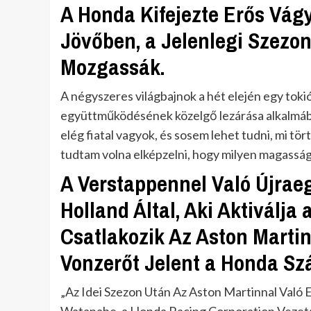
A Honda Kifejezte Erős Vágy
Jövőben, a Jelenlegi Szezon
Mozgassák.
A négyszeres világbajnok a hét elején egy tok
együttműködésének közelgő lezárása alkalmából
elég fiatal vagyok, és sosem lehet tudni, mi t
tudtam volna elképzelni, hogy milyen magasság
A Verstappennel Való Újrae
Holland Által, Aki Aktiválja
Csatlakozik Az Aston Martin
Vonzerőt Jelent a Honda Sz
„Az Idei Szezon Után Az Aston Martinnal Val