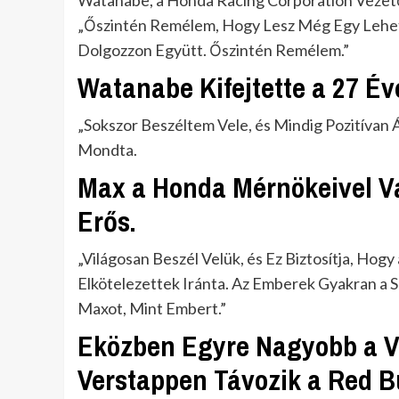
Watanabe, a Honda Racing Corporation Vezetőj
„Őszintén Remélem, Hogy Lesz Még Egy Lehe
Dolgozzon Együtt. Őszintén Remélem.”
Watanabe Kifejtette a 27 Év
„Sokszor Beszéltem Vele, és Mindig Pozitívan 
Mondta.
Max a Honda Mérnökeivel V
Erős.
„Világosan Beszél Velük, és Ez Biztosítja, Hog
Elkötelezettek Iránta. Az Emberek Gyakran a 
Maxot, Mint Embert.”
Eközben Egyre Nagyobb a V
Verstappen Távozik a Red Bu