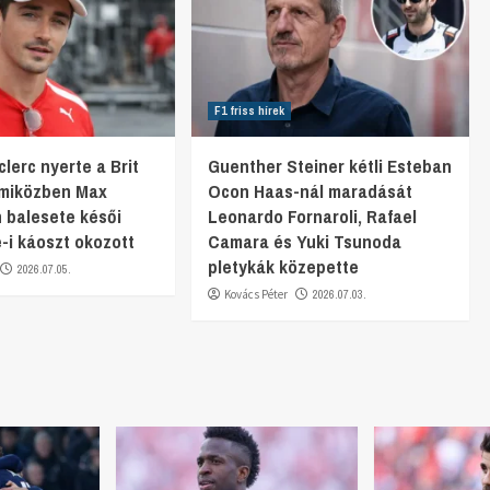
F1 friss hírek
lerc nyerte a Brit
Guenther Steiner kétli Esteban
 miközben Max
Ocon Haas-nál maradását
 balesete késői
Leonardo Fornaroli, Rafael
e-i káoszt okozott
Camara és Yuki Tsunoda
pletykák közepette
2026.07.05.
Kovács Péter
2026.07.03.