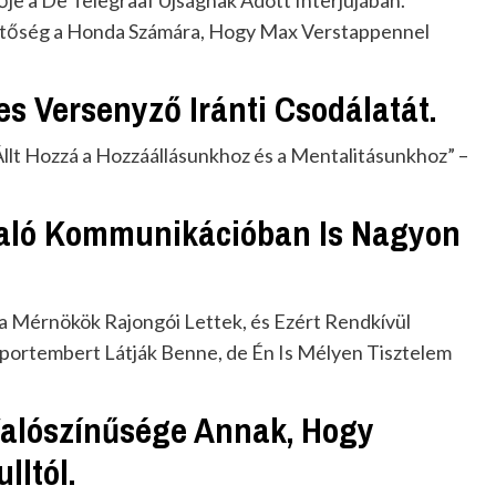
e a De Telegraaf Újságnak Adott Interjújában.
tőség a Honda Számára, Hogy Max Verstappennel
es Versenyző Iránti Csodálatát.
Állt Hozzá a Hozzáállásunkhoz és a Mentalitásunkhoz” –
aló Kommunikációban Is Nagyon
y a Mérnökök Rajongói Lettek, és Ezért Rendkívül
Sportembert Látják Benne, de Én Is Mélyen Tisztelem
alószínűsége Annak, Hogy
lltól.