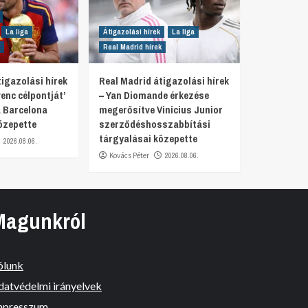
La liga
Átigazolási hírek
La liga
Real Madrid hírek
igazolási hírek
Real Madrid átigazolási hírek
venc célpontját’
– Yan Diomande érkezése
 Barcelona
megerősítve Vinicius Junior
özepette
szerződéshosszabbítási
tárgyalásai közepette
2026.08.06.
Kovács Péter
2026.08.06.
Magunkról
ólunk
datvédelmi irányelvek
mpresszum