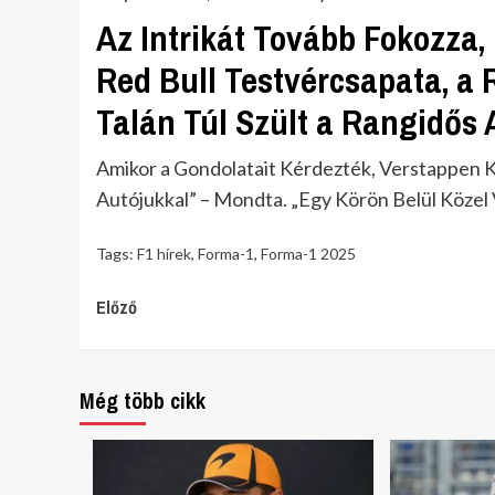
Az Intrikát Tovább Fokozza,
Red Bull Testvércsapata, a 
Talán Túl Szült a Rangidős 
Amikor a Gondolatait Kérdezték, Verstappen
Autójukkal” – Mondta. „Egy Körön Belül Közel 
Tags:
F1 hírek
,
Forma-1
,
Forma-1 2025
Continue
Előző
Reading
Még több cikk