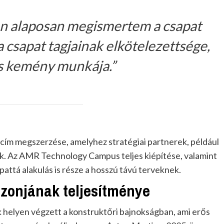
n alaposan megismertem a csapat
 csapat tagjainak elkötelezettsége,
s kemény munkája.”
 cím megszerzése, amelyhez stratégiai partnerek, például
k. Az AMR Technology Campus teljes kiépítése, valamint
pattá alakulás is része a hosszú távú terveknek.
ezonjának teljesítménye
k helyen végzett a konstruktőri bajnokságban, ami erős