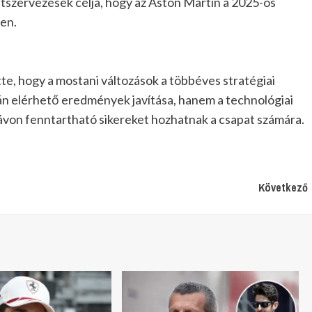
 átszervezések célja, hogy az Aston Martin a 2025-ös
en.
e, hogy a mostani változások a többéves stratégiai
yán elérhető eredmények javítása, hanem a technológiai
távon fenntartható sikereket hozhatnak a csapat számára.
Következő