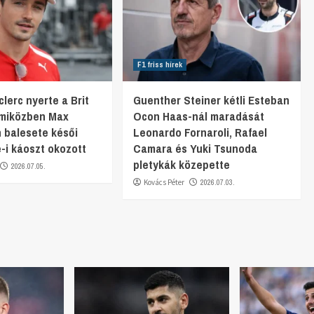
F1 friss hírek
lerc nyerte a Brit
Guenther Steiner kétli Esteban
 miközben Max
Ocon Haas-nál maradását
 balesete késői
Leonardo Fornaroli, Rafael
e-i káoszt okozott
Camara és Yuki Tsunoda
pletykák közepette
2026.07.05.
Kovács Péter
2026.07.03.