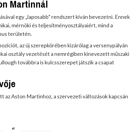
ton Martinnál
tásával egy „laposabb” rendszert kíván bevezetni. Ennek
ikai, mérnöki és teljesítményosztályaiért, mind a
us területén.
pozíciót, az új szerepkörében kizárólag a versenypályán
kai osztály vezetését a nemrégiben kinevezett műszaki
llough továbbra is kulcsszerepet játszik a csapat
övője
t az Aston Martinhoz, a szervezeti változások kapcsán