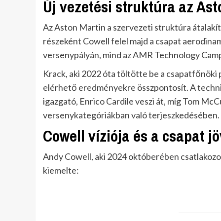
Új vezetési struktúra az As
Az Aston Martin a szervezeti struktúra átalakí
részeként Cowell felel majd a csapat aerodinam
versenypályán, mind az AMR Technology Camp
Krack, aki 2022 óta töltötte be a csapatfőnöki 
elérhető eredményekre összpontosít. A techni
igazgató, Enrico Cardile veszi át, míg Tom McCu
versenykategóriákban való terjeszkedésében.
Cowell víziója és a csapat j
Andy Cowell, aki 2024 októberében csatlakozot
kiemelte: