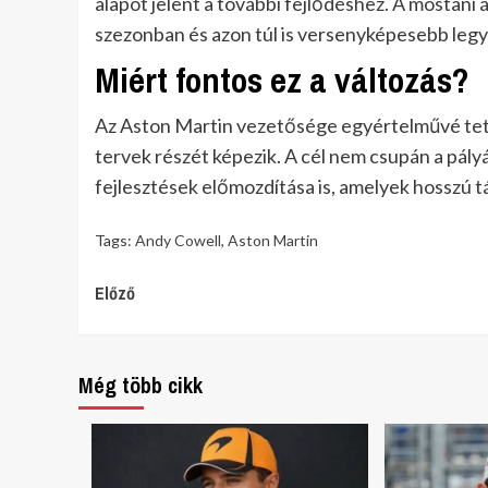
alapot jelent a további fejlődéshez. A mostani
szezonban és azon túl is versenyképesebb legy
Miért fontos ez a változás?
Az Aston Martin vezetősége egyértelművé tett
tervek részét képezik. A cél nem csupán a pál
fejlesztések előmozdítása is, amelyek hosszú 
Tags:
Andy Cowell
,
Aston Martin
Continue
Előző
Reading
Még több cikk