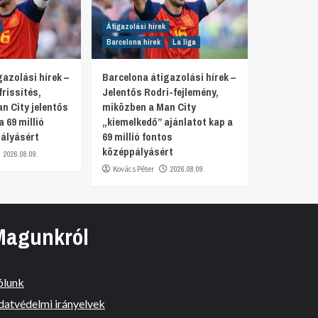
Átigazolási hírek
Barcelona hírek
La liga
azolási hírek –
Barcelona átigazolási hírek –
rissítés,
Jelentős Rodri-fejlemény,
n City jelentős
miközben a Man City
a 69 millió
„kiemelkedő” ajánlatot kap a
ályásért
69 millió fontos
középpályásért
2026.08.09.
Kovács Péter
2026.08.09.
Magunkról
ólunk
datvédelmi irányelvek