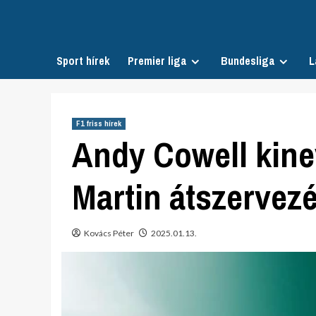
Skip
to
content
Sport hírek
Premier liga
Bundesliga
L
F1 friss hírek
Andy Cowell kine
Martin átszervezé
Kovács Péter
2025.01.13.