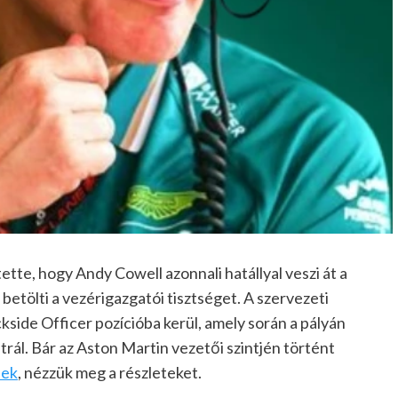
tte, hogy Andy Cowell azonnali hatállyal veszi át a
betölti a vezérigazgatói tisztséget. A szervezeti
kside Officer pozícióba kerül, amely során a pályán
rál. Bár az Aston Martin vezetői szintjén történt
nek
, nézzük meg a részleteket.