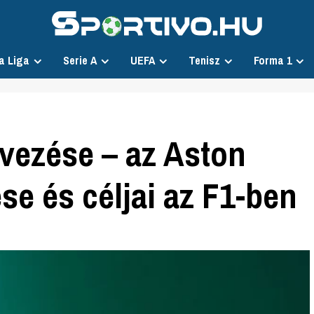
a Liga
Serie A
UEFA
Tenisz
Forma 1
vezése – az Aston
se és céljai az F1-ben