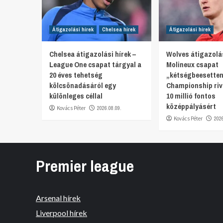
Átigazolási hírek
Chelsea hírek
Átigazolási hírek
Chelsea átigazolási hírek –
Wolves átigazolás
League One csapat tárgyal a
Molineux csapat
20 éves tehetség
„kétségbeesetten
kölcsönadásáról egy
Championship rivá
különleges céllal
10 millió fontos
középpályásért
Kovács Péter
2026.08.09.
Kovács Péter
202
Premier league
Arsenal hírek
Liverpool hírek