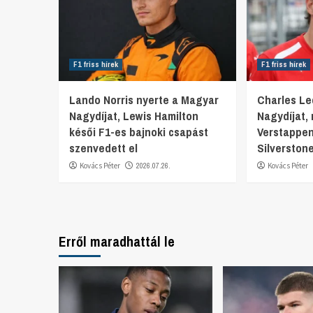
F1 friss hírek
F1 friss hírek
Lando Norris nyerte a Magyar
Charles Lec
Nagydíjat, Lewis Hamilton
Nagydíjat,
késői F1-es bajnoki csapást
Verstappen
szenvedett el
Silverston
Kovács Péter
2026.07.26.
Kovács Péter
Erről maradhattál le