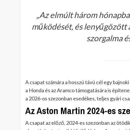
„Az elmúlt három hónapba
működését, és lenyűgözött a
szorgalma é
A csapat számára a hosszú távú cél egy bajnoki
a Honda és az Aramco támogatására is építene
a 2026-os szezonban esedékes, teljes gyári csa
Az Aston Martin 2024-es sz
A csapat az előző, 2024-es szezonban az ötödi