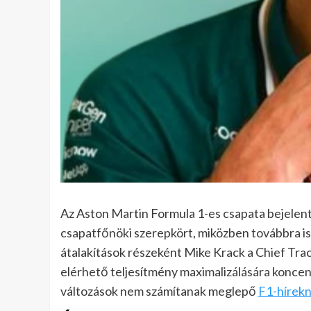
Az Aston Martin Formula 1-es csapata bejelente
csapatfőnöki szerepkört, miközben továbbra is 
átalakítások részeként Mike Krack a Chief Trac
elérhető teljesítmény maximalizálására koncent
változások nem számítanak meglepő
F1-hírek