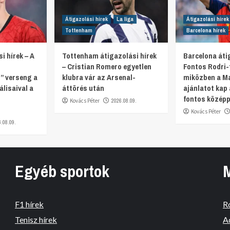
Átigazolási hírek
La liga
Átigazolási hírek
Tottenham
Barcelona hírek
i hírek – A
Tottenham átigazolási hírek
Barcelona átig
– Cristian Romero egyetlen
Fontos Rodri-f
” verseng a
klubra vár az Arsenal-
miközben a Ma
lisaival a
áttörés után
ajánlatot kap 
fontos középp
Kovács Péter
2026.08.09.
Kovács Péter
6.08.09.
Egyéb sportok
F1 hírek
R
Tenisz hírek
A