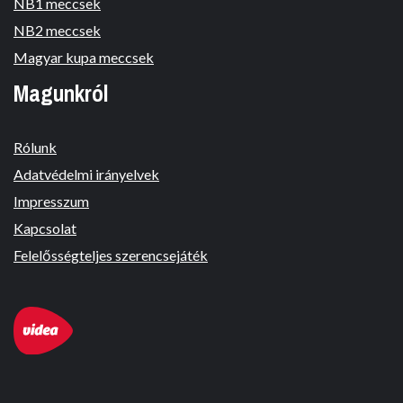
NB1 meccsek
NB2 meccsek
Magyar kupa meccsek
Magunkról
Rólunk
Adatvédelmi irányelvek
Impresszum
Kapcsolat
Felelősségteljes szerencsejáték