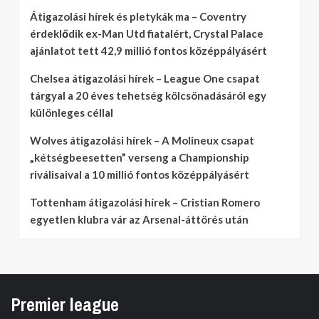
Átigazolási hírek és pletykák ma – Coventry
érdeklődik ex-Man Utd fiatalért, Crystal Palace
ajánlatot tett 42,9 millió fontos középpályásért
Chelsea átigazolási hírek – League One csapat
tárgyal a 20 éves tehetség kölcsönadásáról egy
különleges céllal
Wolves átigazolási hírek – A Molineux csapat
„kétségbeesetten” verseng a Championship
riválisaival a 10 millió fontos középpályásért
Tottenham átigazolási hírek – Cristian Romero
egyetlen klubra vár az Arsenal-áttörés után
Premier league