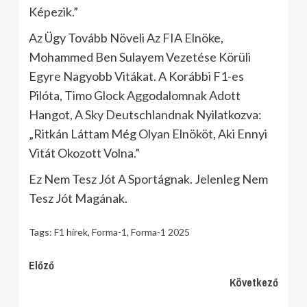
Képezik.”
Az Ügy Tovább Növeli Az FIA Elnöke,
Mohammed Ben Sulayem Vezetése Körüli
Egyre Nagyobb Vitákat. A Korábbi F1-es
Pilóta, Timo Glock Aggodalomnak Adott
Hangot, A Sky Deutschlandnak Nyilatkozva:
„Ritkán Láttam Még Olyan Elnököt, Aki Ennyi
Vitát Okozott Volna.”
Ez Nem Tesz Jót A Sportágnak. Jelenleg Nem
Tesz Jót Magának.
Tags:
F1 hírek
,
Forma-1
,
Forma-1 2025
Continue
Előző
Következő
Reading