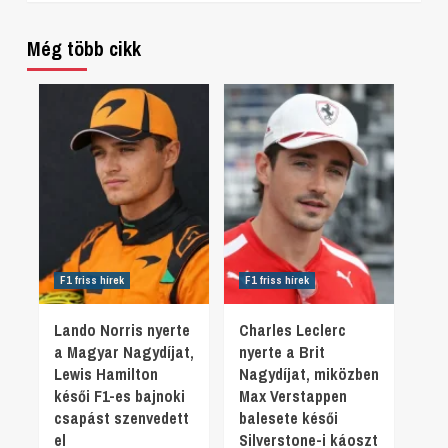
Még több cikk
F1 friss hírek
F1 friss hírek
Lando Norris nyerte
Charles Leclerc
a Magyar Nagydíjat,
nyerte a Brit
Lewis Hamilton
Nagydíjat, miközben
késői F1-es bajnoki
Max Verstappen
csapást szenvedett
balesete késői
el
Silverstone-i káoszt