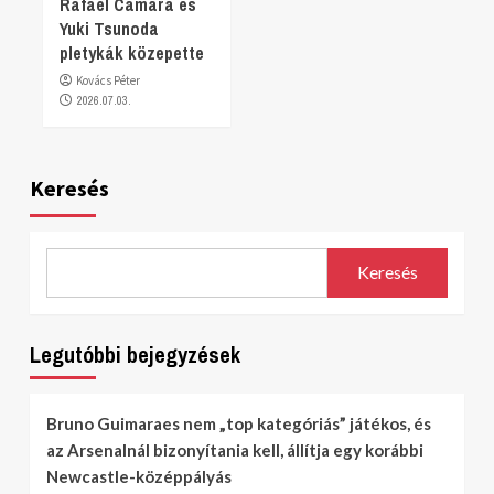
Rafael Camara és
Yuki Tsunoda
pletykák közepette
Kovács Péter
2026.07.03.
Keresés
Keresés
Legutóbbi bejegyzések
Bruno Guimaraes nem „top kategóriás” játékos, és
az Arsenalnál bizonyítania kell, állítja egy korábbi
Newcastle-középpályás