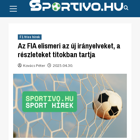
Primary
Skip
Menu
to
content
F1 friss hírek
Az FIA elismeri az új irányelveket, a
részleteket titokban tartja
Kovács Péter
2025.04.30.