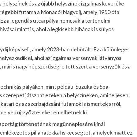
 helyszínek és az újabb helyszínek izgalmas keveréke
egrégebbi futama a Monacói Nagydíj, amely 1950 óta
 Ez a legendás utcai pálya nemcsak a történelmi
ívásai miatt is, ahol a legkisebb hibának is súlyos
díj képviseli, amely 2023-ban debütált. Ez a különleges
 helyezkedik el, ahol az izgalmas versenyek látványos
 máris nagy népszerűségre tett szert a versenyzők és a
technikás pályákon, mint például Suzuka és Spa-
s szerepet játszhat ezeken a helyszíneken, ami teljesen
a katari és az azerbajdzsáni futamok is ismertek arról,
melyek új győzteseket emelhetnek ki.
 sportág történetének megünneplésére kínál
emlékezetes pillanatokkal is kecsegtet, amelyek miatt ez