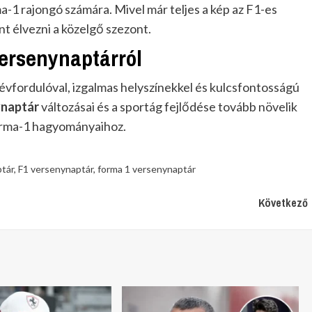
a-1 rajongó számára. Mivel már teljes a kép az F1-es
int élvezni a közelgő szezont.
versenynaptárról
 évfordulóval, izgalmas helyszínekkel és kulcsfontosságú
ynaptár
változásai és a sportág fejlődése tovább növelik
orma-1 hagyományaihoz.
ptár
,
F1 versenynaptár
,
forma 1 versenynaptár
Következő