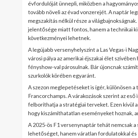
évfordulóját ünnepli, miközben a hagyományos
tovább növeli az évad vonzerejét. A naptár l
megszakítás nélkül része a világbajnokságnak.
jelentősége miatt fontos, hanem a technikai kih
következményei lehetnek.
A legújabb versenyhelyszínt a Las Vegas-i Nagy
városi pálya az amerikai éjszakai élet szívében
fényshow-val párosulnak. Bár újoncnak számít,
szurkolók körében egyaránt.
A szezon meglepetéseket is ígér, különösen a 
Francorchamps. A várakozások szerint az eső i
felboríthatja a stratégiai terveket. Ezen kívül 
hogy kiszámíthatatlan eseményeket hoznak, a
A 2025-ös F1 versenynaptár tehát nemcsak a
lehetőséget, hanem váratlan fordulatokkal és 