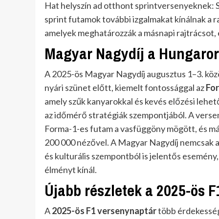
Hat helyszín ad otthont sprintversenyeknek: 
sprint futamok további izgalmakat kínálnak a 
amelyek meghatározzák a másnapi rajtrácsot, é
Magyar Nagydíj a Hungaro
A 2025-ös Magyar Nagydíj augusztus 1–3. köz
nyári szünet előtt, kiemelt fontossággal az
For
amely szűk kanyarokkal és kevés előzési lehet
az időmérő stratégiák szempontjából. A versen
Forma-1-es futam a vasfüggöny mögött, és mái
200 000 nézővel. A Magyar Nagydíj nemcsak a
és kulturális szempontból is jelentős esemény
élményt kínál.
Újabb részletek a 2025-ös 
A
2025-ös F1 versenynaptár
több érdekessége