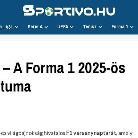
a Liga
Serie A
UEFA
Tenisz
Forma 1
 – A Forma 1 2025-ös
átuma
es világbajnokság hivatalos
F1 versenynaptárát
, amely