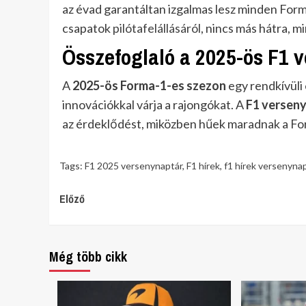
az évad garantáltan izgalmas lesz minden Form
csapatok
pilótafelállásáról
, nincs más hátra, m
Összefoglaló a 2025-ös F1 
A
2025-ös Forma-1-es szezon
egy rendkívüli
innovációkkal várja a rajongókat. A
F1 versen
az érdeklődést, miközben hűek maradnak a F
Tags:
F1 2025 versenynaptár
,
F1 hírek
,
f1 hírek versenyna
Continue
Előző
Reading
Még több cikk