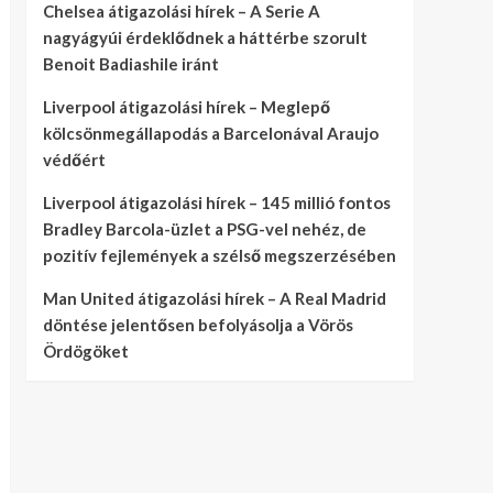
Chelsea átigazolási hírek – A Serie A
nagyágyúi érdeklődnek a háttérbe szorult
Benoit Badiashile iránt
Liverpool átigazolási hírek – Meglepő
kölcsönmegállapodás a Barcelonával Araujo
védőért
Liverpool átigazolási hírek – 145 millió fontos
Bradley Barcola-üzlet a PSG-vel nehéz, de
pozitív fejlemények a szélső megszerzésében
Man United átigazolási hírek – A Real Madrid
döntése jelentősen befolyásolja a Vörös
Ördögöket