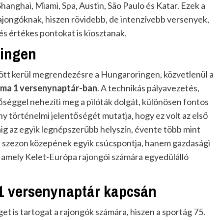
Shanghai, Miami,
Spa
, Austin, São Paulo és Katar. Ezek a
rajongóknak, hiszen rövidebb, de intenzívebb versenyek,
s értékes pontokat is kiosztanak.
ringen
ött kerül megrendezésre a Hungaroringen, közvetlenül a
ma 1 versenynaptár-ban
. A technikás pályavezetés,
őséggel nehezíti meg a pilóták dolgát, különösen fontos
y történelmi jelentőségét mutatja, hogy ez volt az első
g az egyik legnépszerűbb helyszín, évente több mint
 szezon közepének egyik csúcspontja, hanem gazdasági
, amely Kelet-Európa rajongói számára egyedülálló
F1 versenynaptár kapcsán
t is tartogat a rajongók számára, hiszen a sportág 75.