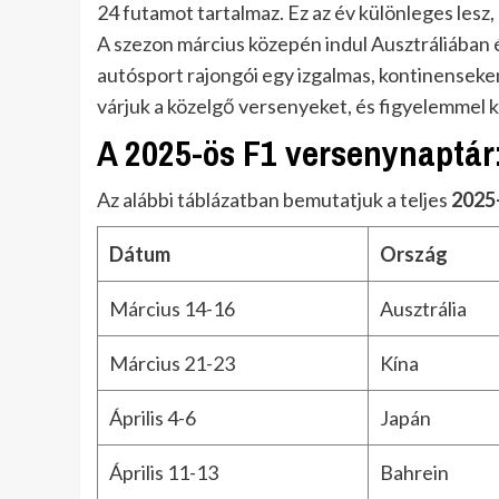
24 futamot tartalmaz. Ez az év különleges lesz,
A szezon március közepén indul Ausztráliában 
autósport rajongói egy izgalmas, kontinenseke
várjuk a közelgő versenyeket, és figyelemmel kí
A 2025-ös F1 versenynaptár:
Az alábbi táblázatban bemutatjuk a teljes
2025
Dátum
Ország
Március 14-16
Ausztrália
Március 21-23
Kína
Április 4-6
Japán
Április 11-13
Bahrein