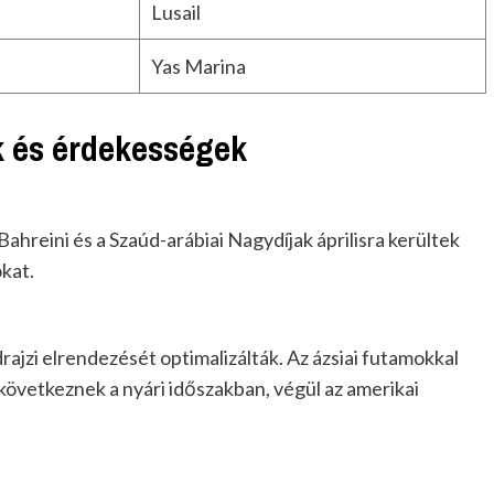
Lusail
Yas Marina
k és érdekességek
hreini és a Szaúd-arábiai Nagydíjak áprilisra kerültek
okat.
ajzi elrendezését optimalizálták. Az ázsiai futamokkal
következnek a nyári időszakban, végül az amerikai