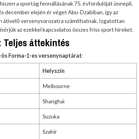
 hiszen a sportág fennállásának 75. évfordulóját ünnepli.
és december elején ér véget Abu-Dzabiban, így az
n átívelő versenysorozatra számíthatnak. Izgatottan
sérjük az ezekkel kapcsolatos összes friss sport híreket.
 Teljes áttekintés
-ös Forma-1-es versenynaptárat
:
Helyszín
Melbourne
Shanghai
Suzuka
Szahír