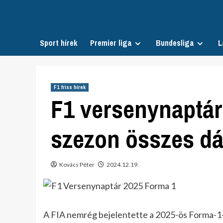
Skip
to
content
Sport hírek
Premier liga
Bundesliga
L
F1 friss hírek
F1 versenynaptár
szezon összes d
Kovács Péter
2024.12.19.
A FIA nemrég bejelentette a 2025-ös Forma-1-