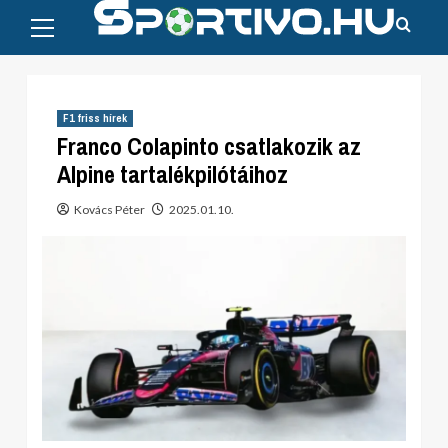
Primary
Skip
Menu
to
content
F1 friss hírek
Franco Colapinto csatlakozik az
Alpine tartalékpilótáihoz
Kovács Péter
2025.01.10.