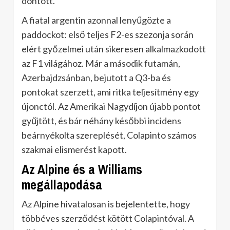
döntött.
A fiatal argentin azonnal lenyűgözte a
paddockot: első teljes F2-es szezonja során
elért győzelmei után sikeresen alkalmazkodott
az F1 világához. Már a második futamán,
Azerbajdzsánban, bejutott a Q3-ba és
pontokat szerzett, ami ritka teljesítmény egy
újonctól. Az Amerikai Nagydíjon újabb pontot
gyűjtött, és bár néhány későbbi incidens
beárnyékolta szereplését, Colapinto számos
szakmai elismerést kapott.
Az Alpine és a Williams
megállapodása
Az Alpine hivatalosan is bejelentette, hogy
többéves szerződést kötött Colapintóval. A