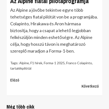
Az Alpine fiatal pilótaprogramja
Az Alpine a jövőbe tekintve egyre több
tehetséges fiatal pilótát von be a programjába.
Colapinto, Hirakawa és Aron hármasa
biztosítja, hogy a csapat a lehető legjobban
felkészüljön minden eshetőségre. Az Alpine
célja, hogy hosszú távon is meghatározó
szereplő maradjon a Forma-1-ben.
Tags:
Alpine
,
F1 hírek
,
Forma-1 2025
,
Franco Colapinto
,
tartalékpilótái
Continue
Előző
Következő
Reading
Még több cikk