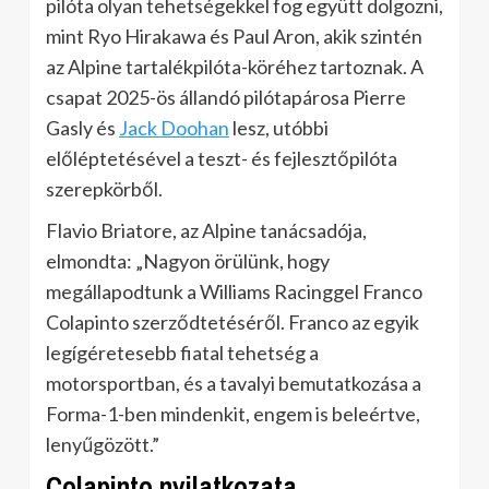
pilóta olyan tehetségekkel fog együtt dolgozni,
mint Ryo Hirakawa és Paul Aron, akik szintén
az Alpine tartalékpilóta-köréhez tartoznak. A
csapat 2025-ös állandó pilótapárosa Pierre
Gasly és
Jack Doohan
lesz, utóbbi
előléptetésével a teszt- és fejlesztőpilóta
szerepkörből.
Flavio Briatore, az Alpine tanácsadója,
elmondta: „Nagyon örülünk, hogy
megállapodtunk a Williams Racinggel Franco
Colapinto szerződtetéséről. Franco az egyik
legígéretesebb fiatal tehetség a
motorsportban, és a tavalyi bemutatkozása a
Forma-1-ben mindenkit, engem is beleértve,
lenyűgözött.”
Colapinto nyilatkozata