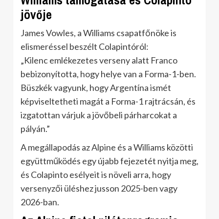
jövője
James Vowles, a Williams csapatfőnöke is
elismeréssel beszélt Colapintóról:
„Kilenc emlékezetes verseny alatt Franco
bebizonyította, hogy helye van a Forma-1-ben.
Büszkék vagyunk, hogy Argentína ismét
képviseltetheti magát a Forma-1 rajtrácsán, és
izgatottan várjuk a jövőbeli párharcokat a
pályán.”
A megállapodás az Alpine és a Williams közötti
együttműködés egy újabb fejezetét nyitja meg,
és Colapinto esélyeit is növeli arra, hogy
versenyzői üléshez jusson 2025-ben vagy
2026-ban.