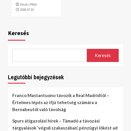
Kovács Péter
2026.07.03.
Keresés
Keresés
Legutóbbi bejegyzések
Franco Mastantuono távozik a Real Madridtól –
Értelmes lépés az ifjú tehetség számára a
Bernabeutól való távolság
Spurs átigazolási hírek – Támadó a távozási
tárgyalások ‘végső szakaszában’, pénzügyi lökést ad