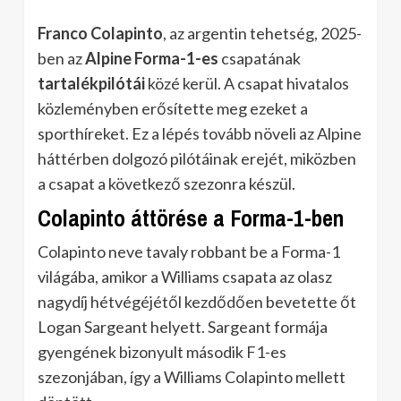
Franco Colapinto
, az argentin tehetség, 2025-
ben az
Alpine Forma-1-es
csapatának
tartalékpilótái
közé kerül. A csapat hivatalos
közleményben erősítette meg ezeket a
sporthíreket. Ez a lépés tovább növeli az Alpine
háttérben dolgozó pilótáinak erejét, miközben
a csapat a következő szezonra készül.
Colapinto áttörése a Forma-1-ben
Colapinto neve tavaly robbant be a Forma-1
világába, amikor a Williams csapata az olasz
nagydíj hétvégéjétől kezdődően bevetette őt
Logan Sargeant helyett. Sargeant formája
gyengének bizonyult második F1-es
szezonjában, így a Williams Colapinto mellett