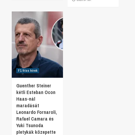
F1 friss hírek
Guenther Steiner
kétli Esteban Ocon
Haas-nál
maradását
Leonardo Fornaroli,
Rafael Camara és
Yuki Tsunoda
pletykák közepette