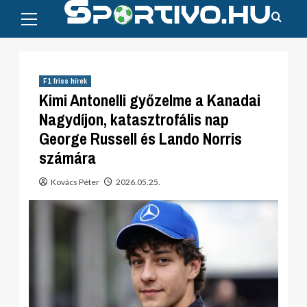
Primary
Skip
Menu
to
content
F1 friss hírek
Kimi Antonelli győzelme a Kanadai
Nagydíjon, katasztrofális nap
George Russell és Lando Norris
számára
Kovács Péter
2026.05.25.