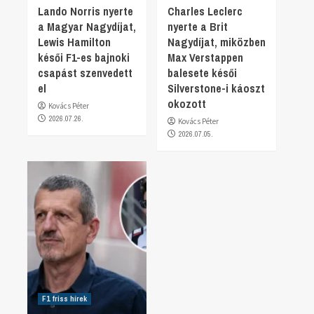
Lando Norris nyerte
Charles Leclerc
a Magyar Nagydíjat,
nyerte a Brit
Lewis Hamilton
Nagydíjat, miközben
késői F1-es bajnoki
Max Verstappen
csapást szenvedett
balesete késői
el
Silverstone-i káoszt
okozott
Kovács Péter
2026.07.26.
Kovács Péter
2026.07.05.
F1 friss hírek