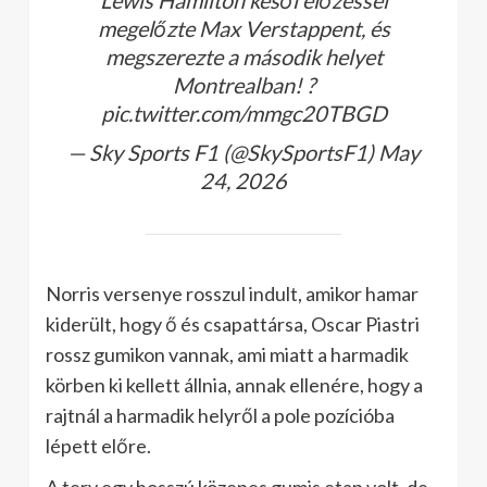
Lewis Hamilton késői előzéssel
megelőzte Max Verstappent, és
megszerezte a második helyet
Montrealban! ?
pic.twitter.com/mmgc20TBGD
— Sky Sports F1 (@SkySportsF1) May
24, 2026
Norris versenye rosszul indult, amikor hamar
kiderült, hogy ő és csapattársa, Oscar Piastri
rossz gumikon vannak, ami miatt a harmadik
körben ki kellett állnia, annak ellenére, hogy a
rajtnál a harmadik helyről a pole pozícióba
lépett előre.