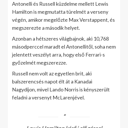
Antonelli és Russell küzdelme mellett Lewis
Hamilton is megmutatta türelmét a verseny
végén, amikor megelőzte Max Verstappent, és
megszerezte a második helyet.
Azonban a hétszeres világbajnok, aki 10,768
másodperccel maradt el Antonellitől, soha nem
jelentett veszélyt arra, hogy első Ferrari-s
győzelmét megszerezze.
Russell nem volt az egyetlen brit, aki
balszerencsés napot élt át a Kanadai
Nagydíjon, mivel Lando Norris is kényszerült
feladni a versenyt McLarenjével.