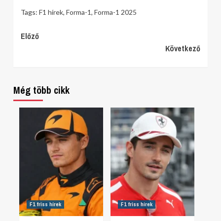
Tags:
F1 hírek
,
Forma-1
,
Forma-1 2025
Continue
Előző
Következő
Reading
Még több cikk
F1 friss hírek
F1 friss hírek