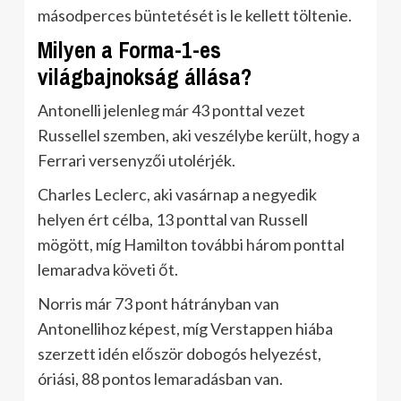
másodperces büntetését is le kellett töltenie.
Milyen a Forma-1-es
világbajnokság állása?
Antonelli jelenleg már 43 ponttal vezet
Russellel szemben, aki veszélybe került, hogy a
Ferrari versenyzői utolérjék.
Charles Leclerc, aki vasárnap a negyedik
helyen ért célba, 13 ponttal van Russell
mögött, míg Hamilton további három ponttal
lemaradva követi őt.
Norris már 73 pont hátrányban van
Antonellihoz képest, míg Verstappen hiába
szerzett idén először dobogós helyezést,
óriási, 88 pontos lemaradásban van.