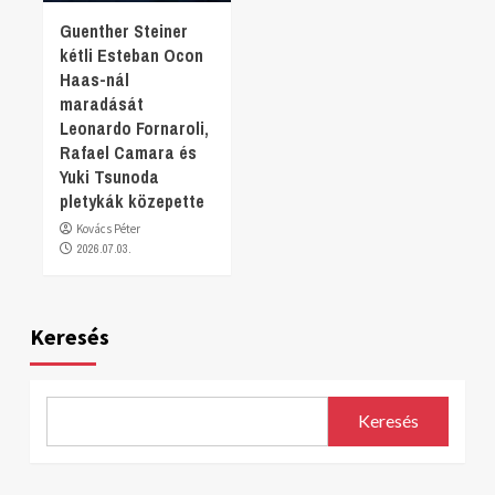
Guenther Steiner
kétli Esteban Ocon
Haas-nál
maradását
Leonardo Fornaroli,
Rafael Camara és
Yuki Tsunoda
pletykák közepette
Kovács Péter
2026.07.03.
Keresés
Keresés