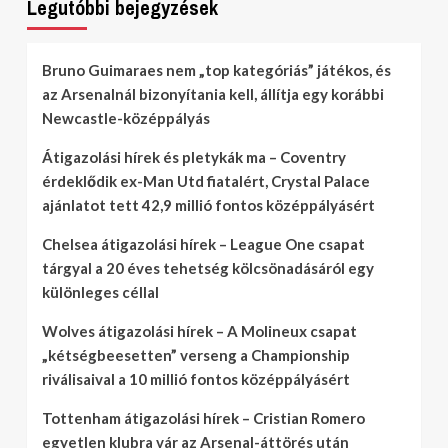
Legutóbbi bejegyzések
Bruno Guimaraes nem „top kategóriás” játékos, és
az Arsenalnál bizonyítania kell, állítja egy korábbi
Newcastle-középpályás
Átigazolási hírek és pletykák ma – Coventry
érdeklődik ex-Man Utd fiatalért, Crystal Palace
ajánlatot tett 42,9 millió fontos középpályásért
Chelsea átigazolási hírek – League One csapat
tárgyal a 20 éves tehetség kölcsönadásáról egy
különleges céllal
Wolves átigazolási hírek – A Molineux csapat
„kétségbeesetten” verseng a Championship
riválisaival a 10 millió fontos középpályásért
Tottenham átigazolási hírek – Cristian Romero
egyetlen klubra vár az Arsenal-áttörés után