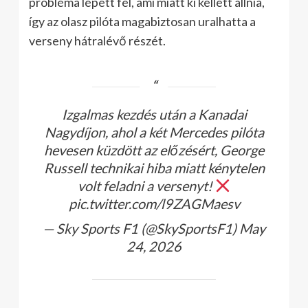
probléma lépett fel, ami miatt ki kellett állnia,
így az olasz pilóta magabiztosan uralhatta a
verseny hátralévő részét.
Izgalmas kezdés után a Kanadai
Nagydíjon, ahol a két Mercedes pilóta
hevesen küzdött az előzésért, George
Russell technikai hiba miatt kénytelen
volt feladni a versenyt!
pic.twitter.com/l9ZAGMaesv
— Sky Sports F1 (@SkySportsF1) May
24, 2026