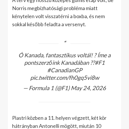
A terv egy hosszú közepes gumis etap volt, de
Norris megbízhatósági probléma miatt
kénytelen volt visszatérni a boxba, és nem
sokkal később feladta a versenyt.
Ó Kanada, fantasztikus voltál! ? Íme a
pontszerzőink Kanadában ??#F1
#CanadianGP
pic.twitter.com/fh0gq5vi8w
— Formula 1 (@F1) May 24, 2026
Piastri közben a 11. helyen végzett, két kör
hátrányban Antonelli mögött, miután 10