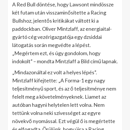
A Red Bull döntése, hogy Lawsont mindössze
két futam után visszaminősítette a Racing
Bullshoz, jelentős kritikákat váltott ki a
paddockban. Oliver Mintzlaff, az energiaital-
gyártó cég vezérigazgatója egy dzsiddai
látogatás során megvédte a lépést.
„Megértem ezt, és úgy gondolom, hogy
indokolt” – mondta Mintzlaff a Bild című lapnak.
„Mindazonáltal ez volt a helyes lépés”.
Mintzlaff kifejtette: „A Forma-1 egy nagy
teljesítményű sport, és az ő teljesítménye nem
felelt meg a követelményeknek. Liamet az
autóban hagyni helytelen lett volna. Nem
tettünk volna neki szívességet az egyre
növekvő nyomással. Ezt végül ő is megértette
és elfogadta. Örülünk, hogy újra a Racing