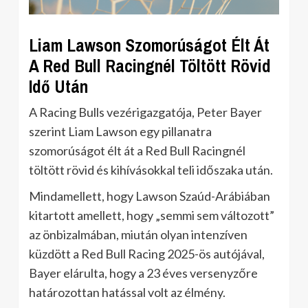
Liam Lawson Szomorúságot Élt Át
A Red Bull Racingnél Töltött Rövid
Idő Után
A Racing Bulls vezérigazgatója, Peter Bayer
szerint Liam Lawson egy pillanatra
szomorúságot élt át a Red Bull Racingnél
töltött rövid és kihívásokkal teli időszaka után.
Mindamellett, hogy Lawson Szaúd-Arábiában
kitartott amellett, hogy „semmi sem változott”
az önbizalmában, miután olyan intenzíven
küzdött a Red Bull Racing 2025-ös autójával,
Bayer elárulta, hogy a 23 éves versenyzőre
határozottan hatással volt az élmény.