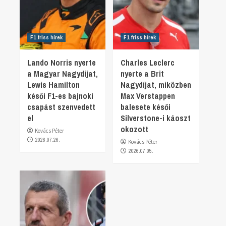
F1 friss hírek
F1 friss hírek
Lando Norris nyerte
Charles Leclerc
a Magyar Nagydíjat,
nyerte a Brit
Lewis Hamilton
Nagydíjat, miközben
késői F1-es bajnoki
Max Verstappen
csapást szenvedett
balesete késői
el
Silverstone-i káoszt
okozott
Kovács Péter
2026.07.26.
Kovács Péter
2026.07.05.