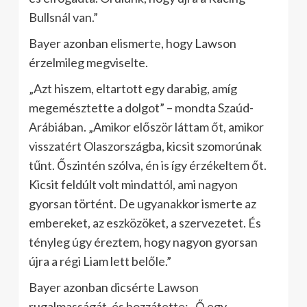
Bullsnál van.”
Bayer azonban elismerte, hogy Lawson
érzelmileg megviselte.
„Azt hiszem, eltartott egy darabig, amíg
megemésztette a dolgot” – mondta Szaúd-
Arábiában. „Amikor először láttam őt, amikor
visszatért Olaszországba, kicsit szomorúnak
tűnt. Őszintén szólva, én is így érzékeltem őt.
Kicsit feldúlt volt mindattól, ami nagyon
gyorsan történt. De ugyanakkor ismerte az
embereket, az eszközöket, a szervezetet. És
tényleg úgy éreztem, hogy nagyon gyorsan
újra a régi Liam lett belőle.”
Bayer azonban dicsérte Lawson
rugalmasságát, és hozzátette: „Ő egy