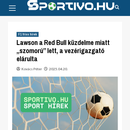
Primary
Skip
Menu
to
content
F1 friss hírek
Lawson a Red Bull küzdelme miatt
„szomorú” lett, a vezérigazgató
elárulta
Kovács Péter
2025.04.20.