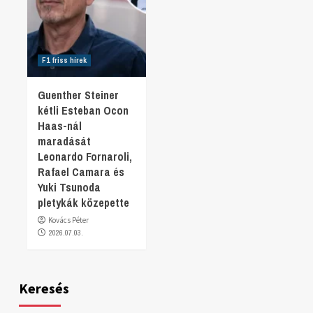
F1 friss hírek
Guenther Steiner
kétli Esteban Ocon
Haas-nál
maradását
Leonardo Fornaroli,
Rafael Camara és
Yuki Tsunoda
pletykák közepette
Kovács Péter
2026.07.03.
Keresés