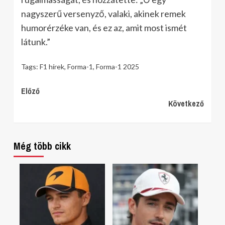
nagyszerű versenyző, valaki, akinek remek
humorérzéke van, és ez az, amit most ismét
látunk.”
Tags:
F1 hírek
,
Forma-1
,
Forma-1 2025
Continue
Előző
Következő
Reading
Még több cikk