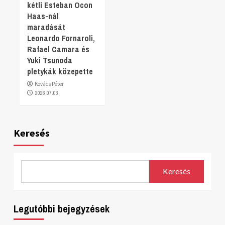
kétli Esteban Ocon
Haas-nál
maradását
Leonardo Fornaroli,
Rafael Camara és
Yuki Tsunoda
pletykák közepette
Kovács Péter
2026.07.03.
Keresés
Keresés
Legutóbbi bejegyzések