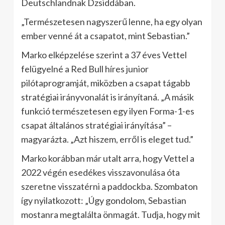
Deutschlandnak Dzsiddában.
„Természetesen nagyszerű lenne, ha egy olyan
ember venné át a csapatot, mint Sebastian.”
Marko elképzelése szerint a 37 éves Vettel
felügyelné a Red Bull híres junior
pilótaprogramját, miközben a csapat tágabb
stratégiai irányvonalát is irányítaná. „A másik
funkció természetesen egy ilyen Forma-1-es
csapat általános stratégiai irányítása” –
magyarázta. „Azt hiszem, erről is eleget tud.”
Marko korábban már utalt arra, hogy Vettel a
2022 végén esedékes visszavonulása óta
szeretne visszatérni a paddockba. Szombaton
így nyilatkozott: „Úgy gondolom, Sebastian
mostanra megtalálta önmagát. Tudja, hogy mit