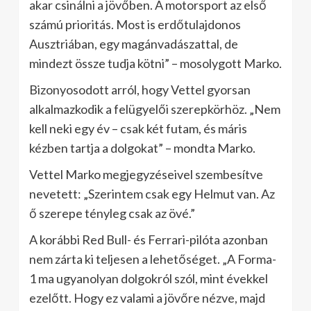
akar csinálni a jövőben. A motorsport az első
számú prioritás. Most is erdőtulajdonos
Ausztriában, egy magánvadászattal, de
mindezt össze tudja kötni” – mosolygott Marko.
Bizonyosodott arról, hogy Vettel gyorsan
alkalmazkodik a felügyelői szerepkörhöz. „Nem
kell neki egy év – csak két futam, és máris
kézben tartja a dolgokat” – mondta Marko.
Vettel Marko megjegyzéseivel szembesítve
nevetett: „Szerintem csak egy Helmut van. Az
ő szerepe tényleg csak az övé.”
A korábbi Red Bull- és Ferrari-pilóta azonban
nem zárta ki teljesen a lehetőséget. „A Forma-
1 ma ugyanolyan dolgokról szól, mint évekkel
ezelőtt. Hogy ez valami a jövőre nézve, majd