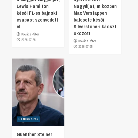
Lewis Hamilton
Nagydíjat, miközben
késői F1-es bajnoki
Max Verstappen
csapást szenvedett
balesete késői
el
Silverstone-i káoszt
okozott
Kovács Péter
2026.07.26.
Kovács Péter
2026.07.05.
F1 friss hírek
Guenther Steiner