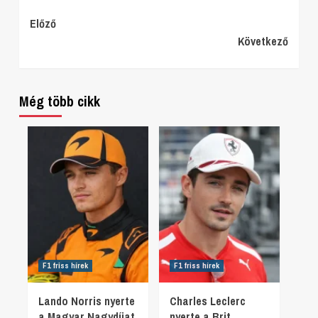
Continue
Előző
Következő
Reading
Még több cikk
F1 friss hírek
F1 friss hírek
Lando Norris nyerte
Charles Leclerc
a Magyar Nagydíjat,
nyerte a Brit