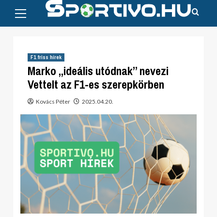
Primary
Skip
Menu
to
content
F1 friss hírek
Marko „ideális utódnak” nevezi
Vettelt az F1-es szerepkörben
Kovács Péter
2025.04.20.