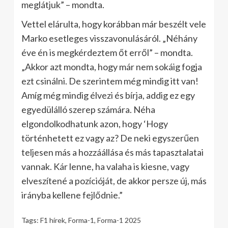
meglátjuk” – mondta.
Vettel elárulta, hogy korábban már beszélt vele
Marko esetleges visszavonulásáról. „Néhány
éve én is megkérdeztem őt erről” – mondta.
„Akkor azt mondta, hogy már nem sokáig fogja
ezt csinálni. De szerintem még mindig itt van!
Amíg még mindig élvezi és bírja, addig ez egy
egyedülálló szerep számára. Néha
elgondolkodhatunk azon, hogy ‘Hogy
történhetett ez vagy az? De neki egyszerűen
teljesen más a hozzáállása és más tapasztalatai
vannak. Kár lenne, ha valaha is kiesne, vagy
elveszítené a pozícióját, de akkor persze új, más
irányba kellene fejlődnie.”
Tags:
F1 hírek
,
Forma-1
,
Forma-1 2025