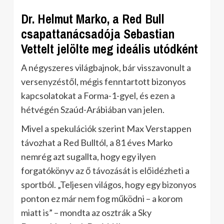
Dr. Helmut Marko, a Red Bull
csapattanácsadója Sebastian
Vettelt jelölte meg ideális utódként
A négyszeres világbajnok, bár visszavonult a
versenyzéstől, mégis fenntartott bizonyos
kapcsolatokat a Forma-1-gyel, és ezen a
hétvégén Szaúd-Arábiában van jelen.
Mivel a spekulációk szerint Max Verstappen
távozhat a Red Bulltól, a 81 éves Marko
nemrég azt sugallta, hogy egy ilyen
forgatókönyv az ő távozását is előidézheti a
sportból. „Teljesen világos, hogy egy bizonyos
ponton ez már nem fog működni – a korom
miatt is” – mondta az osztrák a Sky